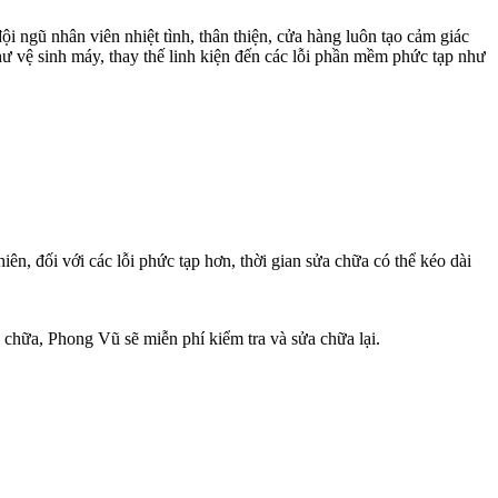
i ngũ nhân viên nhiệt tình, thân thiện, cửa hàng luôn tạo cảm giác
ư vệ sinh máy, thay thế linh kiện đến các lỗi phần mềm phức tạp như
ên, đối với các lỗi phức tạp hơn, thời gian sửa chữa có thể kéo dài
 chữa, Phong Vũ sẽ miễn phí kiểm tra và sửa chữa lại.