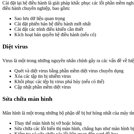
Cài đặt lại hệ điều hành là giải pháp khắc phục các lỗi phần mềm ng
điều hành chuyên nghiệp, bao gồm:
Sao lưu dữ liệu quan trọng
Cài đặt phiên bản hệ điều hành mới nhất
Cài đặt các trình điều khiển cần thiết
Kích hoạt bản quyền hệ điều hành (nếu có)
Diệt virus
Virus là một trong những nguyên nhân chính gây ra các vấn đề về hi
Quét và diệt virus bằng phần mềm diệt virus chuyên dụng
Xóa các tập tin bị nhiễm virus
Khôi phục các tệp bị virus phá hủy (nếu có thể)
Cập nhật phần mềm diệt virus
Sửa chữa màn hình
Màn hình là một trong những bộ phận dễ bị hư hỏng nhất của máy t
Thay thế màn hình bị vỡ hoặc hỏng
Sửa chữa các lỗi hiển thị màn hình, chẳng hạn như màn hình bị
Kiểm tra và sửa chữa các lỗi liên quan đến card đồ họa