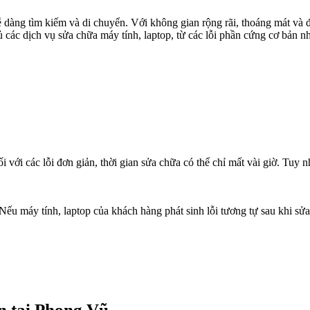
 dàng tìm kiếm và di chuyển. Với không gian rộng rãi, thoáng mát và độ
ác dịch vụ sửa chữa máy tính, laptop, từ các lỗi phần cứng cơ bản nh
ới các lỗi đơn giản, thời gian sửa chữa có thể chỉ mất vài giờ. Tuy nhi
u máy tính, laptop của khách hàng phát sinh lỗi tương tự sau khi sửa
n tại Phong Vũ