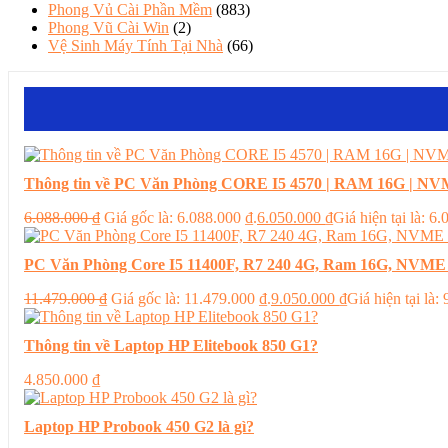
Phong Vủ Cài Phần Mềm
(883)
Phong Vũ Cài Win
(2)
Vệ Sinh Máy Tính Tại Nhà
(66)
Thông tin về PC Văn Phòng CORE I5 4570 | RAM 16G | NVM
6.088.000
₫
Giá gốc là: 6.088.000 ₫.
6.050.000
₫
Giá hiện tại là: 6
PC Văn Phòng Core I5 11400F, R7 240 4G, Ram 16G, NVME
11.479.000
₫
Giá gốc là: 11.479.000 ₫.
9.050.000
₫
Giá hiện tại là:
Thông tin về Laptop HP Elitebook 850 G1?
4.850.000
₫
Laptop HP Probook 450 G2 là gì?