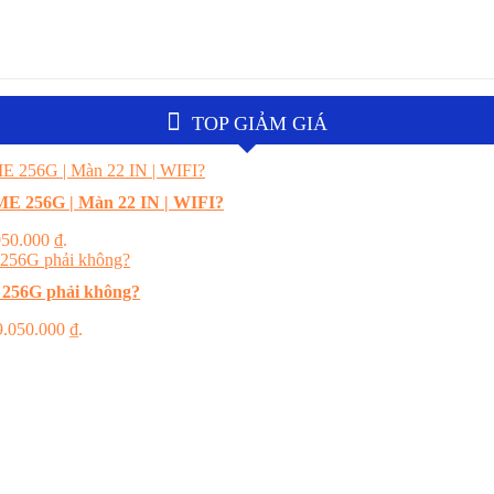
TOP GIẢM GIÁ
E 256G | Màn 22 IN | WIFI?
.050.000 ₫.
 256G phải không?
 9.050.000 ₫.