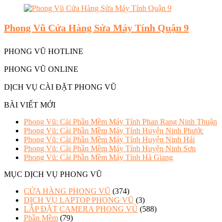
Phong Vũ Cửa Hàng Sửa Máy Tính Quận 9
PHONG VŨ HOTLINE
PHONG VŨ ONLINE
DỊCH VỤ CÀI ĐẶT PHONG VŨ
BÀI VIẾT MỚI
Phong Vũ: Cài Phần Mềm Máy Tính Phan Rang Ninh Thuận
Phong Vũ: Cài Phần Mềm Máy Tính Huyện Ninh Phước
Phong Vũ: Cài Phần Mềm Máy Tính Huyện Ninh Hải
Phong Vũ: Cài Phần Mềm Máy Tính Huyện Ninh Sơn
Phong Vũ: Cài Phần Mềm Máy Tính Hà Giang
MỤC DỊCH VỤ PHONG VŨ
CỬA HÀNG PHONG VŨ
(374)
DỊCH VỤ LAPTOP PHONG VŨ
(3)
LẮP ĐẶT CAMERA PHONG VỦ
(588)
Phần Mềm
(79)