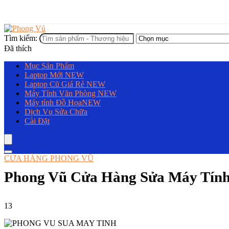
Tìm kiếm:
Đã thích
Mục Sản Phẩm
Laptop Mới
NEW
Laptop Cũ Giá Rẻ
NEW
Máy Tính Văn Phòng
NEW
Máy tính Đồ Họa
NEW
Dịch Vụ Sửa Chữa
Cài Đặt
CỬA HÀNG PHONG VŨ
Phong Vũ Cửa Hàng Sửa Máy Tín
13