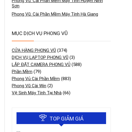
Phong Vũ: Cài Phần Mềm Máy Tính Huyện Ninh
Sơn
Phong Vũ: Cài Phần Mềm Máy Tính Hà Giang
MỤC DỊCH VỤ PHONG VŨ
CỬA HÀNG PHONG VŨ
(374)
DỊCH VỤ LAPTOP PHONG VŨ
(3)
LẮP ĐẶT CAMERA PHONG VỦ
(588)
Phần Mềm
(79)
Phong Vủ Cài Phần Mềm
(883)
Phong Vũ Cài Win
(2)
Vệ Sinh Máy Tính Tại Nhà
(66)
TOP GIẢM GIÁ