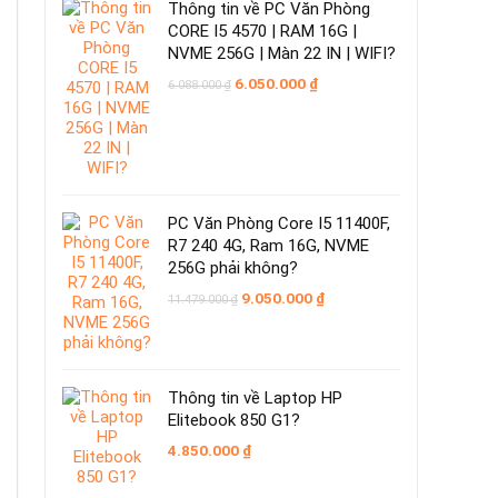
Thông tin về PC Văn Phòng
CORE I5 4570 | RAM 16G |
NVME 256G | Màn 22 IN | WIFI?
Giá
Giá
6.050.000
₫
6.088.000
₫
gốc
hiện
là:
tại
6.088.000 ₫.
là:
6.050.000 ₫.
PC Văn Phòng Core I5 11400F,
R7 240 4G, Ram 16G, NVME
256G phải không?
Giá
Giá
9.050.000
₫
11.479.000
₫
gốc
hiện
là:
tại
11.479.000 ₫.
là:
9.050.000 ₫.
Thông tin về Laptop HP
Elitebook 850 G1?
4.850.000
₫