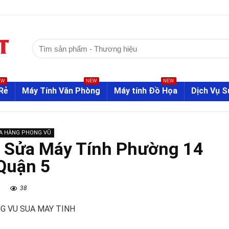
Tìm
kiếm:
EW
NEW
NEW
Rẻ
Máy Tính Văn Phòng
Máy tính Đồ Họa
Dịch Vụ 
A HÀNG PHONG VŨ
 Sửa Máy Tính Phường 14
Quận 5
38