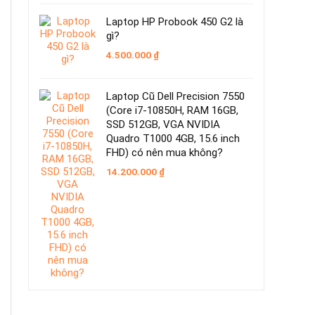
Laptop HP Probook 450 G2 là
gì?
4.500.000
₫
Laptop Cũ Dell Precision 7550
(Core i7-10850H, RAM 16GB,
SSD 512GB, VGA NVIDIA
Quadro T1000 4GB, 15.6 inch
FHD) có nên mua không?
14.200.000
₫