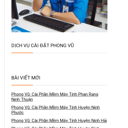
DỊCH VỤ CÀI ĐẶT PHONG VŨ
BÀI VIẾT MỚI
Phong Vũ: Cài Phần Mềm Máy Tính Phan Rang
Ninh Thuận
Phong Vũ: Cài Phần Mềm Máy Tính Huyện Ninh
Phước
Phong Vũ: Cài Phần Mềm Máy Tính Huyện Ninh Hải