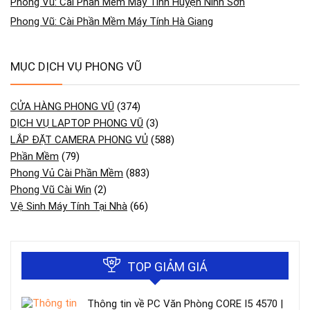
Phong Vũ: Cài Phần Mềm Máy Tính Huyện Ninh Sơn
Phong Vũ: Cài Phần Mềm Máy Tính Hà Giang
MỤC DỊCH VỤ PHONG VŨ
CỬA HÀNG PHONG VŨ
(374)
DỊCH VỤ LAPTOP PHONG VŨ
(3)
LẮP ĐẶT CAMERA PHONG VỦ
(588)
Phần Mềm
(79)
Phong Vủ Cài Phần Mềm
(883)
Phong Vũ Cài Win
(2)
Vệ Sinh Máy Tính Tại Nhà
(66)
TOP GIẢM GIÁ
Thông tin về PC Văn Phòng CORE I5 4570 |