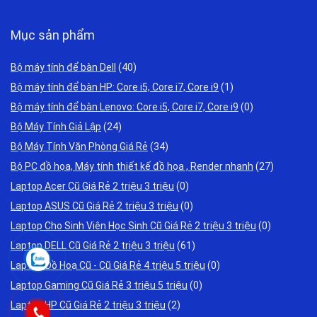
Mục sản phẩm
Bộ máy tính để bàn Dell
(40)
Bộ máy tính để bàn HP: Core i5, Core i7, Core i9
(1)
Bộ máy tính để bàn Lenovo: Core i5, Core i7, Core i9
(0)
Bộ Máy Tính Giả Lập
(24)
Bộ Máy Tính Văn Phòng Giá Rẻ
(34)
Bộ PC đồ họa, Máy tính thiết kế đồ họa , Render nhanh
(27)
Laptop Acer Cũ Giá Rẻ 2 triệu 3 triệu
(0)
Laptop ASUS Cũ Giá Rẻ 2 triệu 3 triệu
(0)
Laptop Cho Sinh Viên Học Sinh Cũ Giá Rẻ 2 triệu 3 triệu
(0)
Laptop DELL Cũ Giá Rẻ 2 triệu 3 triệu
(61)
Laptop Đồ Hoạ Cũ - Cũ Giá Rẻ 4 triệu 5 triệu
(0)
Laptop Gaming Cũ Giá Rẻ 3 triệu 5 triệu
(0)
Laptop HP Cũ Giá Rẻ 2 triệu 3 triệu
(2)