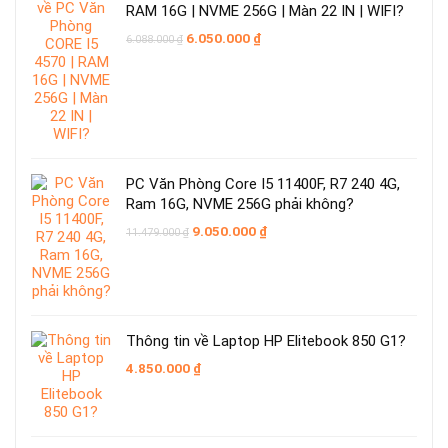
RAM 16G | NVME 256G | Màn 22 IN | WIFI?
Giá
Giá
6.050.000
₫
6.088.000
₫
gốc
hiện
là:
tại
6.088.000 ₫.
là:
6.050.000 ₫.
PC Văn Phòng Core I5 11400F, R7 240 4G,
Ram 16G, NVME 256G phải không?
Giá
Giá
9.050.000
₫
11.479.000
₫
gốc
hiện
là:
tại
11.479.000 ₫.
là:
9.050.000 ₫.
Thông tin về Laptop HP Elitebook 850 G1?
4.850.000
₫