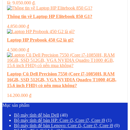
là: 9.050.000 ₫.
Thông tin về Laptop HP Elitebook 850 G1?
4.850.000
₫
Laptop HP Probook 450 G2 là gì?
4.500.000
₫
Laptop Cũ Dell Precision 7550 (Core i7-10850H, RAM
16GB, SSD 512GB, VGA NVIDIA Quadro T1000 4GB,
15.6 inch FHD) có nên mua không?
14.200.000
₫
Mục sản phẩm
Bộ máy tính để bàn Dell
(40)
Bộ máy tính để bàn HP: Core i5, Core i7, Core i9
(1)
Bộ máy tính để bàn Lenovo: Core i5, Core i7, Core i9
(0)