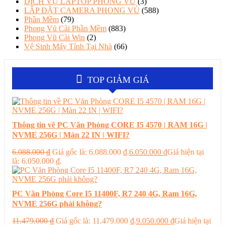
DỊCH VỤ LAPTOP PHONG VŨ
(3)
LẮP ĐẶT CAMERA PHONG VỦ
(588)
Phần Mềm
(79)
Phong Vủ Cài Phần Mềm
(883)
Phong Vũ Cài Win
(2)
Vệ Sinh Máy Tính Tại Nhà
(66)
TOP GIẢM GIÁ
Thông tin về PC Văn Phòng CORE I5 4570 | RAM 16G |
NVME 256G | Màn 22 IN | WIFI?
6.088.000
₫
Giá gốc là: 6.088.000 ₫.
6.050.000
₫
Giá hiện tại
là: 6.050.000 ₫.
PC Văn Phòng Core I5 11400F, R7 240 4G, Ram 16G,
NVME 256G phải không?
11.479.000
₫
Giá gốc là: 11.479.000 ₫.
9.050.000
₫
Giá hiện tại