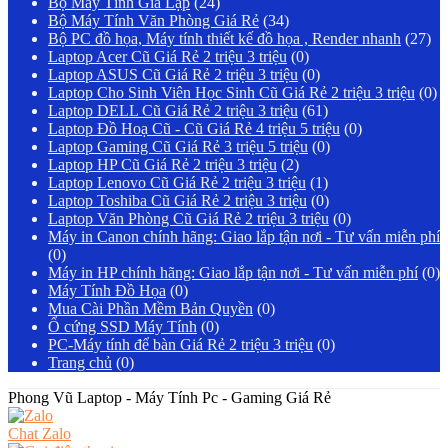
Bộ Máy Tính Giả Lập
(24)
Bộ Máy Tính Văn Phòng Giá Rẻ
(34)
Bộ PC đồ họa, Máy tính thiết kế đồ họa , Render nhanh
(27)
Laptop Acer Cũ Giá Rẻ 2 triệu 3 triệu
(0)
Laptop ASUS Cũ Giá Rẻ 2 triệu 3 triệu
(0)
Laptop Cho Sinh Viên Học Sinh Cũ Giá Rẻ 2 triệu 3 triệu
(0)
Laptop DELL Cũ Giá Rẻ 2 triệu 3 triệu
(61)
Laptop Đồ Hoạ Cũ - Cũ Giá Rẻ 4 triệu 5 triệu
(0)
Laptop Gaming Cũ Giá Rẻ 3 triệu 5 triệu
(0)
Laptop HP Cũ Giá Rẻ 2 triệu 3 triệu
(2)
Laptop Lenovo Cũ Giá Rẻ 2 triệu 3 triệu
(1)
Laptop Toshiba Cũ Giá Rẻ 2 triệu 3 triệu
(0)
Laptop Văn Phòng Cũ Giá Rẻ 2 triệu 3 triệu
(0)
Máy in Canon chính hãng: Giao lắp tận nơi - Tư vấn miễn phí
(0)
Máy in HP chính hãng: Giao lắp tận nơi - Tư vấn miễn phí
(0)
Máy Tính Đồ Họa
(0)
Mua Cài Phần Mềm Bản Quyền
(0)
Ổ cứng SSD Máy Tính
(0)
PC-Máy tính để bàn Giá Rẻ 2 triệu 3 triệu
(0)
Trang chủ
(0)
Phong Vũ Laptop - Máy Tính Pc - Gaming Giá Rẻ
Chat Zalo