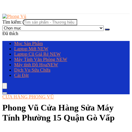
Tìm kiếm:
Đã thích
Mục Sản Phẩm
Laptop Mới
NEW
Laptop Cũ Giá Rẻ
NEW
Máy Tính Văn Phòng
NEW
Máy tính Đồ Họa
NEW
Dịch Vụ Sửa Chữa
Cài Đặt
CỬA HÀNG PHONG VŨ
Phong Vũ Cửa Hàng Sửa Máy
Tính Phường 15 Quận Gò Vấp