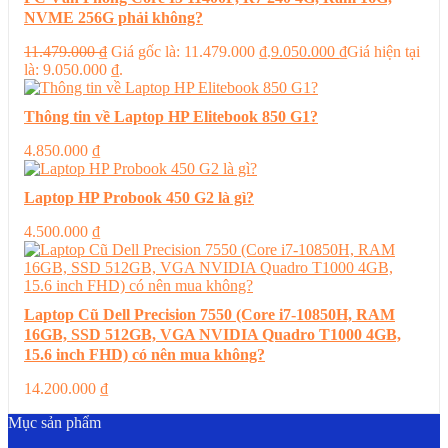
NVME 256G phải không?
11.479.000
₫
Giá gốc là: 11.479.000 ₫.
9.050.000
₫
Giá hiện tại
là: 9.050.000 ₫.
Thông tin về Laptop HP Elitebook 850 G1?
4.850.000
₫
Laptop HP Probook 450 G2 là gì?
4.500.000
₫
Laptop Cũ Dell Precision 7550 (Core i7-10850H, RAM
16GB, SSD 512GB, VGA NVIDIA Quadro T1000 4GB,
15.6 inch FHD) có nên mua không?
14.200.000
₫
Mục sản phẩm