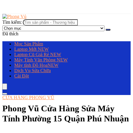
Tìm kiếm:
Đã thích
Mục Sản Phẩm
Laptop Mới
NEW
Laptop Cũ Giá Rẻ
NEW
Máy Tính Văn Phòng
NEW
Máy tính Đồ Họa
NEW
Dịch Vụ Sửa Chữa
Cài Đặt
CỬA HÀNG PHONG VŨ
Phong Vũ Cửa Hàng Sửa Máy
Tính Phường 15 Quận Phú Nhuận