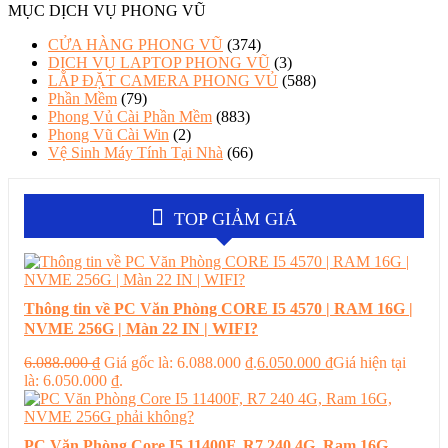
MỤC DỊCH VỤ PHONG VŨ
CỬA HÀNG PHONG VŨ
(374)
DỊCH VỤ LAPTOP PHONG VŨ
(3)
LẮP ĐẶT CAMERA PHONG VỦ
(588)
Phần Mềm
(79)
Phong Vủ Cài Phần Mềm
(883)
Phong Vũ Cài Win
(2)
Vệ Sinh Máy Tính Tại Nhà
(66)
TOP GIẢM GIÁ
Thông tin về PC Văn Phòng CORE I5 4570 | RAM 16G |
NVME 256G | Màn 22 IN | WIFI?
6.088.000
₫
Giá gốc là: 6.088.000 ₫.
6.050.000
₫
Giá hiện tại
là: 6.050.000 ₫.
PC Văn Phòng Core I5 11400F, R7 240 4G, Ram 16G,