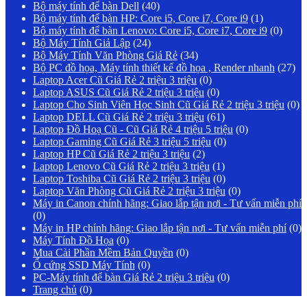
Bộ máy tính để bàn Dell
(40)
Bộ máy tính để bàn HP: Core i5, Core i7, Core i9
(1)
Bộ máy tính để bàn Lenovo: Core i5, Core i7, Core i9
(0)
Bộ Máy Tính Giả Lập
(24)
Bộ Máy Tính Văn Phòng Giá Rẻ
(34)
Bộ PC đồ họa, Máy tính thiết kế đồ họa , Render nhanh
(27)
Laptop Acer Cũ Giá Rẻ 2 triệu 3 triệu
(0)
Laptop ASUS Cũ Giá Rẻ 2 triệu 3 triệu
(0)
Laptop Cho Sinh Viên Học Sinh Cũ Giá Rẻ 2 triệu 3 triệu
(0)
Laptop DELL Cũ Giá Rẻ 2 triệu 3 triệu
(61)
Laptop Đồ Hoạ Cũ - Cũ Giá Rẻ 4 triệu 5 triệu
(0)
Laptop Gaming Cũ Giá Rẻ 3 triệu 5 triệu
(0)
Laptop HP Cũ Giá Rẻ 2 triệu 3 triệu
(2)
Laptop Lenovo Cũ Giá Rẻ 2 triệu 3 triệu
(1)
Laptop Toshiba Cũ Giá Rẻ 2 triệu 3 triệu
(0)
Laptop Văn Phòng Cũ Giá Rẻ 2 triệu 3 triệu
(0)
Máy in Canon chính hãng: Giao lắp tận nơi - Tư vấn miễn phí
(0)
Máy in HP chính hãng: Giao lắp tận nơi - Tư vấn miễn phí
(0)
Máy Tính Đồ Họa
(0)
Mua Cài Phần Mềm Bản Quyền
(0)
Ổ cứng SSD Máy Tính
(0)
PC-Máy tính để bàn Giá Rẻ 2 triệu 3 triệu
(0)
Trang chủ
(0)