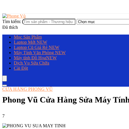
Tìm kiếm:
Đã thích
Mục Sản Phẩm
Laptop Mới
NEW
Laptop Cũ Giá Rẻ
NEW
Máy Tính Văn Phòng
NEW
Máy tính Đồ Họa
NEW
Dịch Vụ Sửa Chữa
Cài Đặt
CỬA HÀNG PHONG VŨ
Phong Vũ Cửa Hàng Sửa Máy Tính
7