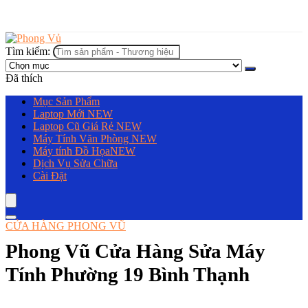
Tìm kiếm:
Đã thích
Mục Sản Phẩm
Laptop Mới
NEW
Laptop Cũ Giá Rẻ
NEW
Máy Tính Văn Phòng
NEW
Máy tính Đồ Họa
NEW
Dịch Vụ Sửa Chữa
Cài Đặt
CỬA HÀNG PHONG VŨ
Phong Vũ Cửa Hàng Sửa Máy
Tính Phường 19 Bình Thạnh