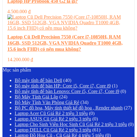
Laptop HP Probook 450 G2 là gì?
4.500.000
₫
Laptop Cũ Dell Precision 7550 (Core i7-10850H, RAM
16GB, SSD 512GB, VGA NVIDIA Quadro T1000 4GB,
15.6 inch FHD) có nên mua không?
14.200.000
₫
Mục sản phẩm
Bộ máy tính để bàn Dell
(40)
Bộ máy tính để bàn HP: Core i5, Core i7, Core i9
(1)
Bộ máy tính để bàn Lenovo: Core i5, Core i7, Core i9
(0)
Bộ Máy Tính Giả Lập
(24)
Bộ Máy Tính Văn Phòng Giá Rẻ
(34)
Bộ PC đồ họa, Máy tính thiết kế đồ họa , Render nhanh
(27)
Laptop Acer Cũ Giá Rẻ 2 triệu 3 triệu
(0)
Laptop ASUS Cũ Giá Rẻ 2 triệu 3 triệu
(0)
Laptop Cho Sinh Viên Học Sinh Cũ Giá Rẻ 2 triệu 3 triệu
(0)
Laptop DELL Cũ Giá Rẻ 2 triệu 3 triệu
(61)
Laptop Đồ Hoạ Cũ - Cũ Giá Rẻ 4 triệu 5 triệu
(0)