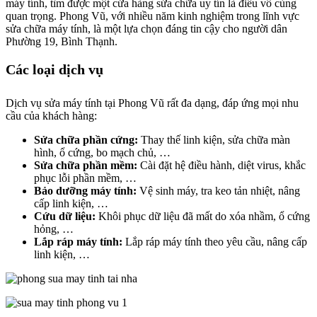
máy tính, tìm được một cửa hàng sửa chữa uy tín là điều vô cùng
quan trọng. Phong Vũ, với nhiều năm kinh nghiệm trong lĩnh vực
sửa chữa máy tính, là một lựa chọn đáng tin cậy cho người dân
Phường 19, Bình Thạnh.
Các loại dịch vụ
Dịch vụ sửa máy tính tại Phong Vũ rất đa dạng, đáp ứng mọi nhu
cầu của khách hàng:
Sửa chữa phần cứng:
Thay thế linh kiện, sửa chữa màn
hình, ổ cứng, bo mạch chủ, …
Sửa chữa phần mềm:
Cài đặt hệ điều hành, diệt virus, khắc
phục lỗi phần mềm, …
Bảo dưỡng máy tính:
Vệ sinh máy, tra keo tản nhiệt, nâng
cấp linh kiện, …
Cứu dữ liệu:
Khôi phục dữ liệu đã mất do xóa nhầm, ổ cứng
hỏng, …
Lắp ráp máy tính:
Lắp ráp máy tính theo yêu cầu, nâng cấp
linh kiện, …