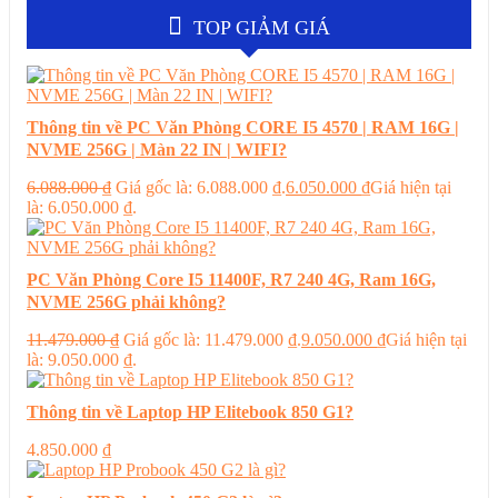
TOP GIẢM GIÁ
Thông tin về PC Văn Phòng CORE I5 4570 | RAM 16G |
NVME 256G | Màn 22 IN | WIFI?
6.088.000
₫
Giá gốc là: 6.088.000 ₫.
6.050.000
₫
Giá hiện tại
là: 6.050.000 ₫.
PC Văn Phòng Core I5 11400F, R7 240 4G, Ram 16G,
NVME 256G phải không?
11.479.000
₫
Giá gốc là: 11.479.000 ₫.
9.050.000
₫
Giá hiện tại
là: 9.050.000 ₫.
Thông tin về Laptop HP Elitebook 850 G1?
4.850.000
₫