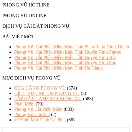
PHONG VŨ HOTLINE
PHONG VŨ ONLINE
DỊCH VỤ CÀI ĐẶT PHONG VŨ
BÀI VIẾT MỚI
Phong Vũ: Cài Phần Mềm Máy Tính Phan Rang Ninh Thuận
Phong Vũ: Cài Phần Mềm Máy Tính Huyện Ninh Phước
Phong Vũ: Cài Phần Mềm Máy Tính Huyện Ninh Hải
Phong Vũ: Cài Phần Mềm Máy Tính Huyện Ninh Sơn
Phong Vũ: Cài Phần Mềm Máy Tính Hà Giang
MỤC DỊCH VỤ PHONG VŨ
CỬA HÀNG PHONG VŨ
(374)
DỊCH VỤ LAPTOP PHONG VŨ
(3)
LẮP ĐẶT CAMERA PHONG VỦ
(588)
Phần Mềm
(79)
Phong Vủ Cài Phần Mềm
(883)
Phong Vũ Cài Win
(2)
Vệ Sinh Máy Tính Tại Nhà
(66)