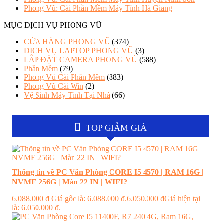
Phong Vũ: Cài Phần Mềm Máy Tính Hà Giang
MỤC DỊCH VỤ PHONG VŨ
CỬA HÀNG PHONG VŨ
(374)
DỊCH VỤ LAPTOP PHONG VŨ
(3)
LẮP ĐẶT CAMERA PHONG VỦ
(588)
Phần Mềm
(79)
Phong Vủ Cài Phần Mềm
(883)
Phong Vũ Cài Win
(2)
Vệ Sinh Máy Tính Tại Nhà
(66)
TOP GIẢM GIÁ
Thông tin về PC Văn Phòng CORE I5 4570 | RAM 16G |
NVME 256G | Màn 22 IN | WIFI?
6.088.000
₫
Giá gốc là: 6.088.000 ₫.
6.050.000
₫
Giá hiện tại
là: 6.050.000 ₫.