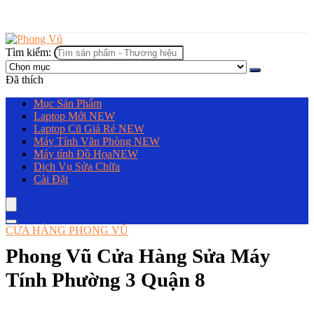
Tìm kiếm:
Đã thích
Mục Sản Phẩm
Laptop Mới
NEW
Laptop Cũ Giá Rẻ
NEW
Máy Tính Văn Phòng
NEW
Máy tính Đồ Họa
NEW
Dịch Vụ Sửa Chữa
Cài Đặt
CỬA HÀNG PHONG VŨ
Phong Vũ Cửa Hàng Sửa Máy
Tính Phường 3 Quận 8