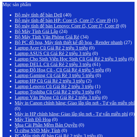
Mục sản phẩm
Bộ máy tính để bàn Dell
(40)
Bộ máy tính để bàn HP: Core i5, Core i7, Core i9
(1)
Bộ máy tính để bàn Lenovo: Core i5, Core i7, Core i9
(0)
Bộ Máy Tính Giả Lập
(24)
Bộ Máy Tính Văn Phòng Giá Rẻ
(34)
Bộ PC đồ họa, Máy tính thiết kế đồ họa , Render nhanh
(27)
Laptop Acer Cũ Giá Rẻ 2 triệu 3 triệu
(0)
Laptop ASUS Cũ Giá Rẻ 2 triệu 3 triệu
(0)
Laptop Cho Sinh Viên Học Sinh Cũ Giá Rẻ 2 triệu 3 triệu
(0)
Laptop DELL Cũ Giá Rẻ 2 triệu 3 triệu
(61)
Laptop Đồ Hoạ Cũ - Cũ Giá Rẻ 4 triệu 5 triệu
(0)
Laptop Gaming Cũ Giá Rẻ 3 triệu 5 triệu
(0)
Laptop HP Cũ Giá Rẻ 2 triệu 3 triệu
(2)
Laptop Lenovo Cũ Giá Rẻ 2 triệu 3 triệu
(1)
Laptop Toshiba Cũ Giá Rẻ 2 triệu 3 triệu
(0)
Laptop Văn Phòng Cũ Giá Rẻ 2 triệu 3 triệu
(0)
Máy in Canon chính hãng: Giao lắp tận nơi - Tư vấn miễn phí
(0)
Máy in HP chính hãng: Giao lắp tận nơi - Tư vấn miễn phí
(0)
Máy Tính Đồ Họa
(0)
Mua Cài Phần Mềm Bản Quyền
(0)
Ổ cứng SSD Máy Tính
(0)
PC-Máy tính để bàn Giá Rẻ 2 triệu 3 triệu
(0)