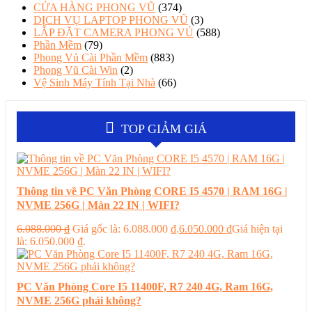
CỬA HÀNG PHONG VŨ
(374)
DỊCH VỤ LAPTOP PHONG VŨ
(3)
LẮP ĐẶT CAMERA PHONG VỦ
(588)
Phần Mềm
(79)
Phong Vủ Cài Phần Mềm
(883)
Phong Vũ Cài Win
(2)
Vệ Sinh Máy Tính Tại Nhà
(66)
TOP GIẢM GIÁ
Thông tin về PC Văn Phòng CORE I5 4570 | RAM 16G |
NVME 256G | Màn 22 IN | WIFI?
6.088.000
₫
Giá gốc là: 6.088.000 ₫.
6.050.000
₫
Giá hiện tại
là: 6.050.000 ₫.
PC Văn Phòng Core I5 11400F, R7 240 4G, Ram 16G,
NVME 256G phải không?