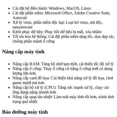
Cài đặt hệ điều hành: Windows, MacOS, Linux
Cài đặt phần mềm: Microsoft Office, Adobe Creative Suite,
Autocad
Xử lý virus, phần mềm độc hại: Loại bỏ virus, mã độc,
ransomware
Khôi phục dữ liệu: Phục hồi dữ liệu bị mất, xóa nhầm
Tối ưu hóa hệ thống: Cài đặt phần mềm tăng tốc, dọn dẹp rác,
chống phân mảnh ổ cứng
Nâng cấp máy tính
Nâng cấp RAM: Tăng bộ nhớ tạm thời, cải thiện tốc độ xử lý
Nâng cấp ổ cứng: Thay ổ cứng cũ bằng ổ cứng mới có dung
lượng lớn hơn
Nâng cấp card đồ họa: Cải thiện khả năng xử lý đồ họa, chơi
game mượt mà hơn
Nâng cấp bộ xử lý (CPU): Tăng sức mạnh xử lý, chạy các
ứng dụng nặng nhanh hơn
Nâng cấp quạt tản nhiệt: Làm mát máy tính tốt hơn, tránh tình
trạng quá nhiệt
Bảo dưỡng máy tính