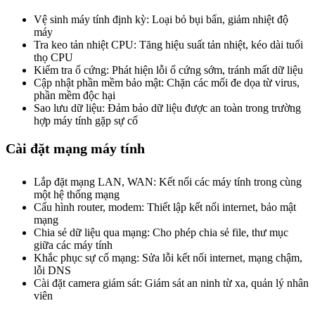
Vệ sinh máy tính định kỳ: Loại bỏ bụi bẩn, giảm nhiệt độ
máy
Tra keo tản nhiệt CPU: Tăng hiệu suất tản nhiệt, kéo dài tuổi
thọ CPU
Kiểm tra ổ cứng: Phát hiện lỗi ổ cứng sớm, tránh mất dữ liệu
Cập nhật phần mềm bảo mật: Chặn các mối đe dọa từ virus,
phần mềm độc hại
Sao lưu dữ liệu: Đảm bảo dữ liệu được an toàn trong trường
hợp máy tính gặp sự cố
Cài đặt mạng máy tính
Lắp đặt mạng LAN, WAN: Kết nối các máy tính trong cùng
một hệ thống mạng
Cấu hình router, modem: Thiết lập kết nối internet, bảo mật
mạng
Chia sẻ dữ liệu qua mạng: Cho phép chia sẻ file, thư mục
giữa các máy tính
Khắc phục sự cố mạng: Sửa lỗi kết nối internet, mạng chậm,
lỗi DNS
Cài đặt camera giám sát: Giám sát an ninh từ xa, quản lý nhân
viên