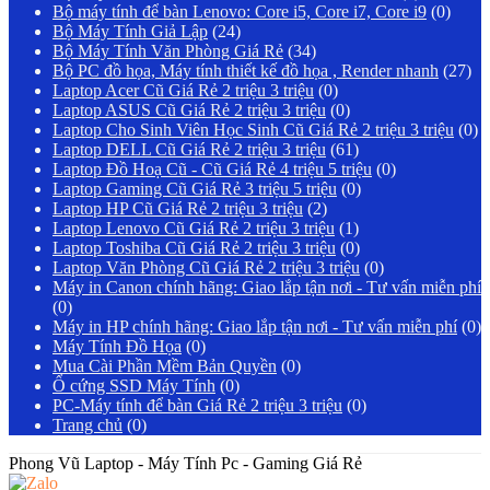
Bộ máy tính để bàn Lenovo: Core i5, Core i7, Core i9
(0)
Bộ Máy Tính Giả Lập
(24)
Bộ Máy Tính Văn Phòng Giá Rẻ
(34)
Bộ PC đồ họa, Máy tính thiết kế đồ họa , Render nhanh
(27)
Laptop Acer Cũ Giá Rẻ 2 triệu 3 triệu
(0)
Laptop ASUS Cũ Giá Rẻ 2 triệu 3 triệu
(0)
Laptop Cho Sinh Viên Học Sinh Cũ Giá Rẻ 2 triệu 3 triệu
(0)
Laptop DELL Cũ Giá Rẻ 2 triệu 3 triệu
(61)
Laptop Đồ Hoạ Cũ - Cũ Giá Rẻ 4 triệu 5 triệu
(0)
Laptop Gaming Cũ Giá Rẻ 3 triệu 5 triệu
(0)
Laptop HP Cũ Giá Rẻ 2 triệu 3 triệu
(2)
Laptop Lenovo Cũ Giá Rẻ 2 triệu 3 triệu
(1)
Laptop Toshiba Cũ Giá Rẻ 2 triệu 3 triệu
(0)
Laptop Văn Phòng Cũ Giá Rẻ 2 triệu 3 triệu
(0)
Máy in Canon chính hãng: Giao lắp tận nơi - Tư vấn miễn phí
(0)
Máy in HP chính hãng: Giao lắp tận nơi - Tư vấn miễn phí
(0)
Máy Tính Đồ Họa
(0)
Mua Cài Phần Mềm Bản Quyền
(0)
Ổ cứng SSD Máy Tính
(0)
PC-Máy tính để bàn Giá Rẻ 2 triệu 3 triệu
(0)
Trang chủ
(0)
Phong Vũ Laptop - Máy Tính Pc - Gaming Giá Rẻ