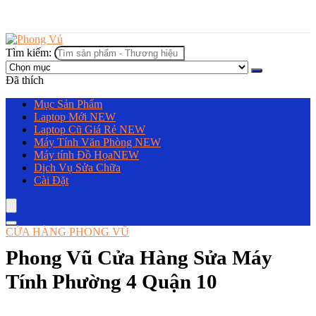
Tìm kiếm:
Đã thích
Mục Sản Phẩm
Laptop Mới
NEW
Laptop Cũ Giá Rẻ
NEW
Máy Tính Văn Phòng
NEW
Máy tính Đồ Họa
NEW
Dịch Vụ Sửa Chữa
Cài Đặt
CỬA HÀNG PHONG VŨ
Phong Vũ Cửa Hàng Sửa Máy
Tính Phường 4 Quận 10