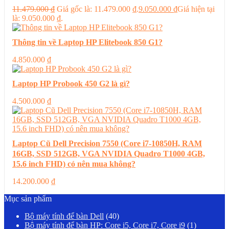
11.479.000
₫
Giá gốc là: 11.479.000 ₫.
9.050.000
₫
Giá hiện tại
là: 9.050.000 ₫.
Thông tin về Laptop HP Elitebook 850 G1?
4.850.000
₫
Laptop HP Probook 450 G2 là gì?
4.500.000
₫
Laptop Cũ Dell Precision 7550 (Core i7-10850H, RAM
16GB, SSD 512GB, VGA NVIDIA Quadro T1000 4GB,
15.6 inch FHD) có nên mua không?
14.200.000
₫
Mục sản phẩm
Bộ máy tính để bàn Dell
(40)
Bộ máy tính để bàn HP: Core i5, Core i7, Core i9
(1)