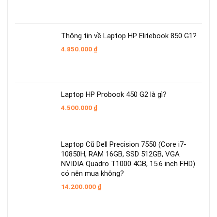
11.479.000 ₫.
là:
9.050.000 ₫.
Thông tin về Laptop HP Elitebook 850 G1?
4.850.000
₫
Laptop HP Probook 450 G2 là gì?
4.500.000
₫
Laptop Cũ Dell Precision 7550 (Core i7-
10850H, RAM 16GB, SSD 512GB, VGA
NVIDIA Quadro T1000 4GB, 15.6 inch FHD)
có nên mua không?
14.200.000
₫