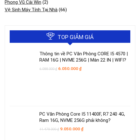
Phong Vũ Cài Win
(2)
Vệ Sinh Máy Tính Tại Nhà
(66)
TOP GIẢM GIÁ
Thông tin về PC Văn Phòng CORE I5 4570 |
RAM 16G | NVME 256G | Màn 22 IN | WIFI?
Giá
Giá
6.050.000
₫
6.088.000
₫
gốc
hiện
là:
tại
6.088.000 ₫.
là:
6.050.000 ₫.
PC Văn Phòng Core I5 11400F, R7 240 4G,
Ram 16G, NVME 256G phải không?
Giá
Giá
9.050.000
₫
11.479.000
₫
gốc
hiện
là:
tại