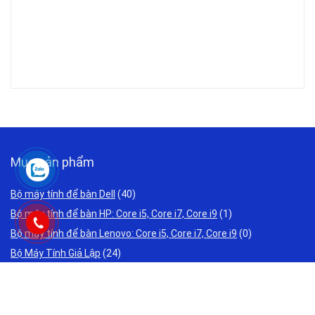
Mục sản phẩm
Bộ máy tính để bàn Dell
(40)
Bộ máy tính để bàn HP: Core i5, Core i7, Core i9
(1)
Bộ máy tính để bàn Lenovo: Core i5, Core i7, Core i9
(0)
Bộ Máy Tính Giả Lập
(24)
Bộ Máy Tính Văn Phòng Giá Rẻ
(34)
Bộ PC đồ họa, Máy tính thiết kế đồ họa , Render nhanh
(27)
Laptop Acer Cũ Giá Rẻ 2 triệu 3 triệu
(0)