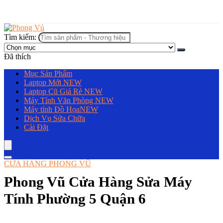
Tìm kiếm:
Đã thích
Mục Sản Phẩm
Laptop Mới
NEW
Laptop Cũ Giá Rẻ
NEW
Máy Tính Văn Phòng
NEW
Máy tính Đồ Họa
NEW
Dịch Vụ Sửa Chữa
Cài Đặt
CỬA HÀNG PHONG VŨ
Phong Vũ Cửa Hàng Sửa Máy
Tính Phường 5 Quận 6