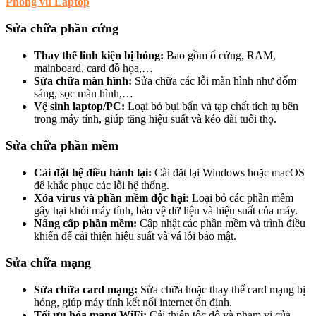
Phong vũ Laptop
Sửa chữa phần cứng
Thay thế linh kiện bị hỏng:
Bao gồm ổ cứng, RAM,
mainboard, card đồ họa,…
Sửa chữa màn hình:
Sửa chữa các lỗi màn hình như đốm
sáng, sọc màn hình,…
Vệ sinh laptop/PC:
Loại bỏ bụi bẩn và tạp chất tích tụ bên
trong máy tính, giúp tăng hiệu suất và kéo dài tuổi thọ.
Sửa chữa phần mềm
Cài đặt hệ điều hành lại:
Cài đặt lại Windows hoặc macOS
để khắc phục các lỗi hệ thống.
Xóa virus và phần mềm độc hại:
Loại bỏ các phần mềm
gây hại khỏi máy tính, bảo vệ dữ liệu và hiệu suất của máy.
Nâng cấp phần mềm:
Cập nhật các phần mềm và trình điều
khiển để cải thiện hiệu suất và vá lỗi bảo mật.
Sửa chữa mạng
Sửa chữa card mạng:
Sửa chữa hoặc thay thế card mạng bị
hỏng, giúp máy tính kết nối internet ổn định.
Tối ưu hóa mạng WiFi:
Cải thiện tốc độ và phạm vi của