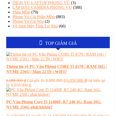
DỊCH VỤ LAPTOP PHONG VŨ
(3)
LẮP ĐẶT CAMERA PHONG VỦ
(588)
Phần Mềm
(79)
Phong Vủ Cài Phần Mềm
(883)
Phong Vũ Cài Win
(2)
Vệ Sinh Máy Tính Tại Nhà
(66)
TOP GIẢM GIÁ
Thông tin về PC Văn Phòng CORE I5 4570 | RAM 16G |
NVME 256G | Màn 22 IN | WIFI?
6.088.000
₫
Giá gốc là: 6.088.000 ₫.
6.050.000
₫
Giá hiện tại
là: 6.050.000 ₫.
PC Văn Phòng Core I5 11400F, R7 240 4G, Ram 16G,
NVME 256G phải không?
11.479.000
₫
Giá gốc là: 11.479.000 ₫.
9.050.000
₫
Giá hiện tại