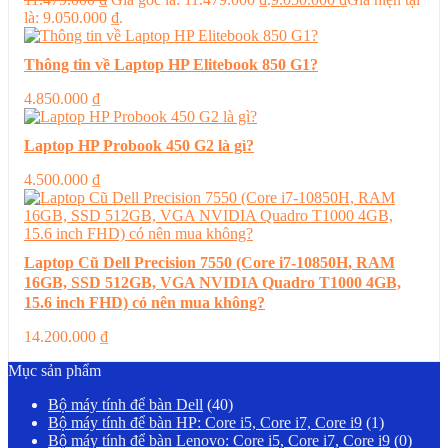
là: 9.050.000 ₫.
Thông tin về Laptop HP Elitebook 850 G1?
4.850.000
₫
Laptop HP Probook 450 G2 là gì?
4.500.000
₫
Laptop Cũ Dell Precision 7550 (Core i7-10850H, RAM
16GB, SSD 512GB, VGA NVIDIA Quadro T1000 4GB,
15.6 inch FHD) có nên mua không?
14.200.000
₫
Mục sản phẩm
Bộ máy tính để bàn Dell
(40)
Bộ máy tính để bàn HP: Core i5, Core i7, Core i9
(1)
Bộ máy tính để bàn Lenovo: Core i5, Core i7, Core i9
(0)