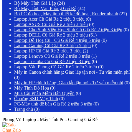
Bộ Máy Tính Giả Lập
(24)
Bộ Máy Tính Văn Phòng Giá Rẻ
(34)
Bộ PC đồ họa, Máy tính thiết kế đồ họa , Render nhanh
(27)
Laptop Acer Cũ Giá Rẻ 2 triệu 3 triệu
(0)
Laptop ASUS Cũ Giá Rẻ 2 triệu 3 triệu
(0)
Laptop Cho Sinh Viên Học Sinh Cũ Giá Rẻ 2 triệu 3 triệu
(0)
Laptop DELL Cũ Giá Rẻ 2 triệu 3 triệu
(61)
Laptop Đồ Hoạ Cũ - Cũ Giá Rẻ 4 triệu 5 triệu
(0)
Laptop Gaming Cũ Giá Rẻ 3 triệu 5 triệu
(0)
Laptop HP Cũ Giá Rẻ 2 triệu 3 triệu
(2)
Laptop Lenovo Cũ Giá Rẻ 2 triệu 3 triệu
(1)
Laptop Toshiba Cũ Giá Rẻ 2 triệu 3 triệu
(0)
Laptop Văn Phòng Cũ Giá Rẻ 2 triệu 3 triệu
(0)
Máy in Canon chính hãng: Giao lắp tận nơi - Tư vấn miễn phí
(0)
Máy in HP chính hãng: Giao lắp tận nơi - Tư vấn miễn phí
(0)
Máy Tính Đồ Họa
(0)
Mua Cài Phần Mềm Bản Quyền
(0)
Ổ cứng SSD Máy Tính
(0)
PC-Máy tính để bàn Giá Rẻ 2 triệu 3 triệu
(0)
Trang chủ
(0)
Phong Vũ Laptop - Máy Tính Pc - Gaming Giá Rẻ
Chat Zalo