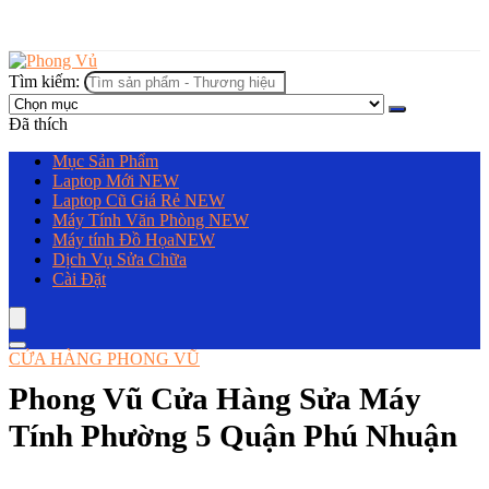
Tìm kiếm:
Đã thích
Mục Sản Phẩm
Laptop Mới
NEW
Laptop Cũ Giá Rẻ
NEW
Máy Tính Văn Phòng
NEW
Máy tính Đồ Họa
NEW
Dịch Vụ Sửa Chữa
Cài Đặt
CỬA HÀNG PHONG VŨ
Phong Vũ Cửa Hàng Sửa Máy
Tính Phường 5 Quận Phú Nhuận