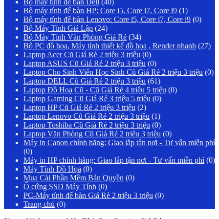
Bộ máy tính để bàn Dell
(40)
Bộ máy tính để bàn HP: Core i5, Core i7, Core i9
(1)
Bộ máy tính để bàn Lenovo: Core i5, Core i7, Core i9
(0)
Bộ Máy Tính Giả Lập
(24)
Bộ Máy Tính Văn Phòng Giá Rẻ
(34)
Bộ PC đồ họa, Máy tính thiết kế đồ họa , Render nhanh
(27)
Laptop Acer Cũ Giá Rẻ 2 triệu 3 triệu
(0)
Laptop ASUS Cũ Giá Rẻ 2 triệu 3 triệu
(0)
Laptop Cho Sinh Viên Học Sinh Cũ Giá Rẻ 2 triệu 3 triệu
(0)
Laptop DELL Cũ Giá Rẻ 2 triệu 3 triệu
(61)
Laptop Đồ Hoạ Cũ - Cũ Giá Rẻ 4 triệu 5 triệu
(0)
Laptop Gaming Cũ Giá Rẻ 3 triệu 5 triệu
(0)
Laptop HP Cũ Giá Rẻ 2 triệu 3 triệu
(2)
Laptop Lenovo Cũ Giá Rẻ 2 triệu 3 triệu
(1)
Laptop Toshiba Cũ Giá Rẻ 2 triệu 3 triệu
(0)
Laptop Văn Phòng Cũ Giá Rẻ 2 triệu 3 triệu
(0)
Máy in Canon chính hãng: Giao lắp tận nơi - Tư vấn miễn phí
(0)
Máy in HP chính hãng: Giao lắp tận nơi - Tư vấn miễn phí
(0)
Máy Tính Đồ Họa
(0)
Mua Cài Phần Mềm Bản Quyền
(0)
Ổ cứng SSD Máy Tính
(0)
PC-Máy tính để bàn Giá Rẻ 2 triệu 3 triệu
(0)
Trang chủ
(0)