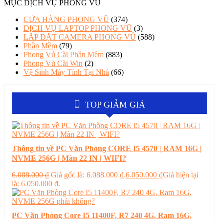
MỤC DỊCH VỤ PHONG VŨ
CỬA HÀNG PHONG VŨ
(374)
DỊCH VỤ LAPTOP PHONG VŨ
(3)
LẮP ĐẶT CAMERA PHONG VỦ
(588)
Phần Mềm
(79)
Phong Vủ Cài Phần Mềm
(883)
Phong Vũ Cài Win
(2)
Vệ Sinh Máy Tính Tại Nhà
(66)
TOP GIẢM GIÁ
Thông tin về PC Văn Phòng CORE I5 4570 | RAM 16G |
NVME 256G | Màn 22 IN | WIFI?
6.088.000
₫
Giá gốc là: 6.088.000 ₫.
6.050.000
₫
Giá hiện tại
là: 6.050.000 ₫.
PC Văn Phòng Core I5 11400F, R7 240 4G, Ram 16G,