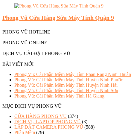
Phong Vũ Cửa Hàng Sửa Máy Tính Quận 9
PHONG VŨ HOTLINE
PHONG VŨ ONLINE
DỊCH VỤ CÀI ĐẶT PHONG VŨ
BÀI VIẾT MỚI
Phong Vũ: Cài Phần Mềm Máy Tính Phan Rang Ninh Thuận
Phong Vũ: Cài Phần Mềm Máy Tính Huyện Ninh Phước
Phong Vũ: Cài Phần Mềm Máy Tính Huyện Ninh Hải
Phong Vũ: Cài Phần Mềm Máy Tính Huyện Ninh Sơn
Phong Vũ: Cài Phần Mềm Máy Tính Hà Giang
MỤC DỊCH VỤ PHONG VŨ
CỬA HÀNG PHONG VŨ
(374)
DỊCH VỤ LAPTOP PHONG VŨ
(3)
LẮP ĐẶT CAMERA PHONG VỦ
(588)
Phần Mềm
(79)