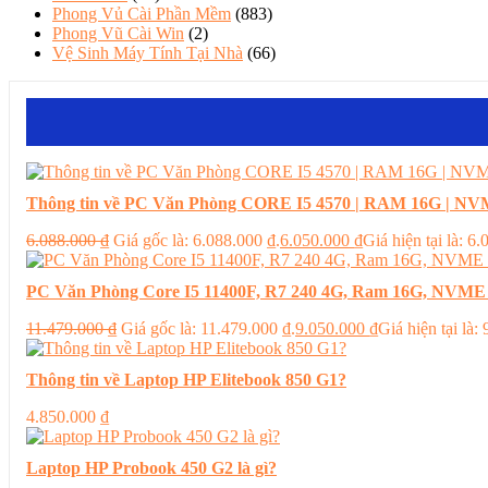
Phong Vủ Cài Phần Mềm
(883)
Phong Vũ Cài Win
(2)
Vệ Sinh Máy Tính Tại Nhà
(66)
Thông tin về PC Văn Phòng CORE I5 4570 | RAM 16G | NVM
6.088.000
₫
Giá gốc là: 6.088.000 ₫.
6.050.000
₫
Giá hiện tại là: 6
PC Văn Phòng Core I5 11400F, R7 240 4G, Ram 16G, NVME
11.479.000
₫
Giá gốc là: 11.479.000 ₫.
9.050.000
₫
Giá hiện tại là:
Thông tin về Laptop HP Elitebook 850 G1?
4.850.000
₫
Laptop HP Probook 450 G2 là gì?