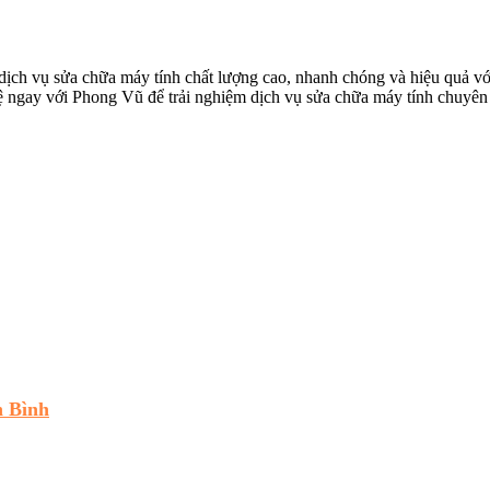
h vụ sửa chữa máy tính chất lượng cao, nhanh chóng và hiệu quả với c
hệ ngay với Phong Vũ để trải nghiệm dịch vụ sửa chữa máy tính chuyên
 Bình