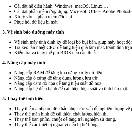
Cài đặt hệ điều hành: Windows, macOS, Linux,…
Cài đặt phần mềm ứng dụng: Microsoft Office, Adobe Photos
Xử lý virus, phần mềm độc hại
Phục hồi dữ liệu bị mất
3. Vệ sinh bảo dưỡng máy tính
Vệ sinh máy tính định kỳ để loại bỏ bụi bẩn, giúp máy hoạt độ
Tra keo tản nhiệt CPU để tăng hiệu quả làm mát, tránh tình trạ
Kiểm tra và thay thế pin BIOS nếu cần thiết.
4. Nâng cấp máy tính
Nâng cấp RAM để tăng khả năng xử lý dữ liệu.
Nâng cấp ổ cứng để tăng dung lượng lưu trữ.
Nâng cấp card đồ họa để tăng hiệu suất đồ họa.
Nâng cấp hệ điều hành để cải thiện hiệu suất và tính bảo mật.
5. Thay thế linh kiện
Thay thế mainboard để khắc phục các vấn đề nghiêm trọng về
Thay thế màn hình để cải thiện chất lượng hiển thị.
Thay thế bàn phím, chuột để tăng trải nghiệm sử dụng.
Thay thế các thiết bị ngoại vi nếu bị hư hỏng.