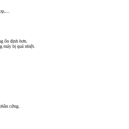
hop,…
ng ổn định hơn.
ng máy bị quá nhiệt.
 phần cứng.