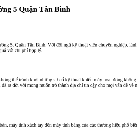
ờng 5 Quận Tân Bình
ường 5, Quận Tân Bình. Với đội ngũ kỹ thuật viên chuyên nghiệp, lành
uả với chi phí hợp lý.
iên không thể tránh khỏi những sự cố kỹ thuật khiến máy hoạt động khô
ã ra đời với mong muốn trở thành địa chỉ tin cậy cho mọi vấn đề về m
ể bàn, máy tính xách tay đến máy tính bảng của các thương hiệu phổ b