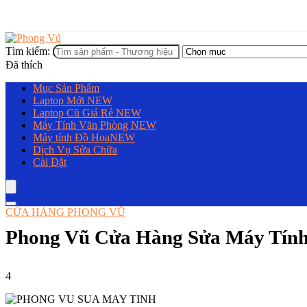
Tìm kiếm:
Đã thích
Mục Sản Phẩm
Laptop Mới
NEW
Laptop Cũ Giá Rẻ
NEW
Máy Tính Văn Phòng
NEW
Máy tính Đồ Họa
NEW
Dịch Vụ Sửa Chữa
Cài Đặt
CỬA HÀNG PHONG VŨ
Phong Vũ Cửa Hàng Sửa Máy Tính
4