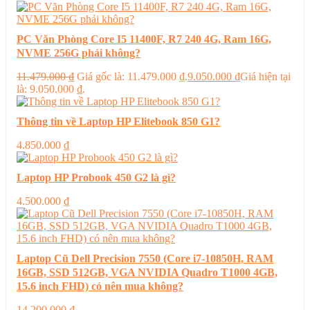
PC Văn Phòng Core I5 11400F, R7 240 4G, Ram 16G,
NVME 256G phải không?
11.479.000
₫
Giá gốc là: 11.479.000 ₫.
9.050.000
₫
Giá hiện tại
là: 9.050.000 ₫.
Thông tin về Laptop HP Elitebook 850 G1?
4.850.000
₫
Laptop HP Probook 450 G2 là gì?
4.500.000
₫
Laptop Cũ Dell Precision 7550 (Core i7-10850H, RAM
16GB, SSD 512GB, VGA NVIDIA Quadro T1000 4GB,
15.6 inch FHD) có nên mua không?
14.200.000
₫