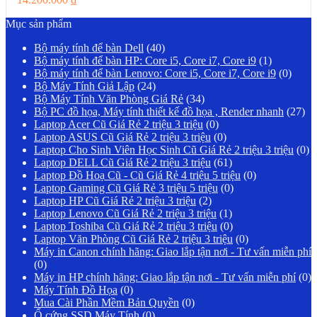
Mục sản phẩm
Bộ máy tính để bàn Dell
(40)
Bộ máy tính để bàn HP: Core i5, Core i7, Core i9
(1)
Bộ máy tính để bàn Lenovo: Core i5, Core i7, Core i9
(0)
Bộ Máy Tính Giả Lập
(24)
Bộ Máy Tính Văn Phòng Giá Rẻ
(34)
Bộ PC đồ họa, Máy tính thiết kế đồ họa , Render nhanh
(27)
Laptop Acer Cũ Giá Rẻ 2 triệu 3 triệu
(0)
Laptop ASUS Cũ Giá Rẻ 2 triệu 3 triệu
(0)
Laptop Cho Sinh Viên Học Sinh Cũ Giá Rẻ 2 triệu 3 triệu
(0)
Laptop DELL Cũ Giá Rẻ 2 triệu 3 triệu
(61)
Laptop Đồ Hoạ Cũ - Cũ Giá Rẻ 4 triệu 5 triệu
(0)
Laptop Gaming Cũ Giá Rẻ 3 triệu 5 triệu
(0)
Laptop HP Cũ Giá Rẻ 2 triệu 3 triệu
(2)
Laptop Lenovo Cũ Giá Rẻ 2 triệu 3 triệu
(1)
Laptop Toshiba Cũ Giá Rẻ 2 triệu 3 triệu
(0)
Laptop Văn Phòng Cũ Giá Rẻ 2 triệu 3 triệu
(0)
Máy in Canon chính hãng: Giao lắp tận nơi - Tư vấn miễn phí
(0)
Máy in HP chính hãng: Giao lắp tận nơi - Tư vấn miễn phí
(0)
Máy Tính Đồ Họa
(0)
Mua Cài Phần Mềm Bản Quyền
(0)
Ổ cứng SSD Máy Tính
(0)