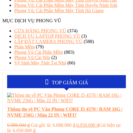
Phong Vũ: Cài Phần Mềm Máy Tính Huyện Ninh Sơn
Phong Vũ: Cài Phần Mềm Máy Tính Hà Giang
MỤC DỊCH VỤ PHONG VŨ
CỬA HÀNG PHONG VŨ
(374)
DỊCH VỤ LAPTOP PHONG VŨ
(3)
LẮP ĐẶT CAMERA PHONG VỦ
(588)
Phần Mềm
(79)
Phong Vủ Cài Phần Mềm
(883)
Phong Vũ Cài Win
(2)
Vệ Sinh Máy Tính Tại Nhà
(66)
TOP GIẢM GIÁ
Thông tin về PC Văn Phòng CORE I5 4570 | RAM 16G |
NVME 256G | Màn 22 IN | WIFI?
6.088.000
₫
Giá gốc là: 6.088.000 ₫.
6.050.000
₫
Giá hiện tại
là: 6.050.000 ₫.