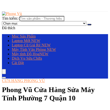
Tìm kiếm:
Đã thích
Mục Sản Phẩm
Laptop Mới
NEW
Laptop Cũ Giá Rẻ
NEW
Máy Tính Văn Phòng
NEW
Máy tính Đồ Họa
NEW
Dịch Vụ Sửa Chữa
Cài Đặt
CỬA HÀNG PHONG VŨ
Phong Vũ Cửa Hàng Sửa Máy
Tính Phường 7 Quận 10