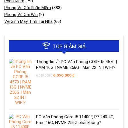
Phần Mềm
(79)
Phong Vủ Cài Phần Mềm
(883)
Phong Vũ Cài Win
(2)
Vệ Sinh Máy Tính Tại Nhà
(66)
TOP GIẢM GIÁ
Thông tin về PC Văn Phòng CORE I5 4570 |
RAM 16G | NVME 256G | Màn 22 IN | WIFI?
Giá
Giá
6.050.000
₫
6.088.000
₫
gốc
hiện
là:
tại
6.088.000 ₫.
là:
6.050.000 ₫.
PC Văn Phòng Core I5 11400F, R7 240 4G,
Ram 16G, NVME 256G phải không?