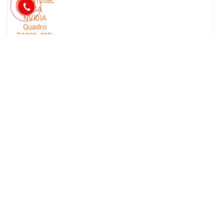
Mục sản phẩm
Bộ máy tính để bàn Dell
(40)
Bộ máy tính để bàn HP: Core i5, Core i7, Core i9
(1)
Bộ máy tính để bàn Lenovo: Core i5, Core i7, Core i9
(0)
Bộ Máy Tính Giả Lập
(24)
Bộ Máy Tính Văn Phòng Giá Rẻ
(34)