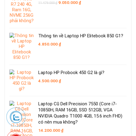
Giá
Giá
9.050.000
₫
11.479.000
₫
gốc
hiện
là:
tại
11.479.000 ₫.
là:
9.050.000 ₫.
Thông tin về Laptop HP Elitebook 850 G1?
4.850.000
₫
Laptop HP Probook 450 G2 là gì?
4.500.000
₫
Laptop Cũ Dell Precision 7550 (Core i7-
10850H, RAM 16GB, SSD 512GB, VGA
NVIDIA Quadro T1000 4GB, 15.6 inch FHD)
có nên mua không?
14.200.000
₫