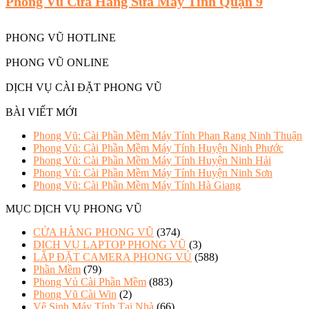
Phong Vũ Cửa Hàng Sửa Máy Tính Quận 9
PHONG VŨ HOTLINE
PHONG VŨ ONLINE
DỊCH VỤ CÀI ĐẶT PHONG VŨ
BÀI VIẾT MỚI
Phong Vũ: Cài Phần Mềm Máy Tính Phan Rang Ninh Thuận
Phong Vũ: Cài Phần Mềm Máy Tính Huyện Ninh Phước
Phong Vũ: Cài Phần Mềm Máy Tính Huyện Ninh Hải
Phong Vũ: Cài Phần Mềm Máy Tính Huyện Ninh Sơn
Phong Vũ: Cài Phần Mềm Máy Tính Hà Giang
MỤC DỊCH VỤ PHONG VŨ
CỬA HÀNG PHONG VŨ
(374)
DỊCH VỤ LAPTOP PHONG VŨ
(3)
LẮP ĐẶT CAMERA PHONG VỦ
(588)
Phần Mềm
(79)
Phong Vủ Cài Phần Mềm
(883)
Phong Vũ Cài Win
(2)
Vệ Sinh Máy Tính Tại Nhà
(66)