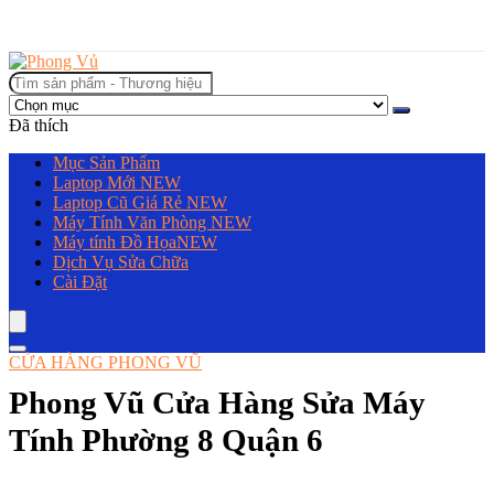
Tìm
kiếm:
Đã thích
Mục Sản Phẩm
Laptop Mới
NEW
Laptop Cũ Giá Rẻ
NEW
Máy Tính Văn Phòng
NEW
Máy tính Đồ Họa
NEW
Dịch Vụ Sửa Chữa
Cài Đặt
CỬA HÀNG PHONG VŨ
Phong Vũ Cửa Hàng Sửa Máy
Tính Phường 8 Quận 6