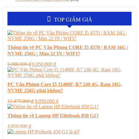
TOP GIẢM GIÁ
Thông tin về PC Văn Phòng CORE I5 4570 | RAM 16G |
NVME 256G | Màn 22 IN | WIFI?
Giá
Giá
6.088.000
₫
6.050.000
₫
gốc
hiện
là:
tại
6.088.000 ₫.
là:
PC Văn Phòng Core I5 11400F, R7 240 4G, Ram 16G,
6.050.000 ₫.
NVME 256G phải không?
Giá
Giá
11.479.000
₫
9.050.000
₫
gốc
hiện
là:
tại
Thông tin về Laptop HP Elitebook 850 G1?
11.479.000 ₫.
là:
9.050.000 ₫.
4.850.000
₫