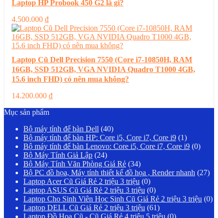
Laptop HP Probook 450 G2 là gì?
4.500.000
₫
Laptop Cũ Dell Precision 7550 (Core i7-10850H, RAM
16GB, SSD 512GB, VGA NVIDIA Quadro T1000 4GB,
15.6 inch FHD) có nên mua không?
14.200.000
₫
Mục sản phẩm
Bộ máy tính để bàn Dell
(40)
Bộ máy tính để bàn HP: Core i5, Core i7, Core i9
(1)
Bộ máy tính để bàn Lenovo: Core i5, Core i7, Core i9
(0)
Bộ Máy Tính Giả Lập
(24)
Bộ Máy Tính Văn Phòng Giá Rẻ
(34)
Bộ PC đồ họa, Máy tính thiết kế đồ họa , Render nhanh
(27)
Laptop Acer Cũ Giá Rẻ 2 triệu 3 triệu
(0)
Laptop ASUS Cũ Giá Rẻ 2 triệu 3 triệu
(0)
Laptop Cho Sinh Viên Học Sinh Cũ Giá Rẻ 2 triệu 3 triệu
(0)
Laptop DELL Cũ Giá Rẻ 2 triệu 3 triệu
(61)
Laptop Đồ Hoạ Cũ - Cũ Giá Rẻ 4 triệu 5 triệu
(0)