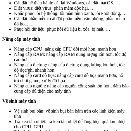
Cài đặt hệ điều hành: cài lại Windows, cài đặt macOS, …
Diệt virus: diệt virus, phần mềm độc hại, …
Khắc phục lỗi hệ thống: lỗi màn hình xanh, lỗi khởi động, …
Cài đặt phần mềm: cài đặt phần mềm văn phòng, phần mềm
đồ họa, …
Phục hồi dữ liệu: phục hồi dữ liệu bị xóa, bị mất, …
Nâng cấp máy tính
Nâng cấp CPU: nâng cấp CPU đời mới hơn, mạnh hơn
Nâng cấp RAM: nâng cấp RAM dung lượng lớn hơn, tốc độ
cao hơn
Nâng cấp ổ cứng: nâng cấp ổ cứng dung lượng lớn hơn, tốc
độ đọc/ghi nhanh hơn
Nâng cấp card đồ họa: nâng cấp card đồ họa mạnh hơn, hỗ
trợ chơi game, xử lý đồ họa
Nâng cấp nguồn: nâng cấp nguồn công suất lớn hơn, đảm bảo
cung cấp đủ điện cho máy tính
Vệ sinh máy tính
Vệ sinh bụi bẩn: vệ sinh bụi bẩn bám trên các linh kiện máy
tính
Tra keo tản nhiệt: tra keo tản nhiệt để tăng hiệu quả tản nhiệt
cho CPU, GPU