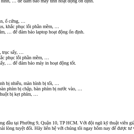
n hình, … để đảm bảo máy tính hoạt động ổn định.
in, ổ cứng, …
rus, khắc phục lỗi phần mềm, …
phím, … để đảm bảo laptop hoạt động ổn định.
 trục sấy, …
hắc phục lỗi phần mềm, …
sấy, … để đảm bảo máy in hoạt động tốt.
h bị nhiễu, màn hình bị tối, …
bàn phím bị chập, bàn phím bị nước vào, …
chuột bị kẹt phím, …
ng đầu tại Phường 9, Quận 10, TP HCM. Với đội ngũ kỹ thuật viên giàu 
ài lòng tuyệt đối. Hãy liên hệ với chúng tôi ngay hôm nay để được tư 