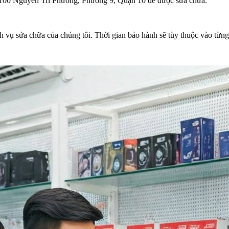
hỉ 100 Nguyễn Tri Phương, Phường 9, Quận 10 để được sửa chữa.
 vụ sửa chữa của chúng tôi. Thời gian bảo hành sẽ tùy thuộc vào từng 