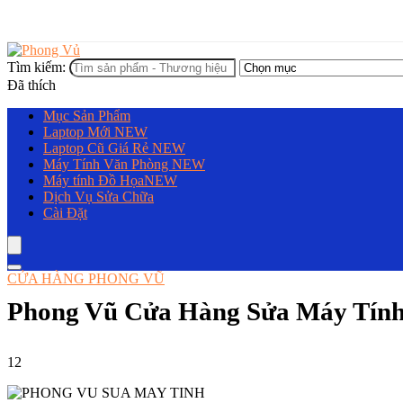
Tìm kiếm:
Đã thích
Mục Sản Phẩm
Laptop Mới
NEW
Laptop Cũ Giá Rẻ
NEW
Máy Tính Văn Phòng
NEW
Máy tính Đồ Họa
NEW
Dịch Vụ Sửa Chữa
Cài Đặt
CỬA HÀNG PHONG VŨ
Phong Vũ Cửa Hàng Sửa Máy Tính
12