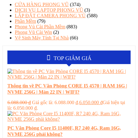
CỬA HÀNG PHONG VŨ
(374)
DỊCH VỤ LAPTOP PHONG VŨ
(3)
LẮP ĐẶT CAMERA PHONG VỦ
(588)
Phần Mềm
(79)
Phong Vủ Cài Phần Mềm
(883)
Phong Vũ Cài Win
(2)
Vệ Sinh Máy Tính Tại Nhà
(66)
TOP GIẢM GIÁ
Thông tin về PC Văn Phòng CORE I5 4570 | RAM 16G |
NVME 256G | Màn 22 IN | WIFI?
6.088.000
₫
Giá gốc là: 6.088.000 ₫.
6.050.000
₫
Giá hiện tại
là: 6.050.000 ₫.
PC Văn Phòng Core I5 11400F, R7 240 4G, Ram 16G,
NVME 256G phải không?