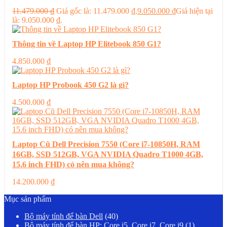
11.479.000
₫
Giá gốc là: 11.479.000 ₫.
9.050.000
₫
Giá hiện tại
là: 9.050.000 ₫.
Thông tin về Laptop HP Elitebook 850 G1?
4.850.000
₫
Laptop HP Probook 450 G2 là gì?
4.500.000
₫
Laptop Cũ Dell Precision 7550 (Core i7-10850H, RAM
16GB, SSD 512GB, VGA NVIDIA Quadro T1000 4GB,
15.6 inch FHD) có nên mua không?
14.200.000
₫
Mục sản phẩm
Bộ máy tính để bàn Dell
(40)
Bộ máy tính để bàn HP: Core i5, Core i7, Core i9
(1)