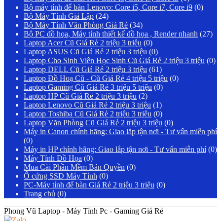
Bộ máy tính để bàn Lenovo: Core i5, Core i7, Core i9
(0)
Bộ Máy Tính Giả Lập
(24)
Bộ Máy Tính Văn Phòng Giá Rẻ
(34)
Bộ PC đồ họa, Máy tính thiết kế đồ họa , Render nhanh
(27)
Laptop Acer Cũ Giá Rẻ 2 triệu 3 triệu
(0)
Laptop ASUS Cũ Giá Rẻ 2 triệu 3 triệu
(0)
Laptop Cho Sinh Viên Học Sinh Cũ Giá Rẻ 2 triệu 3 triệu
(0)
Laptop DELL Cũ Giá Rẻ 2 triệu 3 triệu
(61)
Laptop Đồ Hoạ Cũ - Cũ Giá Rẻ 4 triệu 5 triệu
(0)
Laptop Gaming Cũ Giá Rẻ 3 triệu 5 triệu
(0)
Laptop HP Cũ Giá Rẻ 2 triệu 3 triệu
(2)
Laptop Lenovo Cũ Giá Rẻ 2 triệu 3 triệu
(1)
Laptop Toshiba Cũ Giá Rẻ 2 triệu 3 triệu
(0)
Laptop Văn Phòng Cũ Giá Rẻ 2 triệu 3 triệu
(0)
Máy in Canon chính hãng: Giao lắp tận nơi - Tư vấn miễn phí
(0)
Máy in HP chính hãng: Giao lắp tận nơi - Tư vấn miễn phí
(0)
Máy Tính Đồ Họa
(0)
Mua Cài Phần Mềm Bản Quyền
(0)
Ổ cứng SSD Máy Tính
(0)
PC-Máy tính để bàn Giá Rẻ 2 triệu 3 triệu
(0)
Trang chủ
(0)
Phong Vũ Laptop - Máy Tính Pc - Gaming Giá Rẻ