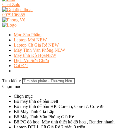
Chat Zalo
0979106855
Mục Sản Phẩm
Laptop Mới
NEW
Laptop Cũ Giá Rẻ
NEW
Máy Tính Văn Phòng
NEW
Máy tính Đồ Họa
NEW
Dịch Vụ Sửa Chữa
Cài Đặt
Tìm kiếm:
Chọn mục
Chọn mục
Bộ máy tính để bàn Dell
Bộ máy tính để bàn HP: Core i5, Core i7, Core i9
Bộ Máy Tính Giả Lập
Bộ Máy Tính Văn Phòng Giá Rẻ
Bộ PC đồ họa, Máy tính thiết kế đồ họa , Render nhanh
Laptop DELL Cũ Giá Rẻ 2 triệu 3 triệu