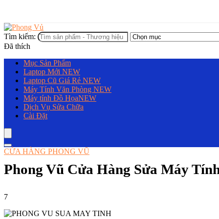
Tìm kiếm:
Đã thích
Mục Sản Phẩm
Laptop Mới
NEW
Laptop Cũ Giá Rẻ
NEW
Máy Tính Văn Phòng
NEW
Máy tính Đồ Họa
NEW
Dịch Vụ Sửa Chữa
Cài Đặt
CỬA HÀNG PHONG VŨ
Phong Vũ Cửa Hàng Sửa Máy Tính
7