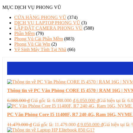
MỤC DỊCH VỤ PHONG VŨ
CỬA HÀNG PHONG VŨ
(374)
DỊCH VỤ LAPTOP PHONG VŨ
(3)
LẮP ĐẶT CAMERA PHONG VỦ
(588)
Phần Mềm
(79)
Phong Vủ Cài Phần Mềm
(883)
Phong Vũ Cài Win
(2)
Vệ Sinh Máy Tính Tại Nhà
(66)
Thông tin về PC Văn Phòng CORE I5 4570 | RAM 16G | NVM
6.088.000
₫
Giá gốc là: 6.088.000 ₫.
6.050.000
₫
Giá hiện tại là: 6
PC Văn Phòng Core I5 11400F, R7 240 4G, Ram 16G, NVME
11.479.000
₫
Giá gốc là: 11.479.000 ₫.
9.050.000
₫
Giá hiện tại là: