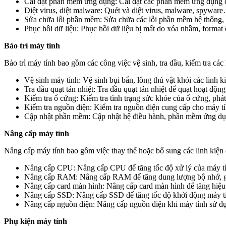
Cài đặt phần mềm ứng dụng: Cài đặt các phần mềm ứng dụng cần 
Diệt virus, diệt malware: Quét và diệt virus, malware, spywar
Sửa chữa lỗi phần mềm: Sửa chữa các lỗi phần mềm hệ thống,
Phục hồi dữ liệu: Phục hồi dữ liệu bị mất do xóa nhầm, format 
Bảo trì máy tính
Bảo trì máy tính bao gồm các công việc vệ sinh, tra dầu, kiểm tra cá
Vệ sinh máy tính: Vệ sinh bụi bẩn, lông thú vật khỏi các linh ki
Tra dầu quạt tản nhiệt: Tra dầu quạt tản nhiệt để quạt hoạt động
Kiểm tra ổ cứng: Kiểm tra tình trạng sức khỏe của ổ cứng, phát 
Kiểm tra nguồn điện: Kiểm tra nguồn điện cung cấp cho máy tí
Cập nhật phần mềm: Cập nhật hệ điều hành, phần mềm ứng dụng
Nâng cấp máy tính
Nâng cấp máy tính bao gồm việc thay thế hoặc bổ sung các linh ki
Nâng cấp CPU: Nâng cấp CPU để tăng tốc độ xử lý của máy tí
Nâng cấp RAM: Nâng cấp RAM để tăng dung lượng bộ nhớ, giúp
Nâng cấp card màn hình: Nâng cấp card màn hình để tăng hiệu
Nâng cấp SSD: Nâng cấp SSD để tăng tốc độ khởi động máy tí
Nâng cấp nguồn điện: Nâng cấp nguồn điện khi máy tính sử dụn
Phụ kiện máy tính