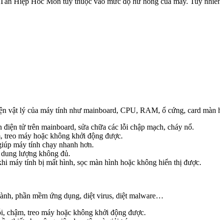
Tân Hiệp Hóc Môn tùy thuộc vào mức độ hư hỏng của máy. Tuy nhiên,
kiện vật lý của máy tính như mainboard, CPU, RAM, ổ cứng, card màn
n điện tử trên mainboard, sửa chữa các lỗi chập mạch, cháy nổ.
, treo máy hoặc không khởi động được.
úp máy tính chạy nhanh hơn.
c dung lượng không đủ.
hi máy tính bị mất hình, sọc màn hình hoặc không hiển thị được.
hành, phần mềm ứng dụng, diệt virus, diệt malware…
 lỗi, chậm, treo máy hoặc không khởi động được.