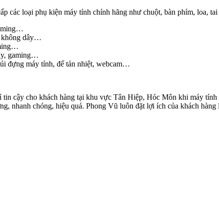
ác loại phụ kiện máy tính chính hãng như chuột, bàn phím, loa, ta
 gaming…
g, không dây…
aming…
dây, gaming…
túi đựng máy tính, đế tản nhiệt, webcam…
hỉ tin cậy cho khách hàng tại khu vực Tân Hiệp, Hóc Môn khi máy tính
g, nhanh chóng, hiệu quả. Phong Vũ luôn đặt lợi ích của khách hàng l