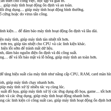
thiết cho công việc, học tập và giải trí.
e… giúp máy tính hoạt động ổn định và an toàn.
 lỗi ứng dụng… giúp máy tính hoạt động bình thường.
ổ cứng hoặc do virus tấn công.
c linh kiện… để đảm bảo máy tính hoạt động ổn định và lâu dài.
ện máy tính, giúp máy tính tản nhiệt tốt hơn.
 trơn tru, giúp tản nhiệt cho CPU và các linh kiện khác.
hiện lỗi sớm để tránh mất dữ liệu.
nh, đảm bảo nguồn điện ổn định và đủ công suất.
… để vá lỗi bảo mật và lỗ hổng, giúp máy tính an toàn hơn.
ện để tăng hiệu suất của máy tính như nâng cấp CPU, RAM, card màn h
nh, giúp máy tính chạy nhanh hơn.
 máy tính xử lý nhiều tác vụ cùng lúc.
 suất đồ họa, giúp máy tính xử lý các ứng dụng đồ họa, game… tốt hơn
nh và các ứng dụng, giúp máy tính hoạt động nhanh hơn.
g các linh kiện có công suất cao, giúp máy tính hoạt động ổn định hơ