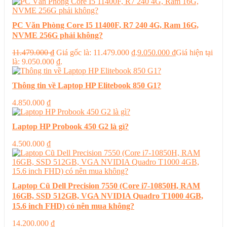
PC Văn Phòng Core I5 11400F, R7 240 4G, Ram 16G,
NVME 256G phải không?
11.479.000
₫
Giá gốc là: 11.479.000 ₫.
9.050.000
₫
Giá hiện tại
là: 9.050.000 ₫.
Thông tin về Laptop HP Elitebook 850 G1?
4.850.000
₫
Laptop HP Probook 450 G2 là gì?
4.500.000
₫
Laptop Cũ Dell Precision 7550 (Core i7-10850H, RAM
16GB, SSD 512GB, VGA NVIDIA Quadro T1000 4GB,
15.6 inch FHD) có nên mua không?
14.200.000
₫