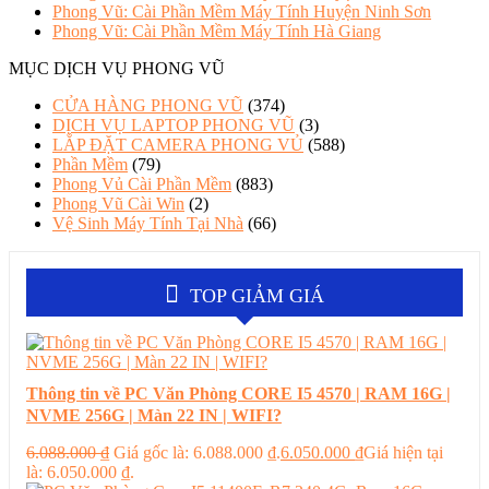
Phong Vũ: Cài Phần Mềm Máy Tính Huyện Ninh Sơn
Phong Vũ: Cài Phần Mềm Máy Tính Hà Giang
MỤC DỊCH VỤ PHONG VŨ
CỬA HÀNG PHONG VŨ
(374)
DỊCH VỤ LAPTOP PHONG VŨ
(3)
LẮP ĐẶT CAMERA PHONG VỦ
(588)
Phần Mềm
(79)
Phong Vủ Cài Phần Mềm
(883)
Phong Vũ Cài Win
(2)
Vệ Sinh Máy Tính Tại Nhà
(66)
TOP GIẢM GIÁ
Thông tin về PC Văn Phòng CORE I5 4570 | RAM 16G |
NVME 256G | Màn 22 IN | WIFI?
6.088.000
₫
Giá gốc là: 6.088.000 ₫.
6.050.000
₫
Giá hiện tại
là: 6.050.000 ₫.