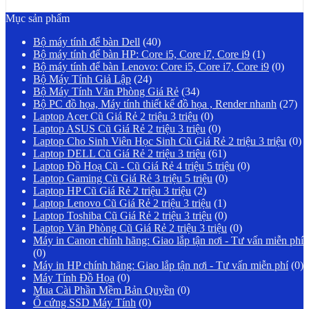
Mục sản phẩm
Bộ máy tính để bàn Dell
(40)
Bộ máy tính để bàn HP: Core i5, Core i7, Core i9
(1)
Bộ máy tính để bàn Lenovo: Core i5, Core i7, Core i9
(0)
Bộ Máy Tính Giả Lập
(24)
Bộ Máy Tính Văn Phòng Giá Rẻ
(34)
Bộ PC đồ họa, Máy tính thiết kế đồ họa , Render nhanh
(27)
Laptop Acer Cũ Giá Rẻ 2 triệu 3 triệu
(0)
Laptop ASUS Cũ Giá Rẻ 2 triệu 3 triệu
(0)
Laptop Cho Sinh Viên Học Sinh Cũ Giá Rẻ 2 triệu 3 triệu
(0)
Laptop DELL Cũ Giá Rẻ 2 triệu 3 triệu
(61)
Laptop Đồ Hoạ Cũ - Cũ Giá Rẻ 4 triệu 5 triệu
(0)
Laptop Gaming Cũ Giá Rẻ 3 triệu 5 triệu
(0)
Laptop HP Cũ Giá Rẻ 2 triệu 3 triệu
(2)
Laptop Lenovo Cũ Giá Rẻ 2 triệu 3 triệu
(1)
Laptop Toshiba Cũ Giá Rẻ 2 triệu 3 triệu
(0)
Laptop Văn Phòng Cũ Giá Rẻ 2 triệu 3 triệu
(0)
Máy in Canon chính hãng: Giao lắp tận nơi - Tư vấn miễn phí
(0)
Máy in HP chính hãng: Giao lắp tận nơi - Tư vấn miễn phí
(0)
Máy Tính Đồ Họa
(0)
Mua Cài Phần Mềm Bản Quyền
(0)
Ổ cứng SSD Máy Tính
(0)