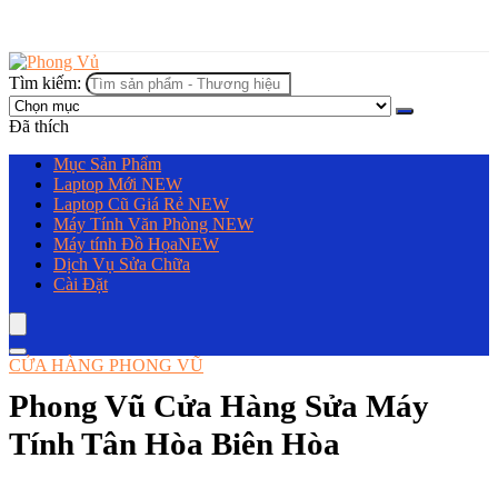
Tìm kiếm:
Đã thích
Mục Sản Phẩm
Laptop Mới
NEW
Laptop Cũ Giá Rẻ
NEW
Máy Tính Văn Phòng
NEW
Máy tính Đồ Họa
NEW
Dịch Vụ Sửa Chữa
Cài Đặt
CỬA HÀNG PHONG VŨ
Phong Vũ Cửa Hàng Sửa Máy
Tính Tân Hòa Biên Hòa