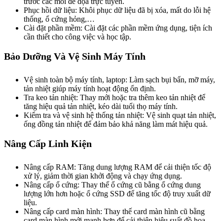
trước các mối đe dọa trực tuyến.
Phục hồi dữ liệu: Khôi phục dữ liệu đã bị xóa, mất do lỗi hệ
thống, ổ cứng hỏng,…
Cài đặt phần mềm: Cài đặt các phần mềm ứng dụng, tiện ích
cần thiết cho công việc và học tập.
Bảo Dưỡng Và Vệ Sinh Máy Tính
Vệ sinh toàn bộ máy tính, laptop: Làm sạch bụi bẩn, mỡ máy,
tản nhiệt giúp máy tính hoạt động ổn định.
Tra keo tản nhiệt: Thay mới hoặc tra thêm keo tản nhiệt để
tăng hiệu quả tản nhiệt, kéo dài tuổi thọ máy tính.
Kiểm tra và vệ sinh hệ thống tản nhiệt: Vệ sinh quạt tản nhiệt,
ống đồng tản nhiệt để đảm bảo khả năng làm mát hiệu quả.
Nâng Cấp Linh Kiện
Nâng cấp RAM: Tăng dung lượng RAM để cải thiện tốc độ
xử lý, giảm thời gian khởi động và chạy ứng dụng.
Nâng cấp ổ cứng: Thay thế ổ cứng cũ bằng ổ cứng dung
lượng lớn hơn hoặc ổ cứng SSD để tăng tốc độ truy xuất dữ
liệu.
Nâng cấp card màn hình: Thay thế card màn hình cũ bằng
card màn hình mới mạnh hơn để cải thiện hiệu suất đồ họa,