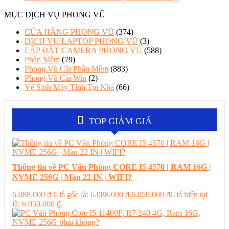
MỤC DỊCH VỤ PHONG VŨ
CỬA HÀNG PHONG VŨ
(374)
DỊCH VỤ LAPTOP PHONG VŨ
(3)
LẮP ĐẶT CAMERA PHONG VỦ
(588)
Phần Mềm
(79)
Phong Vủ Cài Phần Mềm
(883)
Phong Vũ Cài Win
(2)
Vệ Sinh Máy Tính Tại Nhà
(66)
TOP GIẢM GIÁ
Thông tin về PC Văn Phòng CORE I5 4570 | RAM 16G |
NVME 256G | Màn 22 IN | WIFI?
6.088.000
₫
Giá gốc là: 6.088.000 ₫.
6.050.000
₫
Giá hiện tại
là: 6.050.000 ₫.