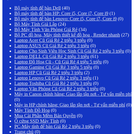
Bộ máy tính để bàn Dell
(40)
Bộ máy tính để bàn HP: Core i5, Core i7, Core i9
(1)
Bộ máy tính để bàn Lenovo: Core i5, Core i7, Core i9
(0)
Bộ Máy Tính Giả Lập
(24)
Bộ Máy Tính Văn Phòng Giá Rẻ
(34)
Bộ PC đồ họa, Máy tính thiết kế đồ họa , Render nhanh
(27)
Laptop Acer Cũ Giá Rẻ 2 triệu 3 triệu
(0)
Laptop ASUS Cũ Giá Rẻ 2 triệu 3 triệu
(0)
Laptop Cho Sinh Viên Học Sinh Cũ Giá Rẻ 2 triệu 3 triệu
(0)
Laptop DELL Cũ Giá Rẻ 2 triệu 3 triệu
(61)
Laptop Đồ Hoạ Cũ - Cũ Giá Rẻ 4 triệu 5 triệu
(0)
Laptop Gaming Cũ Giá Rẻ 3 triệu 5 triệu
(0)
Laptop HP Cũ Giá Rẻ 2 triệu 3 triệu
(2)
Laptop Lenovo Cũ Giá Rẻ 2 triệu 3 triệu
(1)
Laptop Toshiba Cũ Giá Rẻ 2 triệu 3 triệu
(0)
Laptop Văn Phòng Cũ Giá Rẻ 2 triệu 3 triệu
(0)
Máy in Canon chính hãng: Giao lắp tận nơi - Tư vấn miễn phí
(0)
Máy in HP chính hãng: Giao lắp tận nơi - Tư vấn miễn phí
(0)
Máy Tính Đồ Họa
(0)
Mua Cài Phần Mềm Bản Quyền
(0)
Ổ cứng SSD Máy Tính
(0)
PC-Máy tính để bàn Giá Rẻ 2 triệu 3 triệu
(0)
Trang chủ
(0)