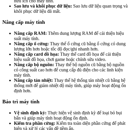
hữu ích cho máy tính.
Sao lưu và khôi phục dữ liệu:
Sao lưu dữ liệu quan trọng và
khôi phục dữ liệu đã mất.
Nâng cấp máy tính
Nâng cấp RAM:
Thêm dung lượng RAM để cải thiện hiệu
suất máy tính.
Nâng cấp ổ cứng:
Thay thế ổ cứng cũ bằng ổ cứng có dung
lượng lớn hơn hoặc tốc độ đọc/ghi nhanh hơn.
Nâng cấp card đồ họa:
Thay thế card đồ họa để cải thiện
hiệu suất đồ họa, chơi game hoặc chỉnh sửa video.
Nâng cấp bộ nguồn:
Thay thế bộ nguồn cũ bằng bộ nguồn
có công suất cao hơn để cung cấp đủ điện cho các linh kiện
máy tính.
Nâng cấp tản nhiệt:
Thay thế hệ thống tản nhiệt cũ bằng hệ
thống mới để giảm nhiệt độ máy tính, giúp máy hoạt động ổn
định hơn.
Bảo trì máy tính
Vệ sinh định kỳ:
Thực hiện vệ sinh định kỳ để loại bỏ bụi
bẩn và giúp máy tính hoạt động ổn định.
Kiểm tra phần cứng:
Kiểm tra toàn diện phần cứng để phát
hiện và xử lý các vấn đề tiềm ẩn.