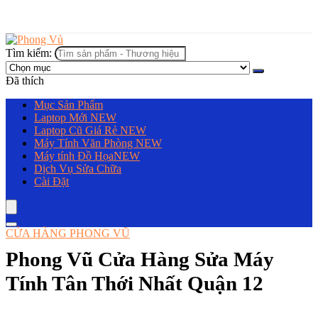
Tìm kiếm:
Đã thích
Mục Sản Phẩm
Laptop Mới
NEW
Laptop Cũ Giá Rẻ
NEW
Máy Tính Văn Phòng
NEW
Máy tính Đồ Họa
NEW
Dịch Vụ Sửa Chữa
Cài Đặt
CỬA HÀNG PHONG VŨ
Phong Vũ Cửa Hàng Sửa Máy
Tính Tân Thới Nhất Quận 12