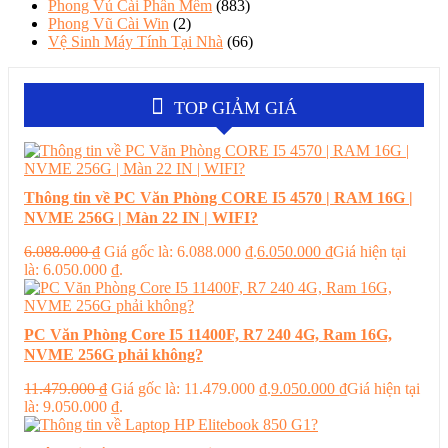
Phong Vủ Cài Phần Mềm
(883)
Phong Vũ Cài Win
(2)
Vệ Sinh Máy Tính Tại Nhà
(66)
TOP GIẢM GIÁ
Thông tin về PC Văn Phòng CORE I5 4570 | RAM 16G |
NVME 256G | Màn 22 IN | WIFI?
6.088.000
₫
Giá gốc là: 6.088.000 ₫.
6.050.000
₫
Giá hiện tại
là: 6.050.000 ₫.
PC Văn Phòng Core I5 11400F, R7 240 4G, Ram 16G,
NVME 256G phải không?
11.479.000
₫
Giá gốc là: 11.479.000 ₫.
9.050.000
₫
Giá hiện tại
là: 9.050.000 ₫.