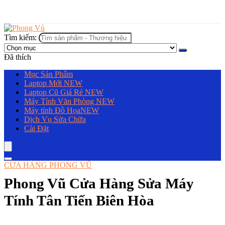
Tìm kiếm:
Đã thích
Mục Sản Phẩm
Laptop Mới
NEW
Laptop Cũ Giá Rẻ
NEW
Máy Tính Văn Phòng
NEW
Máy tính Đồ Họa
NEW
Dịch Vụ Sửa Chữa
Cài Đặt
CỬA HÀNG PHONG VŨ
Phong Vũ Cửa Hàng Sửa Máy
Tính Tân Tiến Biên Hòa