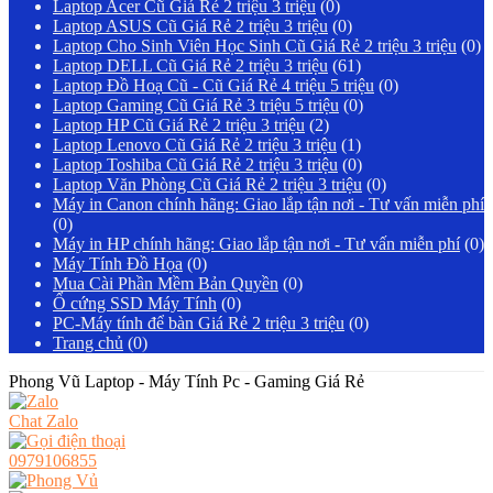
Laptop Acer Cũ Giá Rẻ 2 triệu 3 triệu
(0)
Laptop ASUS Cũ Giá Rẻ 2 triệu 3 triệu
(0)
Laptop Cho Sinh Viên Học Sinh Cũ Giá Rẻ 2 triệu 3 triệu
(0)
Laptop DELL Cũ Giá Rẻ 2 triệu 3 triệu
(61)
Laptop Đồ Hoạ Cũ - Cũ Giá Rẻ 4 triệu 5 triệu
(0)
Laptop Gaming Cũ Giá Rẻ 3 triệu 5 triệu
(0)
Laptop HP Cũ Giá Rẻ 2 triệu 3 triệu
(2)
Laptop Lenovo Cũ Giá Rẻ 2 triệu 3 triệu
(1)
Laptop Toshiba Cũ Giá Rẻ 2 triệu 3 triệu
(0)
Laptop Văn Phòng Cũ Giá Rẻ 2 triệu 3 triệu
(0)
Máy in Canon chính hãng: Giao lắp tận nơi - Tư vấn miễn phí
(0)
Máy in HP chính hãng: Giao lắp tận nơi - Tư vấn miễn phí
(0)
Máy Tính Đồ Họa
(0)
Mua Cài Phần Mềm Bản Quyền
(0)
Ổ cứng SSD Máy Tính
(0)
PC-Máy tính để bàn Giá Rẻ 2 triệu 3 triệu
(0)
Trang chủ
(0)
Phong Vũ Laptop - Máy Tính Pc - Gaming Giá Rẻ
Chat Zalo
0979106855