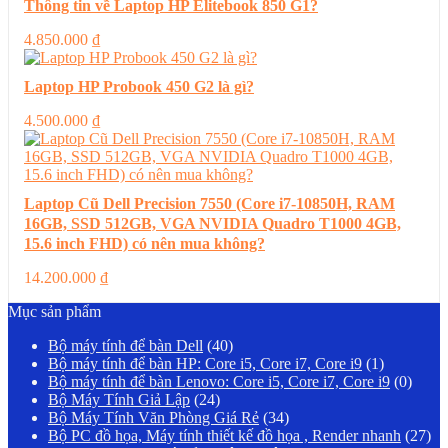
Thông tin về Laptop HP Elitebook 850 G1?
4.850.000
₫
Laptop HP Probook 450 G2 là gì?
4.500.000
₫
Laptop Cũ Dell Precision 7550 (Core i7-10850H, RAM
16GB, SSD 512GB, VGA NVIDIA Quadro T1000 4GB,
15.6 inch FHD) có nên mua không?
14.200.000
₫
Mục sản phẩm
Bộ máy tính để bàn Dell
(40)
Bộ máy tính để bàn HP: Core i5, Core i7, Core i9
(1)
Bộ máy tính để bàn Lenovo: Core i5, Core i7, Core i9
(0)
Bộ Máy Tính Giả Lập
(24)
Bộ Máy Tính Văn Phòng Giá Rẻ
(34)
Bộ PC đồ họa, Máy tính thiết kế đồ họa , Render nhanh
(27)