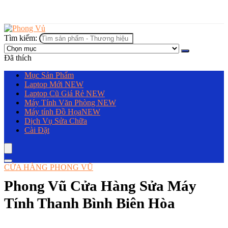
Tìm kiếm:
Đã thích
Mục Sản Phẩm
Laptop Mới
NEW
Laptop Cũ Giá Rẻ
NEW
Máy Tính Văn Phòng
NEW
Máy tính Đồ Họa
NEW
Dịch Vụ Sửa Chữa
Cài Đặt
CỬA HÀNG PHONG VŨ
Phong Vũ Cửa Hàng Sửa Máy
Tính Thanh Bình Biên Hòa