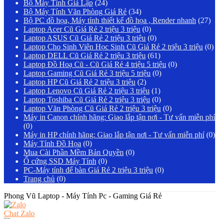
Bộ Máy Tính Giả Lập
(24)
Bộ Máy Tính Văn Phòng Giá Rẻ
(34)
Bộ PC đồ họa, Máy tính thiết kế đồ họa , Render nhanh
(27)
Laptop Acer Cũ Giá Rẻ 2 triệu 3 triệu
(0)
Laptop ASUS Cũ Giá Rẻ 2 triệu 3 triệu
(0)
Laptop Cho Sinh Viên Học Sinh Cũ Giá Rẻ 2 triệu 3 triệu
(0)
Laptop DELL Cũ Giá Rẻ 2 triệu 3 triệu
(61)
Laptop Đồ Hoạ Cũ - Cũ Giá Rẻ 4 triệu 5 triệu
(0)
Laptop Gaming Cũ Giá Rẻ 3 triệu 5 triệu
(0)
Laptop HP Cũ Giá Rẻ 2 triệu 3 triệu
(2)
Laptop Lenovo Cũ Giá Rẻ 2 triệu 3 triệu
(1)
Laptop Toshiba Cũ Giá Rẻ 2 triệu 3 triệu
(0)
Laptop Văn Phòng Cũ Giá Rẻ 2 triệu 3 triệu
(0)
Máy in Canon chính hãng: Giao lắp tận nơi - Tư vấn miễn phí
(0)
Máy in HP chính hãng: Giao lắp tận nơi - Tư vấn miễn phí
(0)
Máy Tính Đồ Họa
(0)
Mua Cài Phần Mềm Bản Quyền
(0)
Ổ cứng SSD Máy Tính
(0)
PC-Máy tính để bàn Giá Rẻ 2 triệu 3 triệu
(0)
Trang chủ
(0)
Phong Vũ Laptop - Máy Tính Pc - Gaming Giá Rẻ
Chat Zalo