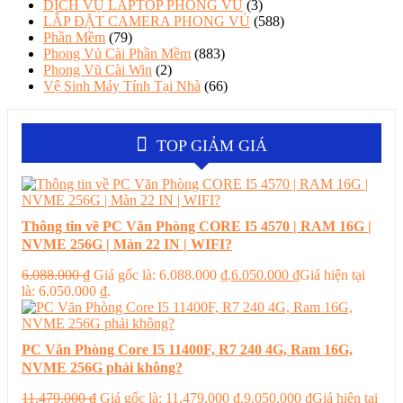
DỊCH VỤ LAPTOP PHONG VŨ
(3)
LẮP ĐẶT CAMERA PHONG VỦ
(588)
Phần Mềm
(79)
Phong Vủ Cài Phần Mềm
(883)
Phong Vũ Cài Win
(2)
Vệ Sinh Máy Tính Tại Nhà
(66)
TOP GIẢM GIÁ
Thông tin về PC Văn Phòng CORE I5 4570 | RAM 16G |
NVME 256G | Màn 22 IN | WIFI?
6.088.000
₫
Giá gốc là: 6.088.000 ₫.
6.050.000
₫
Giá hiện tại
là: 6.050.000 ₫.
PC Văn Phòng Core I5 11400F, R7 240 4G, Ram 16G,
NVME 256G phải không?
11.479.000
₫
Giá gốc là: 11.479.000 ₫.
9.050.000
₫
Giá hiện tại