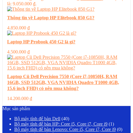
là: 9.050.000 ₫.
Thông tin về Laptop HP Elitebook 850 G1?
4.850.000
₫
Laptop HP Probook 450 G2 là gì?
4.500.000
₫
Laptop Cũ Dell Precision 7550 (Core i7-10850H, RAM
16GB, SSD 512GB, VGA NVIDIA Quadro T1000 4GB,
15.6 inch FHD) có nên mua không?
14.200.000
₫
Mục sản phẩm
Bộ máy tính để bàn Dell
(40)
Bộ máy tính để bàn HP: Core i5, Core i7, Core i9
(1)
Bộ máy tính để bàn Lenovo: Core i5, Core i7, Core i9
(0)