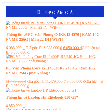
TOP GIẢM GIÁ
Thông tin về PC Văn Phòng CORE I5 4570 | RAM 16G |
NVME 256G | Màn 22 IN | WIFI?
6.088.000
₫
Giá gốc là: 6.088.000 ₫.
6.050.000
₫
Giá hiện tại
là: 6.050.000 ₫.
PC Văn Phòng Core I5 11400F, R7 240 4G, Ram 16G,
NVME 256G phải không?
11.479.000
₫
Giá gốc là: 11.479.000 ₫.
9.050.000
₫
Giá hiện tại
là: 9.050.000 ₫.
Thông tin về Laptop HP Elitebook 850 G1?
4.850.000
₫