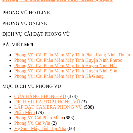
PHONG VŨ HOTLINE
PHONG VŨ ONLINE
DỊCH VỤ CÀI ĐẶT PHONG VŨ
BÀI VIẾT MỚI
Phong Vũ: Cài Phần Mềm Máy Tính Phan Rang Ninh Thuận
Phong Vũ: Cài Phần Mềm Máy Tính Huyện Ninh Phước
Phong Vũ: Cài Phần Mềm Máy Tính Huyện Ninh Hải
Phong Vũ: Cài Phần Mềm Máy Tính Huyện Ninh Sơn
Phong Vũ: Cài Phần Mềm Máy Tính Hà Giang
MỤC DỊCH VỤ PHONG VŨ
CỬA HÀNG PHONG VŨ
(374)
DỊCH VỤ LAPTOP PHONG VŨ
(3)
LẮP ĐẶT CAMERA PHONG VỦ
(588)
Phần Mềm
(79)
Phong Vủ Cài Phần Mềm
(883)
Phong Vũ Cài Win
(2)
Vệ Sinh Máy Tính Tại Nhà
(66)