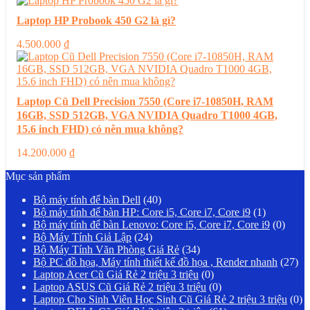
Laptop HP Probook 450 G2 là gì?
4.500.000
₫
Laptop Cũ Dell Precision 7550 (Core i7-10850H, RAM
16GB, SSD 512GB, VGA NVIDIA Quadro T1000 4GB,
15.6 inch FHD) có nên mua không?
14.200.000
₫
Mục sản phẩm
Bộ máy tính để bàn Dell
(40)
Bộ máy tính để bàn HP: Core i5, Core i7, Core i9
(1)
Bộ máy tính để bàn Lenovo: Core i5, Core i7, Core i9
(0)
Bộ Máy Tính Giả Lập
(24)
Bộ Máy Tính Văn Phòng Giá Rẻ
(34)
Bộ PC đồ họa, Máy tính thiết kế đồ họa , Render nhanh
(27)
Laptop Acer Cũ Giá Rẻ 2 triệu 3 triệu
(0)
Laptop ASUS Cũ Giá Rẻ 2 triệu 3 triệu
(0)
Laptop Cho Sinh Viên Học Sinh Cũ Giá Rẻ 2 triệu 3 triệu
(0)