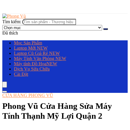
Tìm kiếm:
Đã thích
Mục Sản Phẩm
Laptop Mới
NEW
Laptop Cũ Giá Rẻ
NEW
Máy Tính Văn Phòng
NEW
Máy tính Đồ Họa
NEW
Dịch Vụ Sửa Chữa
Cài Đặt
CỬA HÀNG PHONG VŨ
Phong Vũ Cửa Hàng Sửa Máy
Tính Thạnh Mỹ Lợi Quận 2