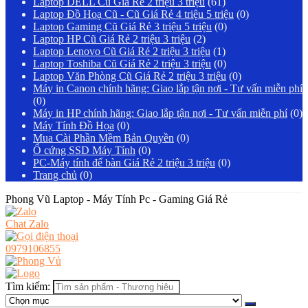
Laptop DELL Cũ Giá Rẻ 2 triệu 3 triệu
(61)
Laptop Đồ Hoạ Cũ - Cũ Giá Rẻ 4 triệu 5 triệu
(0)
Laptop Gaming Cũ Giá Rẻ 3 triệu 5 triệu
(0)
Laptop HP Cũ Giá Rẻ 2 triệu 3 triệu
(2)
Laptop Lenovo Cũ Giá Rẻ 2 triệu 3 triệu
(1)
Laptop Toshiba Cũ Giá Rẻ 2 triệu 3 triệu
(0)
Laptop Văn Phòng Cũ Giá Rẻ 2 triệu 3 triệu
(0)
Máy in Canon chính hãng: Giao lắp tận nơi - Tư vấn miễn phí
(0)
Máy in HP chính hãng: Giao lắp tận nơi - Tư vấn miễn phí
(0)
Máy Tính Đồ Họa
(0)
Mua Cài Phần Mềm Bản Quyền
(0)
Ổ cứng SSD Máy Tính
(0)
PC-Máy tính để bàn Giá Rẻ 2 triệu 3 triệu
(0)
Trang chủ
(0)
Phong Vũ Laptop - Máy Tính Pc - Gaming Giá Rẻ
Chat Zalo
0979106855
Tìm kiếm: