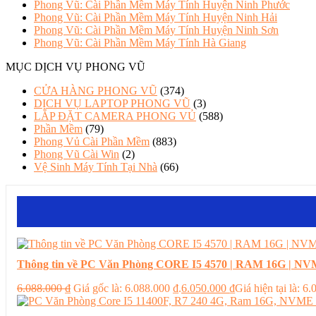
Phong Vũ: Cài Phần Mềm Máy Tính Huyện Ninh Phước
Phong Vũ: Cài Phần Mềm Máy Tính Huyện Ninh Hải
Phong Vũ: Cài Phần Mềm Máy Tính Huyện Ninh Sơn
Phong Vũ: Cài Phần Mềm Máy Tính Hà Giang
MỤC DỊCH VỤ PHONG VŨ
CỬA HÀNG PHONG VŨ
(374)
DỊCH VỤ LAPTOP PHONG VŨ
(3)
LẮP ĐẶT CAMERA PHONG VỦ
(588)
Phần Mềm
(79)
Phong Vủ Cài Phần Mềm
(883)
Phong Vũ Cài Win
(2)
Vệ Sinh Máy Tính Tại Nhà
(66)
Thông tin về PC Văn Phòng CORE I5 4570 | RAM 16G | NVM
6.088.000
₫
Giá gốc là: 6.088.000 ₫.
6.050.000
₫
Giá hiện tại là: 6