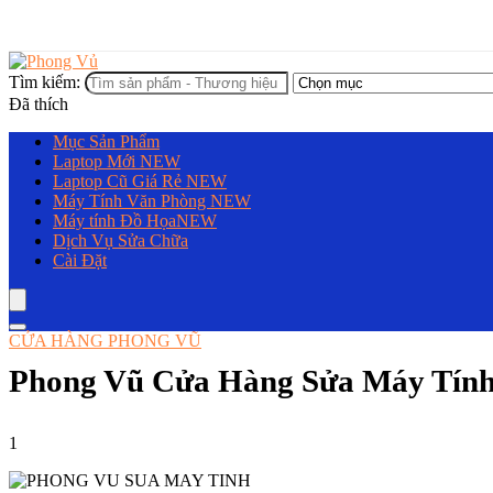
Tìm kiếm:
Đã thích
Mục Sản Phẩm
Laptop Mới
NEW
Laptop Cũ Giá Rẻ
NEW
Máy Tính Văn Phòng
NEW
Máy tính Đồ Họa
NEW
Dịch Vụ Sửa Chữa
Cài Đặt
CỬA HÀNG PHONG VŨ
Phong Vũ Cửa Hàng Sửa Máy Tính
1