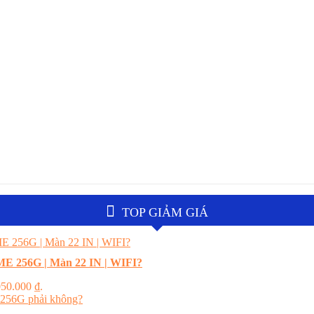
TOP GIẢM GIÁ
E 256G | Màn 22 IN | WIFI?
.050.000 ₫.