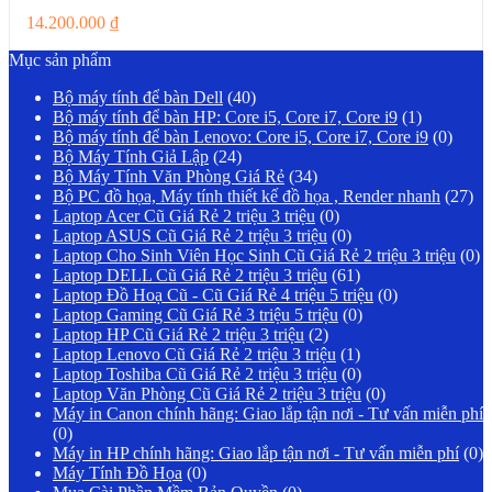
14.200.000
₫
Mục sản phẩm
Bộ máy tính để bàn Dell
(40)
Bộ máy tính để bàn HP: Core i5, Core i7, Core i9
(1)
Bộ máy tính để bàn Lenovo: Core i5, Core i7, Core i9
(0)
Bộ Máy Tính Giả Lập
(24)
Bộ Máy Tính Văn Phòng Giá Rẻ
(34)
Bộ PC đồ họa, Máy tính thiết kế đồ họa , Render nhanh
(27)
Laptop Acer Cũ Giá Rẻ 2 triệu 3 triệu
(0)
Laptop ASUS Cũ Giá Rẻ 2 triệu 3 triệu
(0)
Laptop Cho Sinh Viên Học Sinh Cũ Giá Rẻ 2 triệu 3 triệu
(0)
Laptop DELL Cũ Giá Rẻ 2 triệu 3 triệu
(61)
Laptop Đồ Hoạ Cũ - Cũ Giá Rẻ 4 triệu 5 triệu
(0)
Laptop Gaming Cũ Giá Rẻ 3 triệu 5 triệu
(0)
Laptop HP Cũ Giá Rẻ 2 triệu 3 triệu
(2)
Laptop Lenovo Cũ Giá Rẻ 2 triệu 3 triệu
(1)
Laptop Toshiba Cũ Giá Rẻ 2 triệu 3 triệu
(0)
Laptop Văn Phòng Cũ Giá Rẻ 2 triệu 3 triệu
(0)
Máy in Canon chính hãng: Giao lắp tận nơi - Tư vấn miễn phí
(0)
Máy in HP chính hãng: Giao lắp tận nơi - Tư vấn miễn phí
(0)
Máy Tính Đồ Họa
(0)