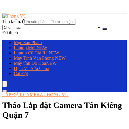
Tìm kiếm:
Đã thích
Mục Sản Phẩm
Laptop Mới
NEW
Laptop Cũ Giá Rẻ
NEW
Máy Tính Văn Phòng
NEW
Máy tính Đồ Họa
NEW
Dịch Vụ Sửa Chữa
Cài Đặt
LẮP ĐẶT CAMERA PHONG VỦ
Tháo Lắp đặt Camera Tân Kiểng
Quận 7