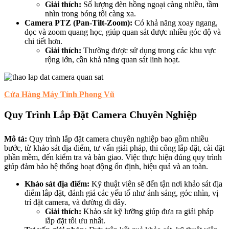
Giải thích:
Số lượng đèn hồng ngoại càng nhiều, tầm
nhìn trong bóng tối càng xa.
Camera PTZ (Pan-Tilt-Zoom):
Có khả năng xoay ngang,
dọc và zoom quang học, giúp quan sát được nhiều góc độ và
chi tiết hơn.
Giải thích:
Thường được sử dụng trong các khu vực
rộng lớn, cần khả năng quan sát linh hoạt.
Cửa Hàng Máy Tính Phong Vũ
Quy Trình Lắp Đặt Camera Chuyên Nghiệp
Mô tả:
Quy trình lắp đặt camera chuyên nghiệp bao gồm nhiều
bước, từ khảo sát địa điểm, tư vấn giải pháp, thi công lắp đặt, cài đặt
phần mềm, đến kiểm tra và bàn giao. Việc thực hiện đúng quy trình
giúp đảm bảo hệ thống hoạt động ổn định, hiệu quả và an toàn.
Khảo sát địa điểm:
Kỹ thuật viên sẽ đến tận nơi khảo sát địa
điểm lắp đặt, đánh giá các yếu tố như ánh sáng, góc nhìn, vị
trí đặt camera, và đường đi dây.
Giải thích:
Khảo sát kỹ lưỡng giúp đưa ra giải pháp
lắp đặt tối ưu nhất.