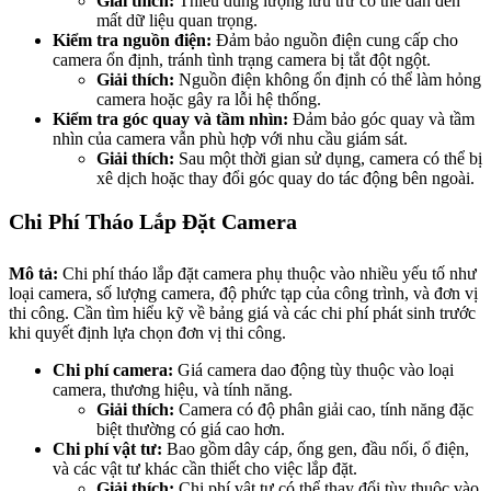
Giải thích:
Thiếu dung lượng lưu trữ có thể dẫn đến
mất dữ liệu quan trọng.
Kiểm tra nguồn điện:
Đảm bảo nguồn điện cung cấp cho
camera ổn định, tránh tình trạng camera bị tắt đột ngột.
Giải thích:
Nguồn điện không ổn định có thể làm hỏng
camera hoặc gây ra lỗi hệ thống.
Kiểm tra góc quay và tầm nhìn:
Đảm bảo góc quay và tầm
nhìn của camera vẫn phù hợp với nhu cầu giám sát.
Giải thích:
Sau một thời gian sử dụng, camera có thể bị
xê dịch hoặc thay đổi góc quay do tác động bên ngoài.
Chi Phí Tháo Lắp Đặt Camera
Mô tả:
Chi phí tháo lắp đặt camera phụ thuộc vào nhiều yếu tố như
loại camera, số lượng camera, độ phức tạp của công trình, và đơn vị
thi công. Cần tìm hiểu kỹ về bảng giá và các chi phí phát sinh trước
khi quyết định lựa chọn đơn vị thi công.
Chi phí camera:
Giá camera dao động tùy thuộc vào loại
camera, thương hiệu, và tính năng.
Giải thích:
Camera có độ phân giải cao, tính năng đặc
biệt thường có giá cao hơn.
Chi phí vật tư:
Bao gồm dây cáp, ống gen, đầu nối, ổ điện,
và các vật tư khác cần thiết cho việc lắp đặt.
Giải thích:
Chi phí vật tư có thể thay đổi tùy thuộc vào