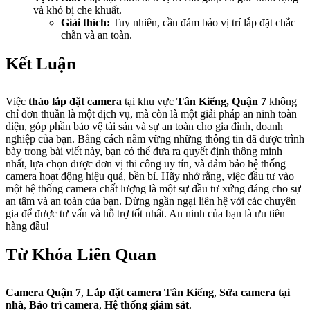
và khó bị che khuất.
Giải thích:
Tuy nhiên, cần đảm bảo vị trí lắp đặt chắc
chắn và an toàn.
Kết Luận
Việc
tháo lắp đặt camera
tại khu vực
Tân Kiểng, Quận 7
không
chỉ đơn thuần là một dịch vụ, mà còn là một giải pháp an ninh toàn
diện, góp phần bảo vệ tài sản và sự an toàn cho gia đình, doanh
nghiệp của bạn. Bằng cách nắm vững những thông tin đã được trình
bày trong bài viết này, bạn có thể đưa ra quyết định thông minh
nhất, lựa chọn được đơn vị thi công uy tín, và đảm bảo hệ thống
camera hoạt động hiệu quả, bền bỉ. Hãy nhớ rằng, việc đầu tư vào
một hệ thống camera chất lượng là một sự đầu tư xứng đáng cho sự
an tâm và an toàn của bạn. Đừng ngần ngại liên hệ với các chuyên
gia để được tư vấn và hỗ trợ tốt nhất. An ninh của bạn là ưu tiên
hàng đầu!
Từ Khóa Liên Quan
Camera Quận 7
,
Lắp đặt camera Tân Kiểng
,
Sửa camera tại
nhà
,
Bảo trì camera
,
Hệ thống giám sát
.