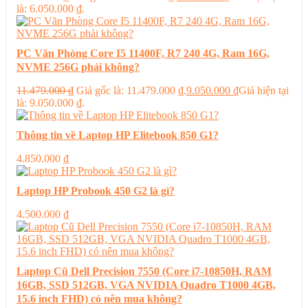
là: 6.050.000 ₫.
PC Văn Phòng Core I5 11400F, R7 240 4G, Ram 16G,
NVME 256G phải không?
11.479.000
₫
Giá gốc là: 11.479.000 ₫.
9.050.000
₫
Giá hiện tại
là: 9.050.000 ₫.
Thông tin về Laptop HP Elitebook 850 G1?
4.850.000
₫
Laptop HP Probook 450 G2 là gì?
4.500.000
₫
Laptop Cũ Dell Precision 7550 (Core i7-10850H, RAM
16GB, SSD 512GB, VGA NVIDIA Quadro T1000 4GB,
15.6 inch FHD) có nên mua không?