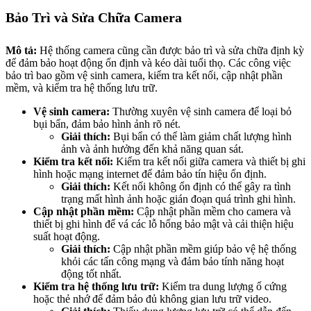
Bảo Trì và Sửa Chữa Camera
Mô tả:
Hệ thống camera cũng cần được bảo trì và sửa chữa định kỳ
để đảm bảo hoạt động ổn định và kéo dài tuổi thọ. Các công việc
bảo trì bao gồm vệ sinh camera, kiểm tra kết nối, cập nhật phần
mềm, và kiểm tra hệ thống lưu trữ.
Vệ sinh camera:
Thường xuyên vệ sinh camera để loại bỏ
bụi bẩn, đảm bảo hình ảnh rõ nét.
Giải thích:
Bụi bẩn có thể làm giảm chất lượng hình
ảnh và ảnh hưởng đến khả năng quan sát.
Kiểm tra kết nối:
Kiểm tra kết nối giữa camera và thiết bị ghi
hình hoặc mạng internet để đảm bảo tín hiệu ổn định.
Giải thích:
Kết nối không ổn định có thể gây ra tình
trạng mất hình ảnh hoặc gián đoạn quá trình ghi hình.
Cập nhật phần mềm:
Cập nhật phần mềm cho camera và
thiết bị ghi hình để vá các lỗ hổng bảo mật và cải thiện hiệu
suất hoạt động.
Giải thích:
Cập nhật phần mềm giúp bảo vệ hệ thống
khỏi các tấn công mạng và đảm bảo tính năng hoạt
động tốt nhất.
Kiểm tra hệ thống lưu trữ:
Kiểm tra dung lượng ổ cứng
hoặc thẻ nhớ để đảm bảo đủ không gian lưu trữ video.