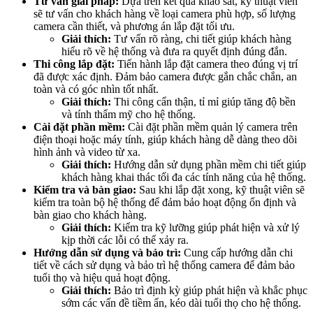
Tư vấn giải pháp:
Dựa trên kết quả khảo sát, kỹ thuật viên
sẽ tư vấn cho khách hàng về loại camera phù hợp, số lượng
camera cần thiết, và phương án lắp đặt tối ưu.
Giải thích:
Tư vấn rõ ràng, chi tiết giúp khách hàng
hiểu rõ về hệ thống và đưa ra quyết định đúng đắn.
Thi công lắp đặt:
Tiến hành lắp đặt camera theo đúng vị trí
đã được xác định. Đảm bảo camera được gắn chắc chắn, an
toàn và có góc nhìn tốt nhất.
Giải thích:
Thi công cẩn thận, tỉ mỉ giúp tăng độ bền
và tính thẩm mỹ cho hệ thống.
Cài đặt phần mềm:
Cài đặt phần mềm quản lý camera trên
điện thoại hoặc máy tính, giúp khách hàng dễ dàng theo dõi
hình ảnh và video từ xa.
Giải thích:
Hướng dẫn sử dụng phần mềm chi tiết giúp
khách hàng khai thác tối đa các tính năng của hệ thống.
Kiểm tra và bàn giao:
Sau khi lắp đặt xong, kỹ thuật viên sẽ
kiểm tra toàn bộ hệ thống để đảm bảo hoạt động ổn định và
bàn giao cho khách hàng.
Giải thích:
Kiểm tra kỹ lưỡng giúp phát hiện và xử lý
kịp thời các lỗi có thể xảy ra.
Hướng dẫn sử dụng và bảo trì:
Cung cấp hướng dẫn chi
tiết về cách sử dụng và bảo trì hệ thống camera để đảm bảo
tuổi thọ và hiệu quả hoạt động.
Giải thích:
Bảo trì định kỳ giúp phát hiện và khắc phục
sớm các vấn đề tiềm ẩn, kéo dài tuổi thọ cho hệ thống.