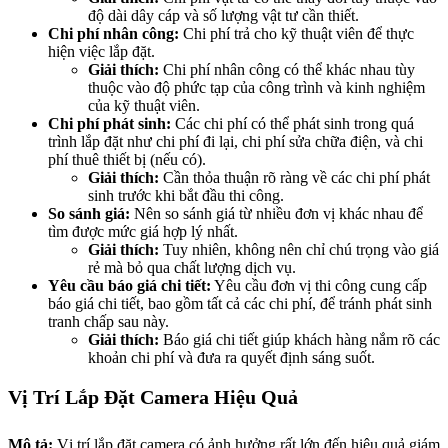
độ dài dây cáp và số lượng vật tư cần thiết.
Chi phí nhân công:
Chi phí trả cho kỹ thuật viên để thực
hiện việc lắp đặt.
Giải thích:
Chi phí nhân công có thể khác nhau tùy
thuộc vào độ phức tạp của công trình và kinh nghiệm
của kỹ thuật viên.
Chi phí phát sinh:
Các chi phí có thể phát sinh trong quá
trình lắp đặt như chi phí đi lại, chi phí sửa chữa điện, và chi
phí thuê thiết bị (nếu có).
Giải thích:
Cần thỏa thuận rõ ràng về các chi phí phát
sinh trước khi bắt đầu thi công.
So sánh giá:
Nên so sánh giá từ nhiều đơn vị khác nhau để
tìm được mức giá hợp lý nhất.
Giải thích:
Tuy nhiên, không nên chỉ chú trọng vào giá
rẻ mà bỏ qua chất lượng dịch vụ.
Yêu cầu báo giá chi tiết:
Yêu cầu đơn vị thi công cung cấp
báo giá chi tiết, bao gồm tất cả các chi phí, để tránh phát sinh
tranh chấp sau này.
Giải thích:
Báo giá chi tiết giúp khách hàng nắm rõ các
khoản chi phí và đưa ra quyết định sáng suốt.
Vị Trí Lắp Đặt Camera Hiệu Quả
Mô tả:
Vị trí lắp đặt camera có ảnh hưởng rất lớn đến hiệu quả giám