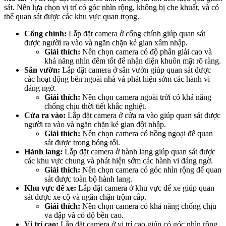
sát. Nên lựa chọn vị trí có góc nhìn rộng, không bị che khuất, và có
thể quan sát được các khu vực quan trọng.
Cổng chính:
Lắp đặt camera ở cổng chính giúp quan sát
được người ra vào và ngăn chặn kẻ gian xâm nhập.
Giải thích:
Nên chọn camera có độ phân giải cao và
khả năng nhìn đêm tốt để nhận diện khuôn mặt rõ ràng.
Sân vườn:
Lắp đặt camera ở sân vườn giúp quan sát được
các hoạt động bên ngoài nhà và phát hiện sớm các hành vi
đáng ngờ.
Giải thích:
Nên chọn camera ngoài trời có khả năng
chống chịu thời tiết khắc nghiệt.
Cửa ra vào:
Lắp đặt camera ở cửa ra vào giúp quan sát được
người ra vào và ngăn chặn kẻ gian đột nhập.
Giải thích:
Nên chọn camera có hồng ngoại để quan
sát được trong bóng tối.
Hành lang:
Lắp đặt camera ở hành lang giúp quan sát được
các khu vực chung và phát hiện sớm các hành vi đáng ngờ.
Giải thích:
Nên chọn camera có góc nhìn rộng để quan
sát được toàn bộ hành lang.
Khu vực để xe:
Lắp đặt camera ở khu vực để xe giúp quan
sát được xe cộ và ngăn chặn trộm cắp.
Giải thích:
Nên chọn camera có khả năng chống chịu
va đập và có độ bền cao.
Vị trí cao:
Lắp đặt camera ở vị trí cao giúp có góc nhìn rộng