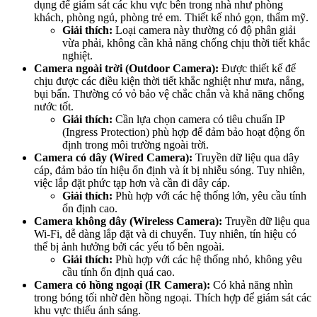
dụng để giám sát các khu vực bên trong nhà như phòng
khách, phòng ngủ, phòng trẻ em. Thiết kế nhỏ gọn, thẩm mỹ.
Giải thích:
Loại camera này thường có độ phân giải
vừa phải, không cần khả năng chống chịu thời tiết khắc
nghiệt.
Camera ngoài trời (Outdoor Camera):
Được thiết kế để
chịu được các điều kiện thời tiết khắc nghiệt như mưa, nắng,
bụi bẩn. Thường có vỏ bảo vệ chắc chắn và khả năng chống
nước tốt.
Giải thích:
Cần lựa chọn camera có tiêu chuẩn IP
(Ingress Protection) phù hợp để đảm bảo hoạt động ổn
định trong môi trường ngoài trời.
Camera có dây (Wired Camera):
Truyền dữ liệu qua dây
cáp, đảm bảo tín hiệu ổn định và ít bị nhiễu sóng. Tuy nhiên,
việc lắp đặt phức tạp hơn và cần đi dây cáp.
Giải thích:
Phù hợp với các hệ thống lớn, yêu cầu tính
ổn định cao.
Camera không dây (Wireless Camera):
Truyền dữ liệu qua
Wi-Fi, dễ dàng lắp đặt và di chuyển. Tuy nhiên, tín hiệu có
thể bị ảnh hưởng bởi các yếu tố bên ngoài.
Giải thích:
Phù hợp với các hệ thống nhỏ, không yêu
cầu tính ổn định quá cao.
Camera có hồng ngoại (IR Camera):
Có khả năng nhìn
trong bóng tối nhờ đèn hồng ngoại. Thích hợp để giám sát các
khu vực thiếu ánh sáng.