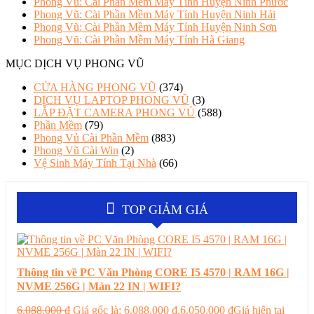
Phong Vũ: Cài Phần Mềm Máy Tính Huyện Ninh Phước
Phong Vũ: Cài Phần Mềm Máy Tính Huyện Ninh Hải
Phong Vũ: Cài Phần Mềm Máy Tính Huyện Ninh Sơn
Phong Vũ: Cài Phần Mềm Máy Tính Hà Giang
MỤC DỊCH VỤ PHONG VŨ
CỬA HÀNG PHONG VŨ
(374)
DỊCH VỤ LAPTOP PHONG VŨ
(3)
LẮP ĐẶT CAMERA PHONG VỦ
(588)
Phần Mềm
(79)
Phong Vủ Cài Phần Mềm
(883)
Phong Vũ Cài Win
(2)
Vệ Sinh Máy Tính Tại Nhà
(66)
TOP GIẢM GIÁ
Thông tin về PC Văn Phòng CORE I5 4570 | RAM 16G |
NVME 256G | Màn 22 IN | WIFI?
6.088.000
₫
Giá gốc là: 6.088.000 ₫.
6.050.000
₫
Giá hiện tại