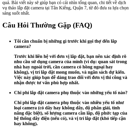
quả. Bài viết này sẽ giúp bạn có cái nhìn tổng quan, chi tiết về dịch
vụ tháo lắp đặt camera tại Tân Kiểng, Quận 7, từ đó đưa ra lựa chọn
sáng suốt nhất.
Câu Hỏi Thường Gặp (FAQ)
Tôi cần chuẩn bị những gì trước khi gọi thợ đến lắp
camera?
Trước khi liên hệ với đơn vị lắp đặt, bạn nên xác định rõ
nhu cầu sử dụng camera của mình (ví dụ: quan sát trong
nhà hay ngoài trời, cần camera có hồng ngoại hay
không), vị trí lắp đặt mong muốn, và ngân sách dự kiến.
Việc này giúp bạn dễ dàng trao đổi với đơn vị thi công và
nhận được tư vấn phù hợp nhất.
Chi phí lắp đặt camera phụ thuộc vào những yếu tố nào?
Chi phí lắp đặt camera phụ thuộc vào nhiều yếu tố như
loại camera (có dây hay không dây, độ phân giải, tính
năng đặc biệt), số lượng camera cần lắp, độ phức tạp của
hệ thống dây điện (nếu có), và vị trí lắp đặt (khó tiếp cận
hay không).