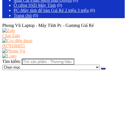
Mua Cài Phần Mềm Bản Quyền
(0)
Ổ cứng SSD Máy Tính
(0)
PC-Máy tính để bàn Giá Rẻ 2 triệu 3 triệu
(0)
Trang chủ
(0)
Phong Vũ Laptop - Máy Tính Pc - Gaming Giá Rẻ
Chat Zalo
0979106855
Tìm kiếm: