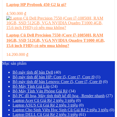
Laptop HP Probook 450 G2 là gì?
4.500.000
₫
Laptop Cũ Dell Precision 7550 (Core i7-10850H, RAM
16GB, SSD 512GB, VGA NVIDIA Quadro T1000 4GB,
15.6 inch FHD) có nên mua không?
14.200.000
₫
Mục sản phẩm
Bộ máy tính để bàn Dell
(40)
Bộ máy tính để bàn HP: Core i5, Core i7, Core i9
(1)
Bộ máy tính để bàn Lenovo: Core i5, Core i7, Core i9
(0)
Bộ Máy Tính Giả Lập
(24)
Bộ Máy Tính Văn Phòng Giá Rẻ
(34)
Bộ PC đồ họa, Máy tính thiết kế đồ họa , Render nhanh
(27)
Laptop Acer Cũ Giá Rẻ 2 triệu 3 triệu
(0)
Laptop ASUS Cũ Giá Rẻ 2 triệu 3 triệu
(0)
Laptop Cho Sinh Viên Học Sinh Cũ Giá Rẻ 2 triệu 3 triệu
(0)
Laptop DELL Cũ Giá Rẻ 2 triệu 3 triệu
(61)