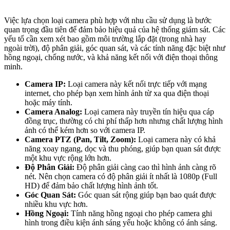
Việc lựa chọn loại camera phù hợp với nhu cầu sử dụng là bước
quan trọng đầu tiên để đảm bảo hiệu quả của hệ thống giám sát. Các
yếu tố cần xem xét bao gồm môi trường lắp đặt (trong nhà hay
ngoài trời), độ phân giải, góc quan sát, và các tính năng đặc biệt như
hồng ngoại, chống nước, và khả năng kết nối với điện thoại thông
minh.
Camera IP:
Loại camera này kết nối trực tiếp với mạng
internet, cho phép bạn xem hình ảnh từ xa qua điện thoại
hoặc máy tính.
Camera Analog:
Loại camera này truyền tín hiệu qua cáp
đồng trục, thường có chi phí thấp hơn nhưng chất lượng hình
ảnh có thể kém hơn so với camera IP.
Camera PTZ (Pan, Tilt, Zoom):
Loại camera này có khả
năng xoay ngang, dọc và thu phóng, giúp bạn quan sát được
một khu vực rộng lớn hơn.
Độ Phân Giải:
Độ phân giải càng cao thì hình ảnh càng rõ
nét. Nên chọn camera có độ phân giải ít nhất là 1080p (Full
HD) để đảm bảo chất lượng hình ảnh tốt.
Góc Quan Sát:
Góc quan sát rộng giúp bạn bao quát được
nhiều khu vực hơn.
Hồng Ngoại:
Tính năng hồng ngoại cho phép camera ghi
hình trong điều kiện ánh sáng yếu hoặc không có ánh sáng.