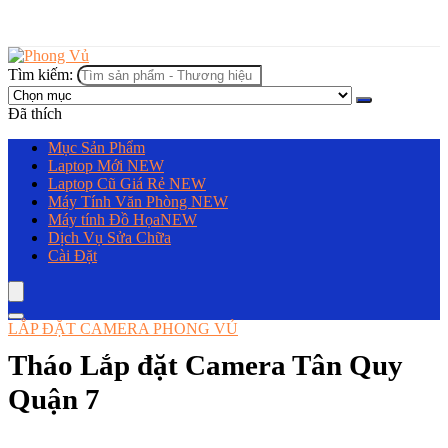
Tìm kiếm:
Đã thích
Mục Sản Phẩm
Laptop Mới
NEW
Laptop Cũ Giá Rẻ
NEW
Máy Tính Văn Phòng
NEW
Máy tính Đồ Họa
NEW
Dịch Vụ Sửa Chữa
Cài Đặt
LẮP ĐẶT CAMERA PHONG VỦ
Tháo Lắp đặt Camera Tân Quy
Quận 7