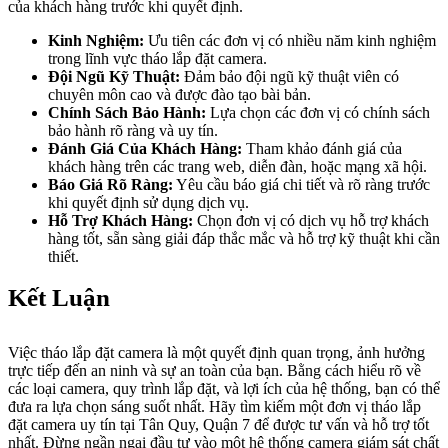
của khách hàng trước khi quyết định.
Kinh Nghiệm:
Ưu tiên các đơn vị có nhiều năm kinh nghiệm
trong lĩnh vực tháo lắp đặt camera.
Đội Ngũ Kỹ Thuật:
Đảm bảo đội ngũ kỹ thuật viên có
chuyên môn cao và được đào tạo bài bản.
Chính Sách Bảo Hành:
Lựa chọn các đơn vị có chính sách
bảo hành rõ ràng và uy tín.
Đánh Giá Của Khách Hàng:
Tham khảo đánh giá của
khách hàng trên các trang web, diễn đàn, hoặc mạng xã hội.
Báo Giá Rõ Ràng:
Yêu cầu báo giá chi tiết và rõ ràng trước
khi quyết định sử dụng dịch vụ.
Hỗ Trợ Khách Hàng:
Chọn đơn vị có dịch vụ hỗ trợ khách
hàng tốt, sẵn sàng giải đáp thắc mắc và hỗ trợ kỹ thuật khi cần
thiết.
Kết Luận
Việc tháo lắp đặt camera là một quyết định quan trọng, ảnh hưởng
trực tiếp đến an ninh và sự an toàn của bạn. Bằng cách hiểu rõ về
các loại camera, quy trình lắp đặt, và lợi ích của hệ thống, bạn có thể
đưa ra lựa chọn sáng suốt nhất. Hãy tìm kiếm một đơn vị tháo lắp
đặt camera uy tín tại Tân Quy, Quận 7 để được tư vấn và hỗ trợ tốt
nhất. Đừng ngần ngại đầu tư vào một hệ thống camera giám sát chất