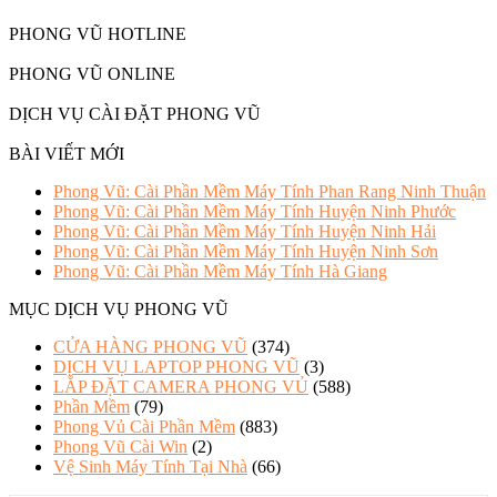
PHONG VŨ HOTLINE
PHONG VŨ ONLINE
DỊCH VỤ CÀI ĐẶT PHONG VŨ
BÀI VIẾT MỚI
Phong Vũ: Cài Phần Mềm Máy Tính Phan Rang Ninh Thuận
Phong Vũ: Cài Phần Mềm Máy Tính Huyện Ninh Phước
Phong Vũ: Cài Phần Mềm Máy Tính Huyện Ninh Hải
Phong Vũ: Cài Phần Mềm Máy Tính Huyện Ninh Sơn
Phong Vũ: Cài Phần Mềm Máy Tính Hà Giang
MỤC DỊCH VỤ PHONG VŨ
CỬA HÀNG PHONG VŨ
(374)
DỊCH VỤ LAPTOP PHONG VŨ
(3)
LẮP ĐẶT CAMERA PHONG VỦ
(588)
Phần Mềm
(79)
Phong Vủ Cài Phần Mềm
(883)
Phong Vũ Cài Win
(2)
Vệ Sinh Máy Tính Tại Nhà
(66)