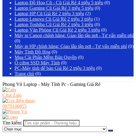
Laptop Đồ Hoạ Cũ - Cũ Giá Rẻ 4 triệu 5 triệu
(0)
Laptop Gaming Cũ Giá Rẻ 3 triệu 5 triệu
(0)
Laptop HP Cũ Giá Rẻ 2 triệu 3 triệu
(2)
Laptop Lenovo Cũ Giá Rẻ 2 triệu 3 triệu
(1)
Laptop Toshiba Cũ Giá Rẻ 2 triệu 3 triệu
(0)
Laptop Văn Phòng Cũ Giá Rẻ 2 triệu 3 triệu
(0)
Máy in Canon chính hãng: Giao lắp tận nơi - Tư vấn miễn phí
(0)
Máy in HP chính hãng: Giao lắp tận nơi - Tư vấn miễn phí
(0)
Máy Tính Đồ Họa
(0)
Mua Cài Phần Mềm Bản Quyền
(0)
Ổ cứng SSD Máy Tính
(0)
PC-Máy tính để bàn Giá Rẻ 2 triệu 3 triệu
(0)
Trang chủ
(0)
Phong Vũ Laptop - Máy Tính Pc - Gaming Giá Rẻ
Chat Zalo
0979106855
Tìm kiếm: