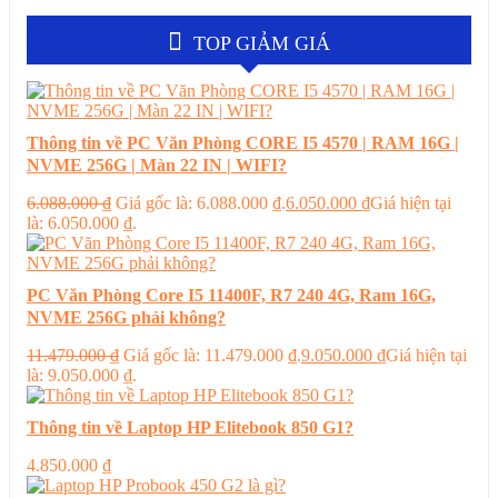
TOP GIẢM GIÁ
Thông tin về PC Văn Phòng CORE I5 4570 | RAM 16G |
NVME 256G | Màn 22 IN | WIFI?
6.088.000
₫
Giá gốc là: 6.088.000 ₫.
6.050.000
₫
Giá hiện tại
là: 6.050.000 ₫.
PC Văn Phòng Core I5 11400F, R7 240 4G, Ram 16G,
NVME 256G phải không?
11.479.000
₫
Giá gốc là: 11.479.000 ₫.
9.050.000
₫
Giá hiện tại
là: 9.050.000 ₫.
Thông tin về Laptop HP Elitebook 850 G1?
4.850.000
₫