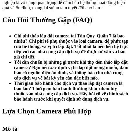
nghiệp là vô cùng quan trọng để đảm bảo hệ thống hoạt động hiệu
quả và ổn định, mang lại sự an tâm tuyệt đối cho bạn.
Câu Hỏi Thường Gặp (FAQ)
Chi phí tháo lắp đặt camera tại Tân Quy, Quận 7 là bao
nhiêu?
Chi phí sẽ phụ thuộc vào loại camera, độ phức tạp
của hệ thống, và vị trí lắp đặt. Tốt nhất là nên liên hệ trực
tiếp với các nhà cung cấp dịch vụ để được tư vấn và báo
giá chi tiết.
Tôi cần chuẩn bị những gì trước khi thợ đến tháo lắp đặt
camera?
Bạn nên xác định vị trí lắp đặt mong muốn, đảm
bảo có nguồn điện ổn định, và thông báo cho nhà cung
cấp dịch vụ về bất kỳ yêu cầu đặc biệt nào.
Thời gian bảo hành cho dịch vụ tháo lắp đặt camera là
bao lâu?
Thời gian bảo hành thường khác nhau tùy
thuộc vào nhà cung cấp dịch vụ. Hãy hỏi rõ về chính sách
bảo hành trước khi quyết định sử dụng dịch vụ.
Lựa Chọn Camera Phù Hợp
Mô tả