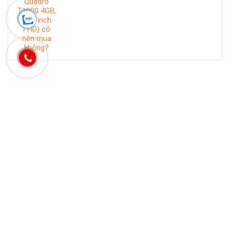
Mục sản phẩm
Bộ máy tính để bàn Dell
(40)
Bộ máy tính để bàn HP: Core i5, Core i7, Core i9
(1)
Bộ máy tính để bàn Lenovo: Core i5, Core i7, Core i9
(0)
Bộ Máy Tính Giả Lập
(24)
Bộ Máy Tính Văn Phòng Giá Rẻ
(34)
Bộ PC đồ họa, Máy tính thiết kế đồ họa , Render nhanh
(27)
Laptop Acer Cũ Giá Rẻ 2 triệu 3 triệu
(0)