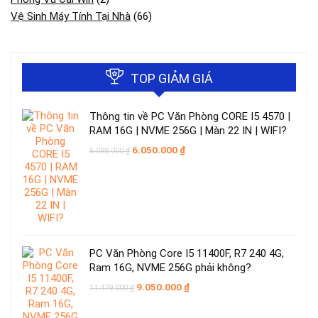
Vệ Sinh Máy Tính Tại Nhà
(66)
TOP GIẢM GIÁ
Thông tin về PC Văn Phòng CORE I5 4570 |
RAM 16G | NVME 256G | Màn 22 IN | WIFI?
Giá
Giá
6.050.000
₫
6.088.000
₫
gốc
hiện
là:
tại
6.088.000 ₫.
là:
6.050.000 ₫.
PC Văn Phòng Core I5 11400F, R7 240 4G,
Ram 16G, NVME 256G phải không?
Giá
Giá
9.050.000
₫
11.479.000
₫
gốc
hiện
là:
tại
11.479.000 ₫.
là: