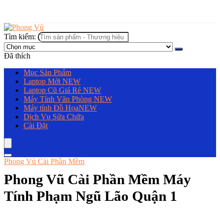
Tìm kiếm:
Đã thích
Mục Sản Phẩm
Laptop Mới
NEW
Laptop Cũ Giá Rẻ
NEW
Máy Tính Văn Phòng
NEW
Máy tính Đồ Họa
NEW
Dịch Vụ Sửa Chữa
Cài Đặt
Phong Vủ Cài Phần Mềm
Phong Vũ Cài Phần Mềm Máy
Tính Phạm Ngũ Lão Quận 1