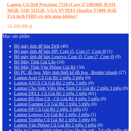
Laptop Cũ Dell Precision 7550 (Core i7-10850H, RAM
16GB, SSD 512GB, VGA NVIDIA Quadro T1000 4GB,
15.6 inch FHD) có nên mua không?
14.200.000
₫
Mục sản phẩm
Bộ máy tính để bàn Dell
(40)
Bộ máy tính để bàn HP: Core i5, Core i7, Core i9
(1)
Bộ máy tính để bàn Lenovo: Core i5, Core i7, Core i9
(0)
Bộ Máy Tính Giả Lập
(24)
Bộ Máy Tính Văn Phòng Giá Rẻ
(34)
Bộ PC đồ họa, Máy tính thiết kế đồ họa , Render nhanh
(27)
Laptop Acer Cũ Giá Rẻ 2 triệu 3 triệu
(0)
Laptop ASUS Cũ Giá Rẻ 2 triệu 3 triệu
(0)
Laptop Cho Sinh Viên Học Sinh Cũ Giá Rẻ 2 triệu 3 triệu
(0)
Laptop DELL Cũ Giá Rẻ 2 triệu 3 triệu
(61)
Laptop Đồ Hoạ Cũ - Cũ Giá Rẻ 4 triệu 5 triệu
(0)
Laptop Gaming Cũ Giá Rẻ 3 triệu 5 triệu
(0)
Laptop HP Cũ Giá Rẻ 2 triệu 3 triệu
(2)
Laptop Lenovo Cũ Giá Rẻ 2 triệu 3 triệu
(1)
Laptop Toshiba Cũ Giá Rẻ 2 triệu 3 triệu
(0)
Laptop Văn Phòng Cũ Giá Rẻ 2 triệu 3 triệu
(0)
Máy in Canon chính hãng: Giao lắp tận nơi - Tư vấn miễn phí