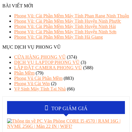
BÀI VIẾT MỚI
Phong Vũ: Cài Phần Mềm Máy Tính Phan Rang Ninh Thuận
Phong Vũ: Cài Phần Mềm Máy Tính Huyện Ninh Phước
Phong Vũ: Cài Phần Mềm Máy Tính Huyện Ninh Hải
Phong Vũ: Cài Phần Mềm Máy Tính Huyện Ninh Sơn
Phong Vũ: Cài Phần Mềm Máy Tính Hà Giang
MỤC DỊCH VỤ PHONG VŨ
CỬA HÀNG PHONG VŨ
(374)
DỊCH VỤ LAPTOP PHONG VŨ
(3)
LẮP ĐẶT CAMERA PHONG VỦ
(588)
Phần Mềm
(79)
Phong Vủ Cài Phần Mềm
(883)
Phong Vũ Cài Win
(2)
Vệ Sinh Máy Tính Tại Nhà
(66)
TOP GIẢM GIÁ