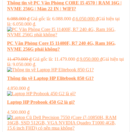
Thông tin về PC Văn Phòng CORE I5 4570 | RAM 16G |
NVME 256G | Màn 22 IN | WIFI?
6.088.000
₫
Giá gốc là: 6.088.000 ₫.
6.050.000
₫
Giá hiện tại
là: 6.050.000 ₫.
PC Văn Phòng Core I5 11400F, R7 240 4G, Ram 16G,
NVME 256G phải không?
11.479.000
₫
Giá gốc là: 11.479.000 ₫.
9.050.000
₫
Giá hiện tại
là: 9.050.000 ₫.
Thông tin về Laptop HP Elitebook 850 G1?
4.850.000
₫
Laptop HP Probook 450 G2 là gì?
4.500.000
₫