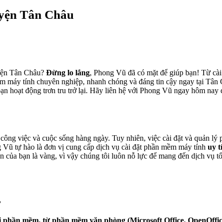
yện Tân Châu
uyện Tân Châu?
Đừng lo lắng
, Phong Vũ đã có mặt để giúp bạn! Từ cài 
mềm máy tính chuyên nghiệp, nhanh chóng và đáng tin cậy ngay tại Tân 
n hoạt động trơn tru trở lại. Hãy liên hệ với Phong Vũ ngay hôm nay 
công việc và cuộc sống hàng ngày. Tuy nhiên, việc cài đặt và quản lý 
Vũ tự hào là đơn vị cung cấp dịch vụ cài đặt phần mềm máy tính
uy t
của bạn là vàng, vì vậy chúng tôi luôn nỗ lực để mang đến dịch vụ tốt 
?
loại phần mềm, từ phần mềm văn phòng (Microsoft Office, OpenOf