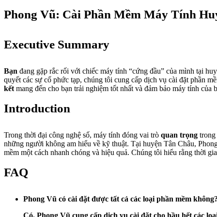
Phong Vũ: Cài Phần Mềm Máy Tính Hu
Executive Summary
Bạn
đang gặp rắc rối với chiếc máy tính “cứng đầu” của mình tại h
quyết các sự cố phức tạp, chúng tôi cung cấp dịch vụ cài đặt phần 
kết
mang đến cho bạn trải nghiệm tốt nhất và đảm bảo máy tính của bạ
Introduction
Trong thời đại công nghệ số, máy tính đóng vai trò
quan trọng
trong 
những người không am hiểu về kỹ thuật. Tại huyện Tân Châu, Phong 
mềm một cách nhanh chóng và hiệu quả. Chúng tôi hiểu rằng thời gian 
FAQ
Phong Vũ có cài đặt được tất cả các loại phần mềm không
Có
. Phong Vũ cung cấp dịch vụ cài đặt cho hầu hết các 