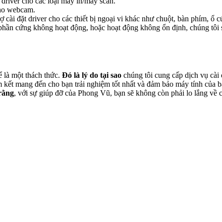
 driver cho các loại máy in/máy scan.
cho webcam.
ợ cài đặt driver cho các thiết bị ngoại vi khác như chuột, bàn phím, ổ 
phần cứng không hoạt động, hoặc hoạt động không ổn định, chúng tôi 
ể là một thách thức.
Đó là lý do tại sao
chúng tôi cung cấp dịch vụ cà
 kết mang đến cho bạn trải nghiệm tốt nhất và đảm bảo máy tính của b
rằng
, với sự giúp đỡ của Phong Vũ, bạn sẽ không còn phải lo lắng về