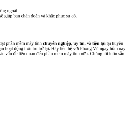
cứng ngoài.
sẽ giúp bạn chẩn đoán và khắc phục sự cố.
i đặt phần mềm máy tính
chuyên nghiệp
,
uy tín
, và
tiện lợi
tại huyện
ạn hoạt động trơn tru trở lại. Hãy liên hệ với Phong Vũ ngay hôm nay
 các vấn đề liên quan đến phần mềm máy tính nữa. Chúng tôi luôn sẵn