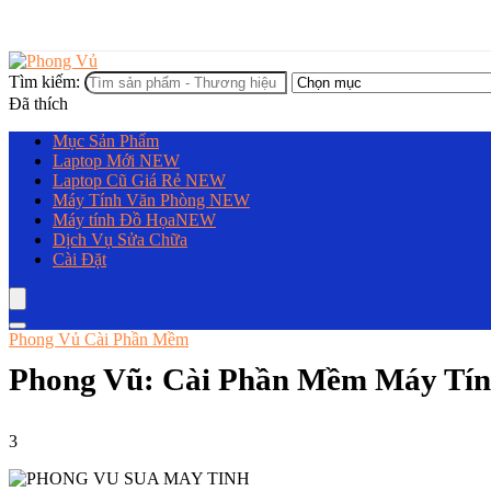
Tìm kiếm:
Đã thích
Mục Sản Phẩm
Laptop Mới
NEW
Laptop Cũ Giá Rẻ
NEW
Máy Tính Văn Phòng
NEW
Máy tính Đồ Họa
NEW
Dịch Vụ Sửa Chữa
Cài Đặt
Phong Vủ Cài Phần Mềm
Phong Vũ: Cài Phần Mềm Máy Tí
3