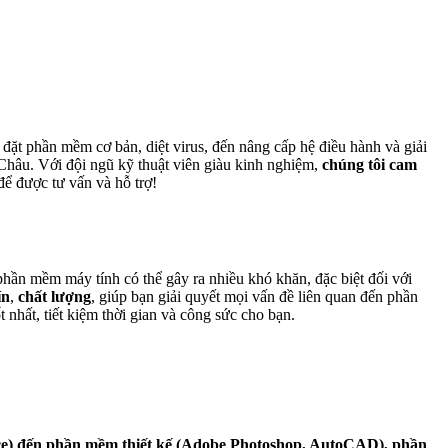
đặt phần mềm cơ bản, diệt virus, đến nâng cấp hệ điều hành và giải
Châu. Với đội ngũ kỹ thuật viên giàu kinh nghiệm,
chúng tôi cam
để được tư vấn và hỗ trợ!
phần mềm máy tính có thể gây ra nhiều khó khăn, đặc biệt đối với
ín
,
chất lượng
, giúp bạn giải quyết mọi vấn đề liên quan đến phần
nhất, tiết kiệm thời gian và công sức cho bạn.
fice) đến phần mềm thiết kế (Adobe Photoshop, AutoCAD), phần