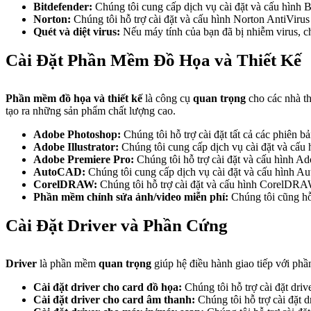
Bitdefender:
Chúng tôi cung cấp dịch vụ cài đặt và cấu hình Bit
Norton:
Chúng tôi hỗ trợ cài đặt và cấu hình Norton AntiVir
Quét và diệt virus:
Nếu máy tính của bạn đã bị nhiễm virus, chú
Cài Đặt Phần Mềm Đồ Họa và Thiết Kế
Phần mềm đồ họa và thiết kế
là công cụ
quan trọng
cho các nhà th
tạo ra những sản phẩm chất lượng cao.
Adobe Photoshop:
Chúng tôi hỗ trợ cài đặt tất cả các phiê
Adobe Illustrator:
Chúng tôi cung cấp dịch vụ cài đặt và cấu h
Adobe Premiere Pro:
Chúng tôi hỗ trợ cài đặt và cấu hình Ad
AutoCAD:
Chúng tôi cung cấp dịch vụ cài đặt và cấu hình 
CorelDRAW:
Chúng tôi hỗ trợ cài đặt và cấu hình CorelDRA
Phần mềm chỉnh sửa ảnh/video miễn phí:
Chúng tôi cũng hỗ
Cài Đặt Driver và Phần Cứng
Driver
là phần mềm
quan trọng
giúp hệ điều hành giao tiếp với phầ
Cài đặt driver cho card đồ họa:
Chúng tôi hỗ trợ cài đặt dri
Cài đặt driver cho card âm thanh:
Chúng tôi hỗ trợ cài đặt d