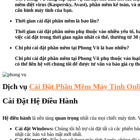
mềm diệt virus (Kaspersky, Avast), phần mềm kế toán, và
cấu hình máy tính của bạn.
Thời gian cài đặt phần mềm là bao lâu?
Thời gian cài đặt phần mềm phụ thuộc vào nhiều yếu tố, ba
việc cài đặt trong thời gian ngắn nhất có thể, thường từ 30
Chi phí cài đặt phần mềm tại Phong Vũ là bao nhiêu?
Chi phí cài đặt phần mềm tại Phong Vũ phụ thuộc vào loại 
có thể liên hệ với chúng tôi để được tư vấn và báo giá cụ th
Dịch vụ
Cài Đặt Phần Mềm Máy Tính Onl
Cài Đặt Hệ Điều Hành
Hệ điều hành
là nền tảng
quan trọng
nhất của mọi chiếc máy tính. 
Cài đặt Windows:
Chúng tôi hỗ trợ cài đặt tất cả các phiên
nhật các bản vá bảo mật mới nhất.
Cài đặt macOS:
Nếu bạn sử dụng máy tính Apple, chúng tôi c