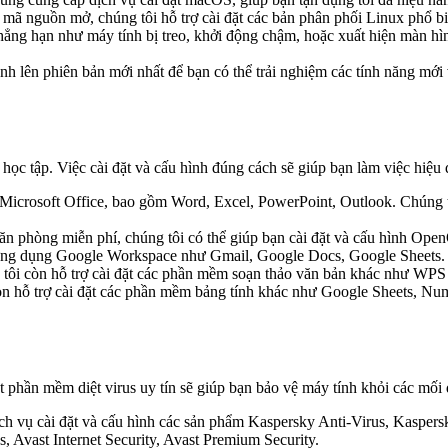
mã nguồn mở, chúng tôi hỗ trợ cài đặt các bản phân phối Linux phổ b
hẳng hạn như máy tính bị treo, khởi động chậm, hoặc xuất hiện màn hì
h lên phiên bản mới nhất để bạn có thể trải nghiệm các tính năng mới v
học tập. Việc cài đặt và cấu hình đúng cách sẽ giúp bạn làm việc hiệu
n Microsoft Office, bao gồm Word, Excel, PowerPoint, Outlook. Chúng t
phòng miễn phí, chúng tôi có thể giúp bạn cài đặt và cấu hình OpenO
c ứng dụng Google Workspace như Gmail, Google Docs, Google Sheets.
tôi còn hỗ trợ cài đặt các phần mềm soạn thảo văn bản khác như WPS
òn hỗ trợ cài đặt các phần mềm bảng tính khác như Google Sheets, Nu
đặt phần mềm diệt virus uy tín sẽ giúp bạn bảo vệ máy tính khỏi các mố
ch vụ cài đặt và cấu hình các sản phẩm Kaspersky Anti-Virus, Kaspersky
s, Avast Internet Security, Avast Premium Security.