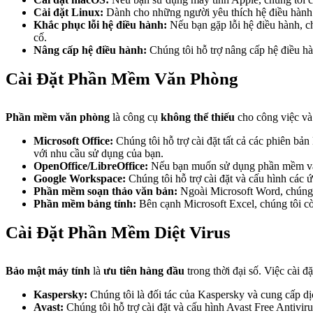
Cài đặt Linux:
Dành cho những người yêu thích hệ điều hành 
Khắc phục lỗi hệ điều hành:
Nếu bạn gặp lỗi hệ điều hành, c
cố.
Nâng cấp hệ điều hành:
Chúng tôi hỗ trợ nâng cấp hệ điều hàn
Cài Đặt Phần Mềm Văn Phòng
Phần mềm văn phòng
là công cụ
không thể thiếu
cho công việc và 
Microsoft Office:
Chúng tôi hỗ trợ cài đặt tất cả các phiên bả
với nhu cầu sử dụng của bạn.
OpenOffice/LibreOffice:
Nếu bạn muốn sử dụng phần mềm văn 
Google Workspace:
Chúng tôi hỗ trợ cài đặt và cấu hình cá
Phần mềm soạn thảo văn bản:
Ngoài Microsoft Word, chúng 
Phần mềm bảng tính:
Bên cạnh Microsoft Excel, chúng tôi c
Cài Đặt Phần Mềm Diệt Virus
Bảo mật máy tính
là
ưu tiên hàng đầu
trong thời đại số. Việc cài 
Kaspersky:
Chúng tôi là đối tác của Kaspersky và cung cấp dị
Avast:
Chúng tôi hỗ trợ cài đặt và cấu hình Avast Free Antiviru