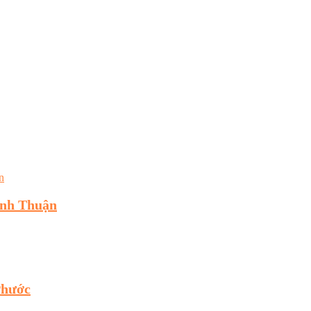
inh Thuận
Phước