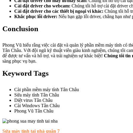
Cài đặt driver cho máy in/máy scan:
Chúng tôi hỗ trợ cài đặt
Cài đặt driver cho webcam:
Chúng tôi hỗ trợ cài đặt driver 
Cài đặt driver cho các thiết bị ngoại vi khác:
Chúng tôi hỗ tr
Khắc phục lỗi driver:
Nếu bạn gặp lỗi driver, chẳng hạn như 
Conclusion
Phong Vũ hiểu rằng việc cài đặt và quản lý phần mềm máy tính có th
Tân Châu. Với đội ngũ kỹ thuật viên giàu kinh nghiệm, chúng tôi cam
để được tư vấn và hỗ trợ, và trải nghiệm sự khác biệt!
Chúng tôi tin 
sàng phục vụ bạn.
Keyword Tags
Cài phần mềm máy tính Tân Châu
Sửa máy tính Tân Châu
Diệt virus Tân Châu
Cài Windows Tân Châu
Phong Vũ Tân Châu
Sửa máy tính tại nhà quận 7