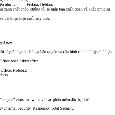
iến như Ubuntu, Fedora, Debian.
nh xanh chết chóc, chúng tôi sẽ giúp bạn chẩn đoán và khắc phục sự
à cải thiện hiệu suất máy tính.
 quả hơn.
ôi sẽ giúp bạn kích hoạt bản quyền và cấu hình các thiết lập phù hợp
ffice hoặc LibreOffice.
 Office, Notepad++.
mbers.
i đe dọa từ virus, malware, và các phần mềm độc hại khác.
 Internet Security, Kaspersky Total Security.