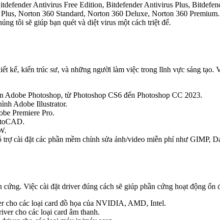
defender Antivirus Free Edition, Bitdefender Antivirus Plus, Bitdefende
us Plus, Norton 360 Standard, Norton 360 Deluxe, Norton 360 Premium.
ng tôi sẽ giúp bạn quét và diệt virus một cách triệt để.
iết kế, kiến trúc sư, và những người làm việc trong lĩnh vực sáng tạo. 
n bản Adobe Photoshop, từ Photoshop CS6 đến Photoshop CC 2023.
ình Adobe Illustrator.
obe Premiere Pro.
AutoCAD.
W.
 trợ cài đặt các phần mềm chỉnh sửa ảnh/video miễn phí như GIMP, D
n cứng. Việc cài đặt driver đúng cách sẽ giúp phần cứng hoạt động ổn đ
ver cho các loại card đồ họa của NVIDIA, AMD, Intel.
river cho các loại card âm thanh.