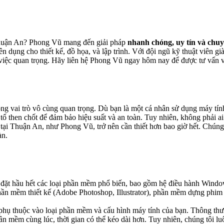
 Thuận An? Phong Vũ mang đến giải pháp
nhanh chóng, uy tín và chu
dụng cho thiết kế, đồ họa, và lập trình. Với đội ngũ kỹ thuật viên g
 việc quan trọng. Hãy liên hệ Phong Vũ ngay hôm nay để được tư vấn và
óng vai trò vô cùng quan trọng. Dù bạn là một cá nhân sử dụng máy tín
ố then chốt để đảm bảo hiệu suất và an toàn. Tuy nhiên, không phải ai
tại Thuận An, như Phong Vũ, trở nên cần thiết hơn bao giờ hết. Chúng t
àn.
 đặt hầu hết các loại phần mềm phổ biến, bao gồm hệ điều hành Wind
phần mềm thiết kế (Adobe Photoshop, Illustrator), phần mềm dựng phim
 phụ thuộc vào loại phần mềm và cấu hình máy tính của bạn. Thông th
n mềm cùng lúc, thời gian có thể kéo dài hơn. Tuy nhiên, chúng tôi lu