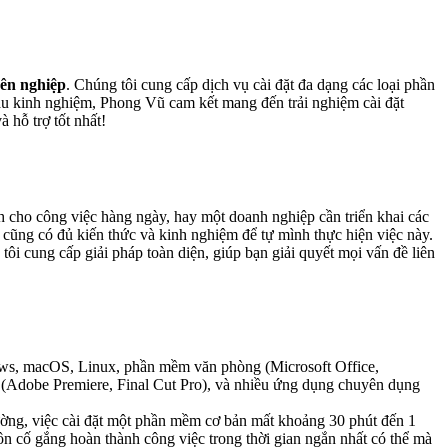
yên nghiệp
. Chúng tôi cung cấp dịch vụ cài đặt đa dạng các loại phần
iàu kinh nghiệm, Phong Vũ cam kết mang đến trải nghiệm cài đặt
 hỗ trợ tốt nhất!
h cho công việc hàng ngày, hay một doanh nghiệp cần triển khai các
 cũng có đủ kiến thức và kinh nghiệm để tự mình thực hiện việc này.
ôi cung cấp giải pháp toàn diện, giúp bạn giải quyết mọi vấn đề liên
ows, macOS, Linux, phần mềm văn phòng (Microsoft Office,
 (Adobe Premiere, Final Cut Pro), và nhiều ứng dụng chuyên dụng
ường, việc cài đặt một phần mềm cơ bản mất khoảng 30 phút đến 1
ôn cố gắng hoàn thành công việc trong thời gian ngắn nhất có thể mà