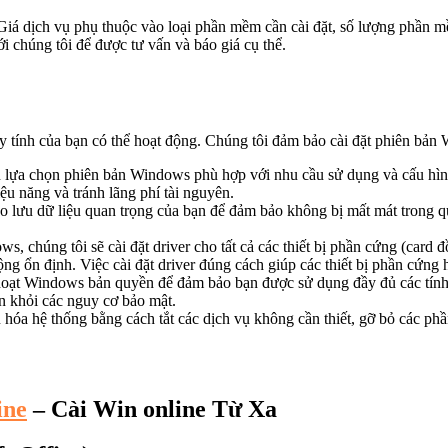
iá dịch vụ phụ thuộc vào loại phần mềm cần cài đặt, số lượng phần mề
với chúng tôi để được tư vấn và báo giá cụ thể.
 tính của bạn có thể hoạt động. Chúng tôi đảm bảo cài đặt phiên bản 
 lựa chọn phiên bản Windows phù hợp với nhu cầu sử dụng và cấu h
u năng và tránh lãng phí tài nguyên.
ao lưu dữ liệu quan trọng của bạn để đảm bảo không bị mất mát trong qu
ws, chúng tôi sẽ cài đặt driver cho tất cả các thiết bị phần cứng (car
ổn định. Việc cài đặt driver đúng cách giúp các thiết bị phần cứng 
hoạt Windows bản quyền để đảm bảo bạn được sử dụng đầy đủ các tính
n khỏi các nguy cơ bảo mật.
u hóa hệ thống bằng cách tắt các dịch vụ không cần thiết, gỡ bỏ các ph
ine
– Cài Win online Từ Xa