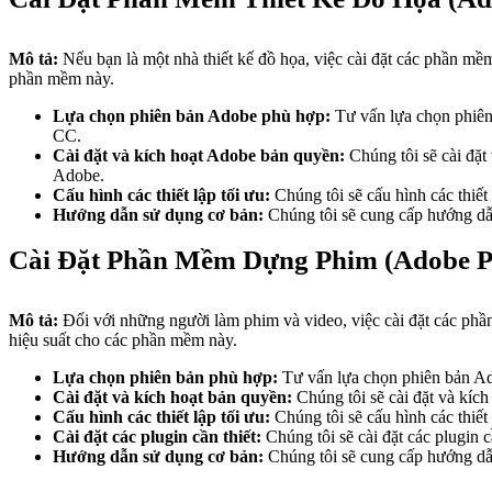
Mô tả:
Nếu bạn là một nhà thiết kế đồ họa, việc cài đặt các phần mề
phần mềm này.
Lựa chọn phiên bản Adobe phù hợp:
Tư vấn lựa chọn phiên
CC.
Cài đặt và kích hoạt Adobe bản quyền:
Chúng tôi sẽ cài đặt
Adobe.
Cấu hình các thiết lập tối ưu:
Chúng tôi sẽ cấu hình các thiết
Hướng dẫn sử dụng cơ bản:
Chúng tôi sẽ cung cấp hướng dẫn
Cài Đặt Phần Mềm Dựng Phim (Adobe Pr
Mô tả:
Đối với những người làm phim và video, việc cài đặt các phầ
hiệu suất cho các phần mềm này.
Lựa chọn phiên bản phù hợp:
Tư vấn lựa chọn phiên bản Ado
Cài đặt và kích hoạt bản quyền:
Chúng tôi sẽ cài đặt và kíc
Cấu hình các thiết lập tối ưu:
Chúng tôi sẽ cấu hình các thiế
Cài đặt các plugin cần thiết:
Chúng tôi sẽ cài đặt các plugin
Hướng dẫn sử dụng cơ bản:
Chúng tôi sẽ cung cấp hướng dẫn