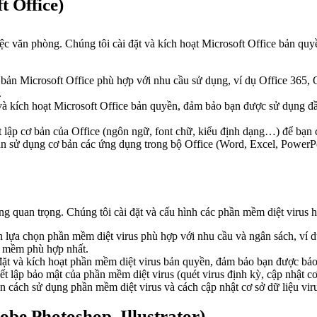
 Office)
c văn phòng. Chúng tôi cài đặt và kích hoạt Microsoft Office bản quy
bản Microsoft Office phù hợp với nhu cầu sử dụng, ví dụ Office 365, 
.
và kích hoạt Microsoft Office bản quyền, đảm bảo bạn được sử dụng đầ
ết lập cơ bản của Office (ngôn ngữ, font chữ, kiểu định dạng…) để bạ
 sử dụng cơ bản các ứng dụng trong bộ Office (Word, Excel, PowerPoi
g quan trọng. Chúng tôi cài đặt và cấu hình các phần mềm diệt virus h
 lựa chọn phần mềm diệt virus phù hợp với nhu cầu và ngân sách, ví 
n mềm phù hợp nhất.
đặt và kích hoạt phần mềm diệt virus bản quyền, đảm bảo bạn được bảo
iết lập bảo mật của phần mềm diệt virus (quét virus định kỳ, cập nhật 
 cách sử dụng phần mềm diệt virus và cách cập nhật cơ sở dữ liệu vi
be Photoshop, Illustrator)