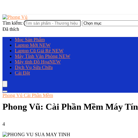
Tìm kiếm:
Đã thích
Mục Sản Phẩm
Laptop Mới
NEW
Laptop Cũ Giá Rẻ
NEW
Máy Tính Văn Phòng
NEW
Máy tính Đồ Họa
NEW
Dịch Vụ Sửa Chữa
Cài Đặt
Phong Vủ Cài Phần Mềm
Phong Vũ: Cài Phần Mềm Máy Tín
4