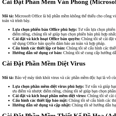
Cài Đặt Phần Mềm Văn Phòng (Microsoft
Mô tả:
Microsoft Office là bộ phần mềm không thể thiếu cho công việ
toán và trình bày.
Lựa chọn phiên bản Office phù hợp:
Tư vấn lựa chọn phiên 
điểm riêng, chúng tôi sẽ giúp bạn chọn phiên bản phù hợp nhất
Cài đặt và kích hoạt Office bản quyền:
Chúng tôi sẽ cài đặt 
sử dụng Office bản quyền đảm bảo an toàn và hợp pháp.
Cấu hình các thiết lập cơ bản:
Chúng tôi sẽ cấu hình các thi
Hướng dẫn sử dụng cơ bản:
Chúng tôi sẽ cung cấp hướng dẫn
Cài Đặt Phần Mềm Diệt Virus
Mô tả:
Bảo vệ máy tính khỏi virus và các phần mềm độc hại là vô cùn
Lựa chọn phần mềm diệt virus phù hợp:
Tư vấn và giúp bạn
ưu điểm và nhược điểm riêng, chúng tôi sẽ giúp bạn chọn phầ
Cài đặt và kích hoạt phần mềm diệt virus:
Chúng tôi sẽ cài 
Cấu hình các thiết lập bảo mật:
Chúng tôi sẽ cấu hình các th
Hướng dẫn sử dụng và cập nhật:
Chúng tôi sẽ hướng dẫn bạn
Cài Đặt Phần Mềm Thiết Kế Đồ Họa (Ado