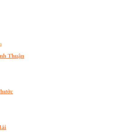
inh Thuận
Phước
Hải