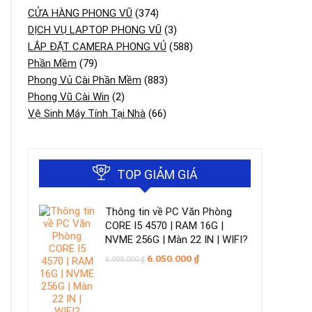
CỬA HÀNG PHONG VŨ
(374)
DỊCH VỤ LAPTOP PHONG VŨ
(3)
LẮP ĐẶT CAMERA PHONG VỦ
(588)
Phần Mềm
(79)
Phong Vủ Cài Phần Mềm
(883)
Phong Vũ Cài Win
(2)
Vệ Sinh Máy Tính Tại Nhà
(66)
TOP GIẢM GIÁ
Thông tin về PC Văn Phòng
CORE I5 4570 | RAM 16G |
NVME 256G | Màn 22 IN | WIFI?
Giá
Giá
6.050.000
₫
6.088.000
₫
gốc
hiện
là:
tại
6.088.000 ₫.
là:
6.050.000 ₫.