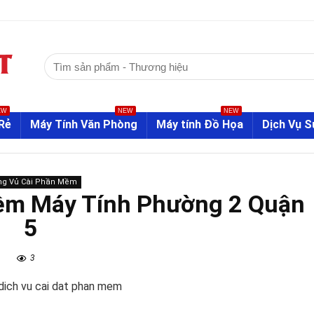
Tìm
kiếm:
EW
NEW
NEW
Rẻ
Máy Tính Văn Phòng
Máy tính Đồ Họa
Dịch Vụ 
g Vủ Cài Phần Mềm
ềm Máy Tính Phường 2 Quận
5
3