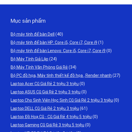
Mục sản phẩm
Bộ máy tính để bàn Dell
(40)
Bộ máy tính để bàn HP: Core i5, Core i7, Core i9
(1)
Bộ máy tính để bàn Lenovo: Core i5, Core i7, Core i9
(0)
Bộ Máy Tính Giả Lập
(24)
Bộ Máy Tính Văn Phòng Giá Rẻ
(34)
Bộ PC đồ họa, Máy tính thiết kế đồ họa , Render nhanh
(27)
Laptop Acer Cũ Giá Rẻ 2 triệu 3 triệu
(0)
Laptop ASUS Cũ Giá Rẻ 2 triệu 3 triệu
(0)
Laptop Cho Sinh Viên Học Sinh Cũ Giá Rẻ 2 triệu 3 triệu
(0)
Laptop DELL Cũ Giá Rẻ 2 triệu 3 triệu
(61)
Laptop Đồ Hoạ Cũ - Cũ Giá Rẻ 4 triệu 5 triệu
(0)
Laptop Gaming Cũ Giá Rẻ 3 triệu 5 triệu
(0)