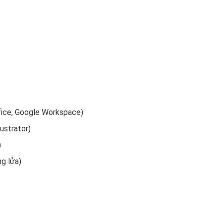
fice, Google Workspace)
ustrator)
)
ng lửa)