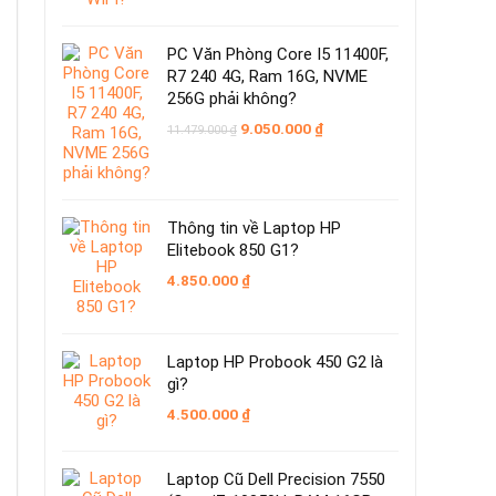
PC Văn Phòng Core I5 11400F,
R7 240 4G, Ram 16G, NVME
256G phải không?
Giá
Giá
9.050.000
₫
11.479.000
₫
gốc
hiện
là:
tại
11.479.000 ₫.
là:
9.050.000 ₫.
Thông tin về Laptop HP
Elitebook 850 G1?
4.850.000
₫
Laptop HP Probook 450 G2 là
gì?
4.500.000
₫
Laptop Cũ Dell Precision 7550