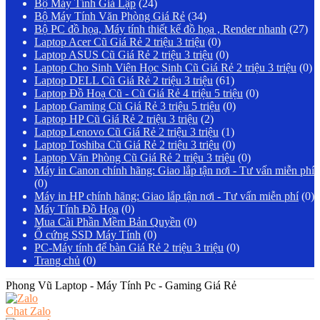
Bộ Máy Tính Giả Lập
(24)
Bộ Máy Tính Văn Phòng Giá Rẻ
(34)
Bộ PC đồ họa, Máy tính thiết kế đồ họa , Render nhanh
(27)
Laptop Acer Cũ Giá Rẻ 2 triệu 3 triệu
(0)
Laptop ASUS Cũ Giá Rẻ 2 triệu 3 triệu
(0)
Laptop Cho Sinh Viên Học Sinh Cũ Giá Rẻ 2 triệu 3 triệu
(0)
Laptop DELL Cũ Giá Rẻ 2 triệu 3 triệu
(61)
Laptop Đồ Hoạ Cũ - Cũ Giá Rẻ 4 triệu 5 triệu
(0)
Laptop Gaming Cũ Giá Rẻ 3 triệu 5 triệu
(0)
Laptop HP Cũ Giá Rẻ 2 triệu 3 triệu
(2)
Laptop Lenovo Cũ Giá Rẻ 2 triệu 3 triệu
(1)
Laptop Toshiba Cũ Giá Rẻ 2 triệu 3 triệu
(0)
Laptop Văn Phòng Cũ Giá Rẻ 2 triệu 3 triệu
(0)
Máy in Canon chính hãng: Giao lắp tận nơi - Tư vấn miễn phí
(0)
Máy in HP chính hãng: Giao lắp tận nơi - Tư vấn miễn phí
(0)
Máy Tính Đồ Họa
(0)
Mua Cài Phần Mềm Bản Quyền
(0)
Ổ cứng SSD Máy Tính
(0)
PC-Máy tính để bàn Giá Rẻ 2 triệu 3 triệu
(0)
Trang chủ
(0)
Phong Vũ Laptop - Máy Tính Pc - Gaming Giá Rẻ
Chat Zalo