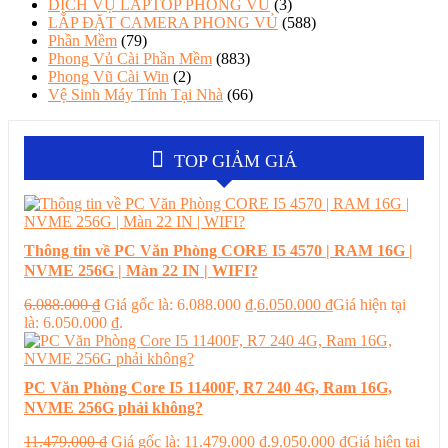
DỊCH VỤ LAPTOP PHONG VŨ
(3)
LẮP ĐẶT CAMERA PHONG VỦ
(588)
Phần Mềm
(79)
Phong Vủ Cài Phần Mềm
(883)
Phong Vũ Cài Win
(2)
Vệ Sinh Máy Tính Tại Nhà
(66)
TOP GIẢM GIÁ
Thông tin về PC Văn Phòng CORE I5 4570 | RAM 16G |
NVME 256G | Màn 22 IN | WIFI?
6.088.000
₫
Giá gốc là: 6.088.000 ₫.
6.050.000
₫
Giá hiện tại
là: 6.050.000 ₫.
PC Văn Phòng Core I5 11400F, R7 240 4G, Ram 16G,
NVME 256G phải không?
11.479.000
₫
Giá gốc là: 11.479.000 ₫.
9.050.000
₫
Giá hiện tại