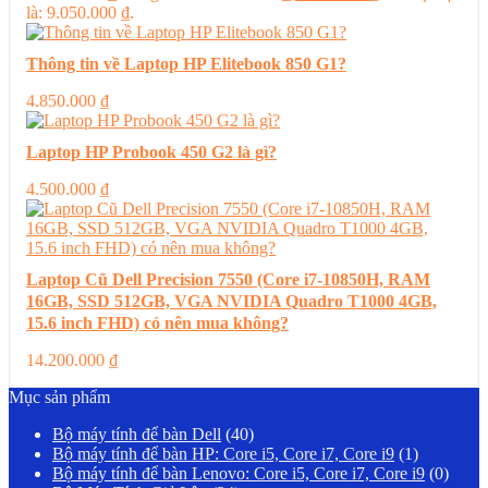
là: 9.050.000 ₫.
Thông tin về Laptop HP Elitebook 850 G1?
4.850.000
₫
Laptop HP Probook 450 G2 là gì?
4.500.000
₫
Laptop Cũ Dell Precision 7550 (Core i7-10850H, RAM
16GB, SSD 512GB, VGA NVIDIA Quadro T1000 4GB,
15.6 inch FHD) có nên mua không?
14.200.000
₫
Mục sản phẩm
Bộ máy tính để bàn Dell
(40)
Bộ máy tính để bàn HP: Core i5, Core i7, Core i9
(1)
Bộ máy tính để bàn Lenovo: Core i5, Core i7, Core i9
(0)