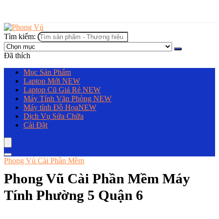
Tìm kiếm:
Đã thích
Mục Sản Phẩm
Laptop Mới
NEW
Laptop Cũ Giá Rẻ
NEW
Máy Tính Văn Phòng
NEW
Máy tính Đồ Họa
NEW
Dịch Vụ Sửa Chữa
Cài Đặt
Phong Vủ Cài Phần Mềm
Phong Vũ Cài Phần Mềm Máy
Tính Phường 5 Quận 6