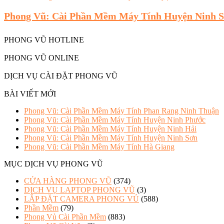
Phong Vũ: Cài Phần Mềm Máy Tính Huyện Ninh 
PHONG VŨ HOTLINE
PHONG VŨ ONLINE
DỊCH VỤ CÀI ĐẶT PHONG VŨ
BÀI VIẾT MỚI
Phong Vũ: Cài Phần Mềm Máy Tính Phan Rang Ninh Thuận
Phong Vũ: Cài Phần Mềm Máy Tính Huyện Ninh Phước
Phong Vũ: Cài Phần Mềm Máy Tính Huyện Ninh Hải
Phong Vũ: Cài Phần Mềm Máy Tính Huyện Ninh Sơn
Phong Vũ: Cài Phần Mềm Máy Tính Hà Giang
MỤC DỊCH VỤ PHONG VŨ
CỬA HÀNG PHONG VŨ
(374)
DỊCH VỤ LAPTOP PHONG VŨ
(3)
LẮP ĐẶT CAMERA PHONG VỦ
(588)
Phần Mềm
(79)
Phong Vủ Cài Phần Mềm
(883)