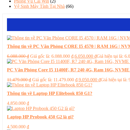
Phong Vũ Cài Win
(2)
Vệ Sinh Máy Tính Tại Nhà
(66)
Thông tin về PC Văn Phòng CORE I5 4570 | RAM 16G | NVM
6.088.000
₫
Giá gốc là: 6.088.000 ₫.
6.050.000
₫
Giá hiện tại là: 6
PC Văn Phòng Core I5 11400F, R7 240 4G, Ram 16G, NVME
11.479.000
₫
Giá gốc là: 11.479.000 ₫.
9.050.000
₫
Giá hiện tại là:
Thông tin về Laptop HP Elitebook 850 G1?
4.850.000
₫
Laptop HP Probook 450 G2 là gì?
4.500.000
₫