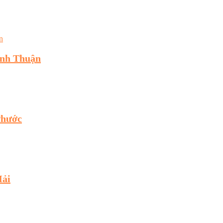
inh Thuận
Phước
Hải