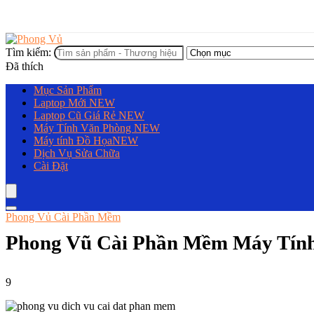
Tìm kiếm:
Đã thích
Mục Sản Phẩm
Laptop Mới
NEW
Laptop Cũ Giá Rẻ
NEW
Máy Tính Văn Phòng
NEW
Máy tính Đồ Họa
NEW
Dịch Vụ Sửa Chữa
Cài Đặt
Phong Vủ Cài Phần Mềm
Phong Vũ Cài Phần Mềm Máy Tín
9