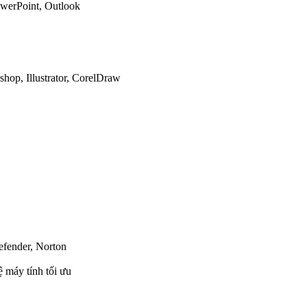
owerPoint, Outlook
op, Illustrator, CorelDraw
efender, Norton
 máy tính tối ưu