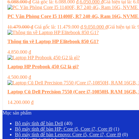
6.088.000
₫
Giá gốc là: 6.088.000 ₫.
6.050.000
₫
Giá hiện tại là: 6
PC Văn Phòng Core I5 11400F, R7 240 4G, Ram 16G, NVME
11.479.000
₫
Giá gốc là: 11.479.000 ₫.
9.050.000
₫
Giá hiện tại là:
Thông tin về Laptop HP Elitebook 850 G1?
4.850.000
₫
Laptop HP Probook 450 G2 là gì?
4.500.000
₫
Laptop Cũ Dell Precision 7550 (Core i7-10850H, RAM 16G
14.200.000
₫
Mục sản phẩm
Bộ máy tính để bàn Dell
(40)
Bộ máy tính để bàn HP: Core i5, Core i7, Core i9
(1)
Bộ máy tính để bàn Lenovo: Core i5, Core i7, Core i9
(0)