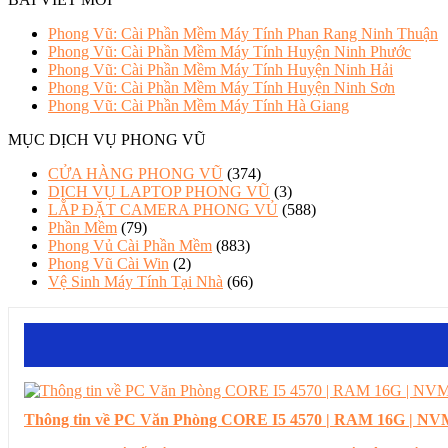
Phong Vũ: Cài Phần Mềm Máy Tính Phan Rang Ninh Thuận
Phong Vũ: Cài Phần Mềm Máy Tính Huyện Ninh Phước
Phong Vũ: Cài Phần Mềm Máy Tính Huyện Ninh Hải
Phong Vũ: Cài Phần Mềm Máy Tính Huyện Ninh Sơn
Phong Vũ: Cài Phần Mềm Máy Tính Hà Giang
MỤC DỊCH VỤ PHONG VŨ
CỬA HÀNG PHONG VŨ
(374)
DỊCH VỤ LAPTOP PHONG VŨ
(3)
LẮP ĐẶT CAMERA PHONG VỦ
(588)
Phần Mềm
(79)
Phong Vủ Cài Phần Mềm
(883)
Phong Vũ Cài Win
(2)
Vệ Sinh Máy Tính Tại Nhà
(66)
Thông tin về PC Văn Phòng CORE I5 4570 | RAM 16G | NVM