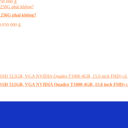
.050.000 ₫.
 256G phải không?
 9.050.000 ₫.
B, SSD 512GB, VGA NVIDIA Quadro T1000 4GB, 15.6 inch FHD) 