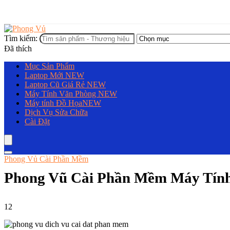
Tìm kiếm:
Đã thích
Mục Sản Phẩm
Laptop Mới
NEW
Laptop Cũ Giá Rẻ
NEW
Máy Tính Văn Phòng
NEW
Máy tính Đồ Họa
NEW
Dịch Vụ Sửa Chữa
Cài Đặt
Phong Vủ Cài Phần Mềm
Phong Vũ Cài Phần Mềm Máy Tín
12