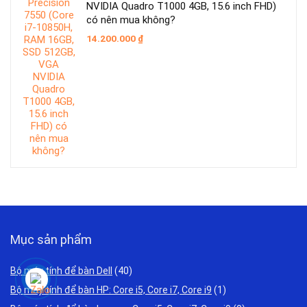
NVIDIA Quadro T1000 4GB, 15.6 inch FHD)
có nên mua không?
14.200.000
₫
Mục sản phẩm
Bộ máy tính để bàn Dell
(40)
Bộ máy tính để bàn HP: Core i5, Core i7, Core i9
(1)