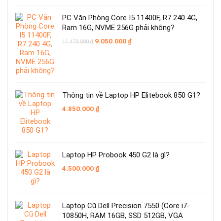
PC Văn Phòng Core I5 11400F, R7 240 4G,
Ram 16G, NVME 256G phải không?
Giá
Giá
9.050.000
₫
11.479.000
₫
gốc
hiện
là:
tại
11.479.000 ₫.
là:
9.050.000 ₫.
Thông tin về Laptop HP Elitebook 850 G1?
4.850.000
₫
Laptop HP Probook 450 G2 là gì?
4.500.000
₫
Laptop Cũ Dell Precision 7550 (Core i7-
10850H, RAM 16GB, SSD 512GB, VGA