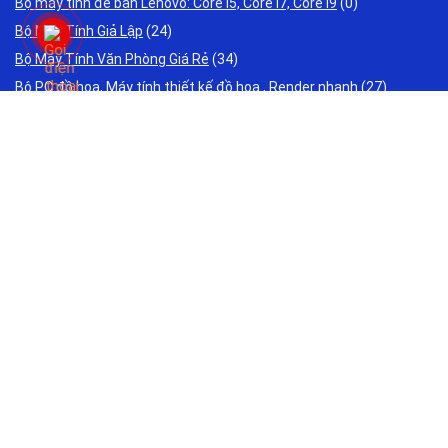
Bộ máy tính để bàn Lenovo: Core i5, Core i7, Core i9
(0)
Bộ Máy Tính Giả Lập
(24)
Bộ Máy Tính Văn Phòng Giá Rẻ
(34)
Bộ PC đồ họa, Máy tính thiết kế đồ họa , Render nhanh
(27)
Laptop Acer Cũ Giá Rẻ 2 triệu 3 triệu
(0)
Laptop ASUS Cũ Giá Rẻ 2 triệu 3 triệu
(0)
Laptop Cho Sinh Viên Học Sinh Cũ Giá Rẻ 2 triệu 3 triệu
(0)
Laptop DELL Cũ Giá Rẻ 2 triệu 3 triệu
(61)
Laptop Đồ Hoạ Cũ - Cũ Giá Rẻ 4 triệu 5 triệu
(0)
Laptop Gaming Cũ Giá Rẻ 3 triệu 5 triệu
(0)
Laptop HP Cũ Giá Rẻ 2 triệu 3 triệu
(2)
Laptop Lenovo Cũ Giá Rẻ 2 triệu 3 triệu
(1)
Laptop Toshiba Cũ Giá Rẻ 2 triệu 3 triệu
(0)
Laptop Văn Phòng Cũ Giá Rẻ 2 triệu 3 triệu
(0)
Máy in Canon chính hãng: Giao lắp tận nơi - Tư vấn miễn phí
(0)
Máy in HP chính hãng: Giao lắp tận nơi - Tư vấn miễn phí
(0)