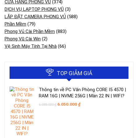
CỬA HÀNG PHONG VŨ
(374)
DỊCH VỤ LAPTOP PHONG VŨ
(3)
LẮP ĐẶT CAMERA PHONG VỦ
(588)
Phần Mềm
(79)
Phong Vủ Cài Phần Mềm
(883)
Phong Vũ Cài Win
(2)
Vệ Sinh Máy Tính Tại Nhà
(66)
TOP GIẢM GIÁ
Thông tin về PC Văn Phòng CORE I5 4570 |
RAM 16G | NVME 256G | Màn 22 IN | WIFI?
Giá
Giá
6.050.000
₫
6.088.000
₫
gốc
hiện
là:
tại
6.088.000 ₫.
là:
6.050.000 ₫.