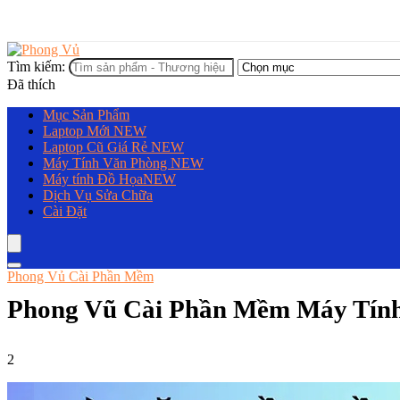
Tìm kiếm:
Đã thích
Mục Sản Phẩm
Laptop Mới
NEW
Laptop Cũ Giá Rẻ
NEW
Máy Tính Văn Phòng
NEW
Máy tính Đồ Họa
NEW
Dịch Vụ Sửa Chữa
Cài Đặt
Phong Vủ Cài Phần Mềm
Phong Vũ Cài Phần Mềm Máy Tín
2