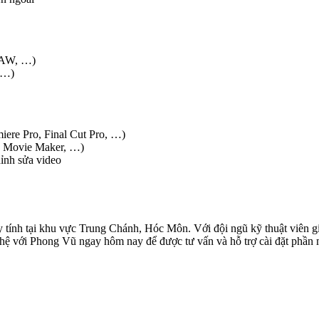
RAW, …)
, …)
ere Pro, Final Cut Pro, …)
s Movie Maker, …)
ỉnh sửa video
tính tại khu vực Trung Chánh, Hóc Môn. Với đội ngũ kỹ thuật viên già
ên hệ với Phong Vũ ngay hôm nay để được tư vấn và hỗ trợ cài đặt phầ