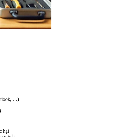
utlook, …)
g
c hại
ên ngoài