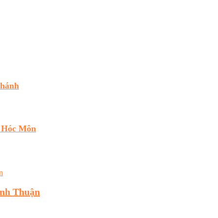
Chánh
 Hóc Môn
inh Thuận