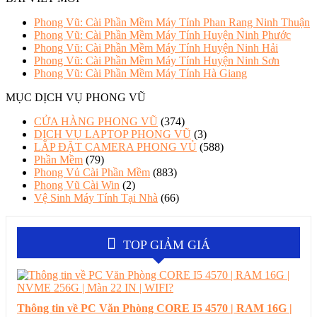
Phong Vũ: Cài Phần Mềm Máy Tính Phan Rang Ninh Thuận
Phong Vũ: Cài Phần Mềm Máy Tính Huyện Ninh Phước
Phong Vũ: Cài Phần Mềm Máy Tính Huyện Ninh Hải
Phong Vũ: Cài Phần Mềm Máy Tính Huyện Ninh Sơn
Phong Vũ: Cài Phần Mềm Máy Tính Hà Giang
MỤC DỊCH VỤ PHONG VŨ
CỬA HÀNG PHONG VŨ
(374)
DỊCH VỤ LAPTOP PHONG VŨ
(3)
LẮP ĐẶT CAMERA PHONG VỦ
(588)
Phần Mềm
(79)
Phong Vủ Cài Phần Mềm
(883)
Phong Vũ Cài Win
(2)
Vệ Sinh Máy Tính Tại Nhà
(66)
TOP GIẢM GIÁ
Thông tin về PC Văn Phòng CORE I5 4570 | RAM 16G |