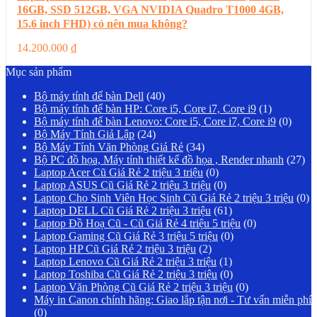
16GB, SSD 512GB, VGA NVIDIA Quadro T1000 4GB,
15.6 inch FHD) có nên mua không?
14.200.000
₫
Mục sản phẩm
Bộ máy tính để bàn Dell
(40)
Bộ máy tính để bàn HP: Core i5, Core i7, Core i9
(1)
Bộ máy tính để bàn Lenovo: Core i5, Core i7, Core i9
(0)
Bộ Máy Tính Giả Lập
(24)
Bộ Máy Tính Văn Phòng Giá Rẻ
(34)
Bộ PC đồ họa, Máy tính thiết kế đồ họa , Render nhanh
(27)
Laptop Acer Cũ Giá Rẻ 2 triệu 3 triệu
(0)
Laptop ASUS Cũ Giá Rẻ 2 triệu 3 triệu
(0)
Laptop Cho Sinh Viên Học Sinh Cũ Giá Rẻ 2 triệu 3 triệu
(0)
Laptop DELL Cũ Giá Rẻ 2 triệu 3 triệu
(61)
Laptop Đồ Hoạ Cũ - Cũ Giá Rẻ 4 triệu 5 triệu
(0)
Laptop Gaming Cũ Giá Rẻ 3 triệu 5 triệu
(0)
Laptop HP Cũ Giá Rẻ 2 triệu 3 triệu
(2)
Laptop Lenovo Cũ Giá Rẻ 2 triệu 3 triệu
(1)
Laptop Toshiba Cũ Giá Rẻ 2 triệu 3 triệu
(0)
Laptop Văn Phòng Cũ Giá Rẻ 2 triệu 3 triệu
(0)
Máy in Canon chính hãng: Giao lắp tận nơi - Tư vấn miễn phí
(0)