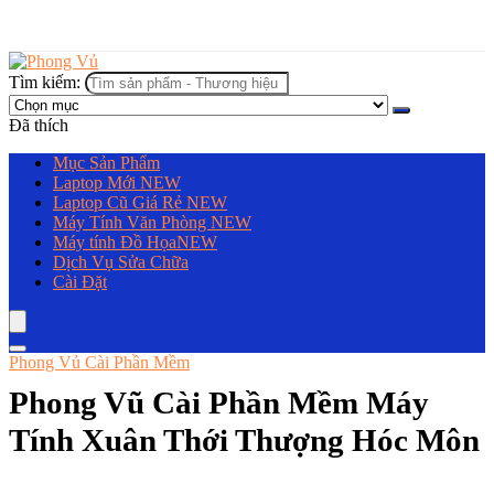
Tìm kiếm:
Đã thích
Mục Sản Phẩm
Laptop Mới
NEW
Laptop Cũ Giá Rẻ
NEW
Máy Tính Văn Phòng
NEW
Máy tính Đồ Họa
NEW
Dịch Vụ Sửa Chữa
Cài Đặt
Phong Vủ Cài Phần Mềm
Phong Vũ Cài Phần Mềm Máy
Tính Xuân Thới Thượng Hóc Môn