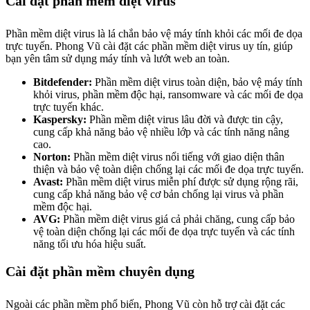
Cài đặt phần mềm diệt virus
Phần mềm diệt virus là lá chắn bảo vệ máy tính khỏi các mối đe dọa
trực tuyến. Phong Vũ cài đặt các phần mềm diệt virus uy tín, giúp
bạn yên tâm sử dụng máy tính và lướt web an toàn.
Bitdefender:
Phần mềm diệt virus toàn diện, bảo vệ máy tính
khỏi virus, phần mềm độc hại, ransomware và các mối đe dọa
trực tuyến khác.
Kaspersky:
Phần mềm diệt virus lâu đời và được tin cậy,
cung cấp khả năng bảo vệ nhiều lớp và các tính năng nâng
cao.
Norton:
Phần mềm diệt virus nổi tiếng với giao diện thân
thiện và bảo vệ toàn diện chống lại các mối đe dọa trực tuyến.
Avast:
Phần mềm diệt virus miễn phí được sử dụng rộng rãi,
cung cấp khả năng bảo vệ cơ bản chống lại virus và phần
mềm độc hại.
AVG:
Phần mềm diệt virus giá cả phải chăng, cung cấp bảo
vệ toàn diện chống lại các mối đe dọa trực tuyến và các tính
năng tối ưu hóa hiệu suất.
Cài đặt phần mềm chuyên dụng
Ngoài các phần mềm phổ biến, Phong Vũ còn hỗ trợ cài đặt các