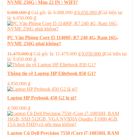
NVME 256G | Màn 22 IN | WIFI?
6.088.000
₫
Giá gốc là: 6.088.000 ₫.
6.050.000
₫
Giá hiện tại
là: 6.050.000 ₫.
PC Văn Phòng Core I5 11400F, R7 240 4G, Ram 16G,
NVME 256G phải không?
11.479.000
₫
Giá gốc là: 11.479.000 ₫.
9.050.000
₫
Giá hiện tại
là: 9.050.000 ₫.
Thông tin về Laptop HP Elitebook 850 G1?
4.850.000
₫
Laptop HP Probook 450 G2 là gì?
4.500.000
₫
Laptop Cũ Dell Precision 7550 (Core i7-10850H, RAM