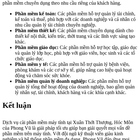
phần mềm chuyên dụng theo nhu cầu riêng của khách hàng.
Phần mềm kế toán:
Các phần mềm hỗ trợ quản lý tài chính,
kế toán và thuế, phù hợp với các doanh nghiệp và cá nhân có
nhu cầu quản lý tài chính chuyên nghiệp.
Phần mềm thiết kế:
Các phần mềm chuyên dụng dành cho
thiết kế nội thất, kiến trúc, thời trang và các lĩnh vực sáng tạo
khác.
Phần mềm giáo dục:
Các phần mềm hỗ trợ học tập, giáo dục
và quản lý lớp học, phù hợp với giáo viên, học sinh và các tổ
chức giáo dục.
Phần mềm y tế:
Các phần mềm hỗ trợ quản lý bệnh viện,
phòng khám và các cơ sở y tế, giúp nâng cao hiệu quả hoạt
động và chăm sóc sức khỏe.
Phần mềm quản lý doanh nghiệp:
Các phần mềm hỗ trợ
quản lý tổng thể hoạt động của doanh nghiệp, bao gồm quản
lý nhân sự, tài chính, khách hàng và các khía cạnh khác.
Kết luận
Dịch vụ cài phần mềm máy tính tại Xuân Thới Thượng, Hóc Môn
của Phong Vũ là giải pháp tối ưu giúp bạn giải quyết mọi vấn đề
phần mềm trên máy tính. Với đội ngũ kỹ thuật viên giàu kinh
nghiệm và hệ thống phần mềm đa dạng, Phong Vũ đáp ứng mọi