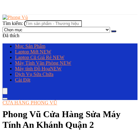
Tìm kiếm:
Đã thích
Mục Sản Phẩm
Laptop Mới
NEW
Laptop Cũ Giá Rẻ
NEW
Máy Tính Văn Phòng
NEW
Máy tính Đồ Họa
NEW
Dịch Vụ Sửa Chữa
Cài Đặt
CỬA HÀNG PHONG VŨ
Phong Vũ Cửa Hàng Sửa Máy
Tính An Khánh Quận 2