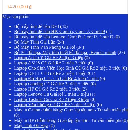
14.200.000
₫
Mục sản phẩm
Bộ máy tính để bàn Dell
(40)
Bộ máy tính để bàn HP: Core i5, Core i7, Core i9
(1)
Bộ máy tính để bàn Lenovo: Core i5, Core i7, Core i9
(0)
Bộ Máy Tính Giả Lập
(24)
Bộ Máy Tính Văn Phòng Giá Rẻ
(34)
Bộ PC đồ họa, Máy tính thiết kế đồ họa , Render nhanh
(27)
Laptop Acer Cũ Giá Rẻ 2 triệu 3 triệu
(0)
Laptop ASUS Cũ Giá Rẻ 2 triệu 3 triệu
(0)
Laptop Cho Sinh Viên Học Sinh Cũ Giá Rẻ 2 triệu 3 triệu
(0)
Laptop DELL Cũ Giá Rẻ 2 triệu 3 triệu
(61)
Laptop Đồ Hoạ Cũ - Cũ Giá Rẻ 4 triệu 5 triệu
(0)
Laptop Gaming Cũ Giá Rẻ 3 triệu 5 triệu
(0)
Laptop HP Cũ Giá Rẻ 2 triệu 3 triệu
(2)
Laptop Lenovo Cũ Giá Rẻ 2 triệu 3 triệu
(1)
Laptop Toshiba Cũ Giá Rẻ 2 triệu 3 triệu
(0)
Laptop Văn Phòng Cũ Giá Rẻ 2 triệu 3 triệu
(0)
Máy in Canon chính hãng: Giao lắp tận nơi - Tư vấn miễn phí
(0)
Máy in HP chính hãng: Giao lắp tận nơi - Tư vấn miễn phí
(0)
Máy Tính Đồ Họa
(0)