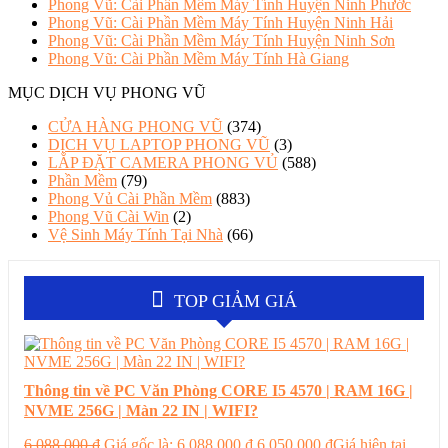
Phong Vũ: Cài Phần Mềm Máy Tính Huyện Ninh Phước
Phong Vũ: Cài Phần Mềm Máy Tính Huyện Ninh Hải
Phong Vũ: Cài Phần Mềm Máy Tính Huyện Ninh Sơn
Phong Vũ: Cài Phần Mềm Máy Tính Hà Giang
MỤC DỊCH VỤ PHONG VŨ
CỬA HÀNG PHONG VŨ
(374)
DỊCH VỤ LAPTOP PHONG VŨ
(3)
LẮP ĐẶT CAMERA PHONG VỦ
(588)
Phần Mềm
(79)
Phong Vủ Cài Phần Mềm
(883)
Phong Vũ Cài Win
(2)
Vệ Sinh Máy Tính Tại Nhà
(66)
TOP GIẢM GIÁ
Thông tin về PC Văn Phòng CORE I5 4570 | RAM 16G |
NVME 256G | Màn 22 IN | WIFI?
6.088.000
₫
Giá gốc là: 6.088.000 ₫.
6.050.000
₫
Giá hiện tại