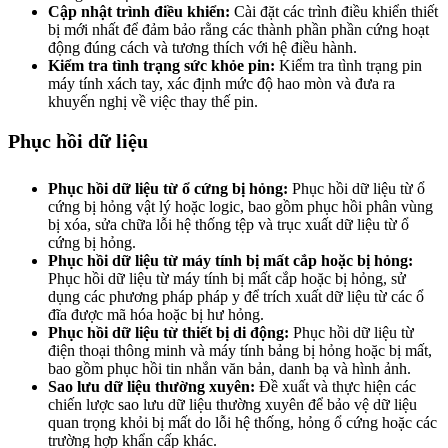
Cập nhật trình điều khiển:
Cài đặt các trình điều khiển thiết
bị mới nhất để đảm bảo rằng các thành phần phần cứng hoạt
động đúng cách và tương thích với hệ điều hành.
Kiểm tra tình trạng sức khỏe pin:
Kiểm tra tình trạng pin
máy tính xách tay, xác định mức độ hao mòn và đưa ra
khuyến nghị về việc thay thế pin.
Phục hồi dữ liệu
Phục hồi dữ liệu từ ổ cứng bị hỏng:
Phục hồi dữ liệu từ ổ
cứng bị hỏng vật lý hoặc logic, bao gồm phục hồi phân vùng
bị xóa, sửa chữa lỗi hệ thống tệp và trục xuất dữ liệu từ ổ
cứng bị hỏng.
Phục hồi dữ liệu từ máy tính bị mất cắp hoặc bị hỏng:
Phục hồi dữ liệu từ máy tính bị mất cắp hoặc bị hỏng, sử
dụng các phương pháp pháp y để trích xuất dữ liệu từ các ổ
đĩa được mã hóa hoặc bị hư hỏng.
Phục hồi dữ liệu từ thiết bị di động:
Phục hồi dữ liệu từ
điện thoại thông minh và máy tính bảng bị hỏng hoặc bị mất,
bao gồm phục hồi tin nhắn văn bản, danh bạ và hình ảnh.
Sao lưu dữ liệu thường xuyên:
Đề xuất và thực hiện các
chiến lược sao lưu dữ liệu thường xuyên để bảo vệ dữ liệu
quan trọng khỏi bị mất do lỗi hệ thống, hỏng ổ cứng hoặc các
trường hợp khẩn cấp khác.