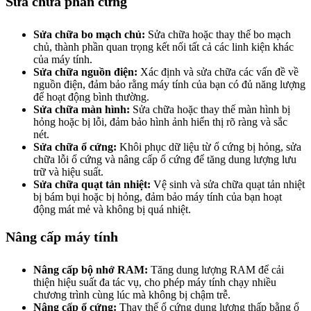
Sửa chữa phần cứng
Sửa chữa bo mạch chủ:
Sửa chữa hoặc thay thế bo mạch
chủ, thành phần quan trọng kết nối tất cả các linh kiện khác
của máy tính.
Sửa chữa nguồn điện:
Xác định và sửa chữa các vấn đề về
nguồn điện, đảm bảo rằng máy tính của bạn có đủ năng lượng
để hoạt động bình thường.
Sửa chữa màn hình:
Sửa chữa hoặc thay thế màn hình bị
hỏng hoặc bị lỗi, đảm bảo hình ảnh hiển thị rõ ràng và sắc
nét.
Sửa chữa ổ cứng:
Khôi phục dữ liệu từ ổ cứng bị hỏng, sửa
chữa lỗi ổ cứng và nâng cấp ổ cứng để tăng dung lượng lưu
trữ và hiệu suất.
Sửa chữa quạt tản nhiệt:
Vệ sinh và sửa chữa quạt tản nhiệt
bị bám bụi hoặc bị hỏng, đảm bảo máy tính của bạn hoạt
động mát mẻ và không bị quá nhiệt.
Nâng cấp máy tính
Nâng cấp bộ nhớ RAM:
Tăng dung lượng RAM để cải
thiện hiệu suất đa tác vụ, cho phép máy tính chạy nhiều
chương trình cùng lúc mà không bị chậm trễ.
Nâng cấp ổ cứng:
Thay thế ổ cứng dung lượng thấp bằng ổ