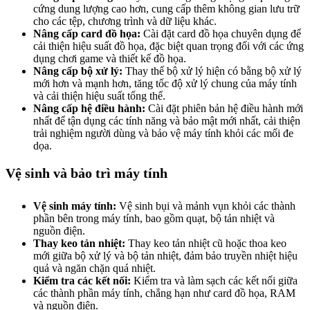
cứng dung lượng cao hơn, cung cấp thêm không gian lưu trữ
cho các tệp, chương trình và dữ liệu khác.
Nâng cấp card đồ họa:
Cài đặt card đồ họa chuyên dụng để
cải thiện hiệu suất đồ họa, đặc biệt quan trọng đối với các ứng
dụng chơi game và thiết kế đồ họa.
Nâng cấp bộ xử lý:
Thay thế bộ xử lý hiện có bằng bộ xử lý
mới hơn và mạnh hơn, tăng tốc độ xử lý chung của máy tính
và cải thiện hiệu suất tổng thể.
Nâng cấp hệ điều hành:
Cài đặt phiên bản hệ điều hành mới
nhất để tận dụng các tính năng và bảo mật mới nhất, cải thiện
trải nghiệm người dùng và bảo vệ máy tính khỏi các mối đe
dọa.
Vệ sinh và bảo trì máy tính
Vệ sinh máy tính:
Vệ sinh bụi và mảnh vụn khỏi các thành
phần bên trong máy tính, bao gồm quạt, bộ tản nhiệt và
nguồn điện.
Thay keo tản nhiệt:
Thay keo tản nhiệt cũ hoặc thoa keo
mới giữa bộ xử lý và bộ tản nhiệt, đảm bảo truyền nhiệt hiệu
quả và ngăn chặn quá nhiệt.
Kiểm tra các kết nối:
Kiểm tra và làm sạch các kết nối giữa
các thành phần máy tính, chẳng hạn như card đồ họa, RAM
và nguồn điện.