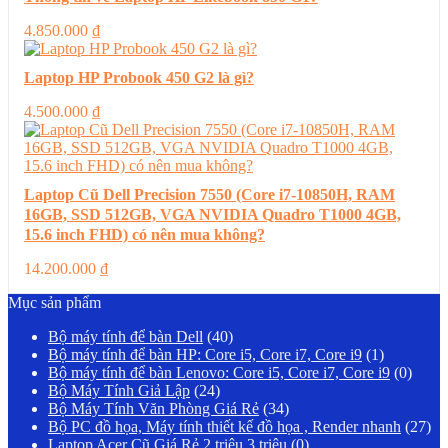
4.850.000
₫
Laptop HP Probook 450 G2 là gì?
4.500.000
₫
Laptop Cũ Dell Precision 7550 (Core i7-10850H, RAM
16GB, SSD 512GB, VGA NVIDIA Quadro T1000 4GB,
15.6 inch FHD) có nên mua không?
14.200.000
₫
Mục sản phẩm
Bộ máy tính để bàn Dell
(40)
Bộ máy tính để bàn HP: Core i5, Core i7, Core i9
(1)
Bộ máy tính để bàn Lenovo: Core i5, Core i7, Core i9
(0)
Bộ Máy Tính Giả Lập
(24)
Bộ Máy Tính Văn Phòng Giá Rẻ
(34)
Bộ PC đồ họa, Máy tính thiết kế đồ họa , Render nhanh
(27)
Laptop Acer Cũ Giá Rẻ 2 triệu 3 triệu
(0)