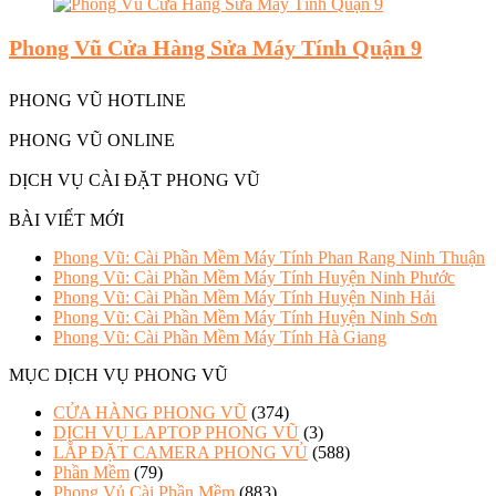
Phong Vũ Cửa Hàng Sửa Máy Tính Quận 9
PHONG VŨ HOTLINE
PHONG VŨ ONLINE
DỊCH VỤ CÀI ĐẶT PHONG VŨ
BÀI VIẾT MỚI
Phong Vũ: Cài Phần Mềm Máy Tính Phan Rang Ninh Thuận
Phong Vũ: Cài Phần Mềm Máy Tính Huyện Ninh Phước
Phong Vũ: Cài Phần Mềm Máy Tính Huyện Ninh Hải
Phong Vũ: Cài Phần Mềm Máy Tính Huyện Ninh Sơn
Phong Vũ: Cài Phần Mềm Máy Tính Hà Giang
MỤC DỊCH VỤ PHONG VŨ
CỬA HÀNG PHONG VŨ
(374)
DỊCH VỤ LAPTOP PHONG VŨ
(3)
LẮP ĐẶT CAMERA PHONG VỦ
(588)
Phần Mềm
(79)
Phong Vủ Cài Phần Mềm
(883)