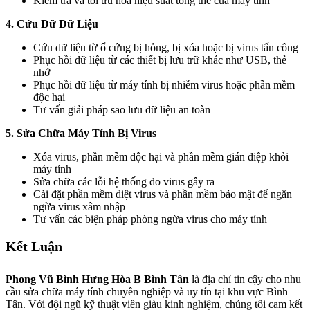
Kiểm tra và tối ưu hóa hiệu suất tổng thể của máy tính
4. Cứu Dữ Dữ Liệu
Cứu dữ liệu từ ổ cứng bị hỏng, bị xóa hoặc bị virus tấn công
Phục hồi dữ liệu từ các thiết bị lưu trữ khác như USB, thẻ
nhớ
Phục hồi dữ liệu từ máy tính bị nhiễm virus hoặc phần mềm
độc hại
Tư vấn giải pháp sao lưu dữ liệu an toàn
5. Sửa Chữa Máy Tính Bị Virus
Xóa virus, phần mềm độc hại và phần mềm gián điệp khỏi
máy tính
Sửa chữa các lỗi hệ thống do virus gây ra
Cài đặt phần mềm diệt virus và phần mềm bảo mật để ngăn
ngừa virus xâm nhập
Tư vấn các biện pháp phòng ngừa virus cho máy tính
Kết Luận
Phong Vũ Bình Hưng Hòa B Bình Tân
là địa chỉ tin cậy cho nhu
cầu sửa chữa máy tính chuyên nghiệp và uy tín tại khu vực Bình
Tân. Với đội ngũ kỹ thuật viên giàu kinh nghiệm, chúng tôi cam kết