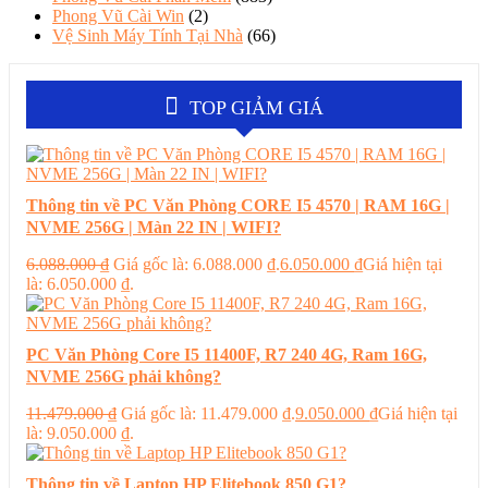
Phong Vũ Cài Win
(2)
Vệ Sinh Máy Tính Tại Nhà
(66)
TOP GIẢM GIÁ
Thông tin về PC Văn Phòng CORE I5 4570 | RAM 16G |
NVME 256G | Màn 22 IN | WIFI?
6.088.000
₫
Giá gốc là: 6.088.000 ₫.
6.050.000
₫
Giá hiện tại
là: 6.050.000 ₫.
PC Văn Phòng Core I5 11400F, R7 240 4G, Ram 16G,
NVME 256G phải không?
11.479.000
₫
Giá gốc là: 11.479.000 ₫.
9.050.000
₫
Giá hiện tại
là: 9.050.000 ₫.
Thông tin về Laptop HP Elitebook 850 G1?