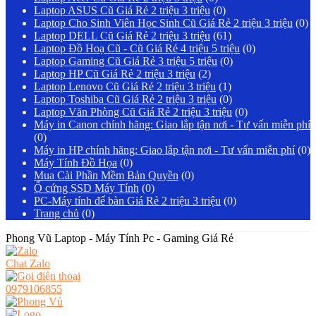
Laptop ASUS Cũ Giá Rẻ 2 triệu 3 triệu
(0)
Laptop Cho Sinh Viên Học Sinh Cũ Giá Rẻ 2 triệu 3 triệu
(0)
Laptop DELL Cũ Giá Rẻ 2 triệu 3 triệu
(61)
Laptop Đồ Hoạ Cũ - Cũ Giá Rẻ 4 triệu 5 triệu
(0)
Laptop Gaming Cũ Giá Rẻ 3 triệu 5 triệu
(0)
Laptop HP Cũ Giá Rẻ 2 triệu 3 triệu
(2)
Laptop Lenovo Cũ Giá Rẻ 2 triệu 3 triệu
(1)
Laptop Toshiba Cũ Giá Rẻ 2 triệu 3 triệu
(0)
Laptop Văn Phòng Cũ Giá Rẻ 2 triệu 3 triệu
(0)
Máy in Canon chính hãng: Giao lắp tận nơi - Tư vấn miễn phí
(0)
Máy in HP chính hãng: Giao lắp tận nơi - Tư vấn miễn phí
(0)
Máy Tính Đồ Họa
(0)
Mua Cài Phần Mềm Bản Quyền
(0)
Ổ cứng SSD Máy Tính
(0)
PC-Máy tính để bàn Giá Rẻ 2 triệu 3 triệu
(0)
Trang chủ
(0)
Phong Vũ Laptop - Máy Tính Pc - Gaming Giá Rẻ
Chat Zalo
0979106855