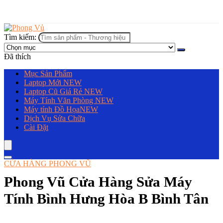
Tìm kiếm:
Đã thích
Mục Sản Phẩm
Laptop Mới
NEW
Laptop Cũ Giá Rẻ
NEW
Máy Tính Văn Phòng
NEW
Máy tính Đồ Họa
NEW
Dịch Vụ Sửa Chữa
Cài Đặt
CỬA HÀNG PHONG VŨ
Phong Vũ Cửa Hàng Sửa Máy
Tính Bình Hưng Hòa B Bình Tân