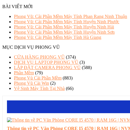
BÀI VIẾT MỚI
Phong Vũ: Cài Phần Mềm Máy Tính Phan Rang Ninh Thuận
Phong Vũ: Cài Phần Mềm Máy Tính Huyện Ninh Phước
Phong Vũ: Cài Phần Mềm Máy Tính Huyện Ninh Hải
Phong Vũ: Cài Phần Mềm Máy Tính Huyện Ninh Sơn
Phong Vũ: Cài Phần Mềm Máy Tính Hà Giang
MỤC DỊCH VỤ PHONG VŨ
CỬA HÀNG PHONG VŨ
(374)
DỊCH VỤ LAPTOP PHONG VŨ
(3)
LẮP ĐẶT CAMERA PHONG VỦ
(588)
Phần Mềm
(79)
Phong Vủ Cài Phần Mềm
(883)
Phong Vũ Cài Win
(2)
Vệ Sinh Máy Tính Tại Nhà
(66)
Thông tin về PC Văn Phòng CORE I5 4570 | RAM 16G | NVM