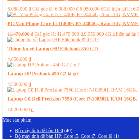
6.088.000
₫
Giá gốc là: 6.088.000 ₫.
6.050.000
₫
Giá hiện tại là: 6
PC Văn Phòng Core I5 11400F, R7 240 4G, Ram 16G, NVME
11.479.000
₫
Giá gốc là: 11.479.000 ₫.
9.050.000
₫
Giá hiện tại là:
Thông tin về Laptop HP Elitebook 850 G1?
4.850.000
₫
Laptop HP Probook 450 G2 là gì?
4.500.000
₫
Laptop Cũ Dell Precision 7550 (Core i7-10850H, RAM 16G
14.200.000
₫
Mục sản phẩm
Bộ máy tính để bàn Dell
(40)
Bộ máy tính để bàn HP: Core i5, Core i7, Core i9
(1)