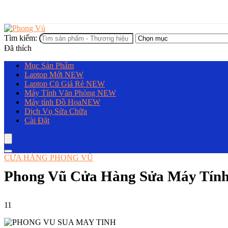
Tìm kiếm:
Đã thích
Mục Sản Phẩm
Laptop Mới
NEW
Laptop Cũ Giá Rẻ
NEW
Máy Tính Văn Phòng
NEW
Máy tính Đồ Họa
NEW
Dịch Vụ Sửa Chữa
Cài Đặt
CỬA HÀNG PHONG VŨ
Phong Vũ Cửa Hàng Sửa Máy Tính
11