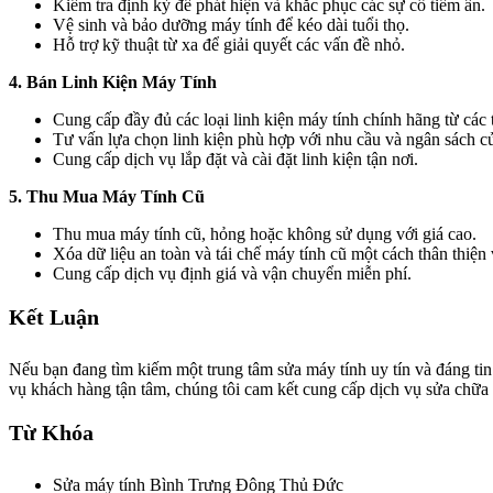
Kiểm tra định kỳ để phát hiện và khắc phục các sự cố tiềm ẩn.
Vệ sinh và bảo dưỡng máy tính để kéo dài tuổi thọ.
Hỗ trợ kỹ thuật từ xa để giải quyết các vấn đề nhỏ.
4. Bán Linh Kiện Máy Tính
Cung cấp đầy đủ các loại linh kiện máy tính chính hãng từ các
Tư vấn lựa chọn linh kiện phù hợp với nhu cầu và ngân sách c
Cung cấp dịch vụ lắp đặt và cài đặt linh kiện tận nơi.
5. Thu Mua Máy Tính Cũ
Thu mua máy tính cũ, hỏng hoặc không sử dụng với giá cao.
Xóa dữ liệu an toàn và tái chế máy tính cũ một cách thân thiện
Cung cấp dịch vụ định giá và vận chuyển miễn phí.
Kết Luận
Nếu bạn đang tìm kiếm một trung tâm sửa máy tính uy tín và đáng t
vụ khách hàng tận tâm, chúng tôi cam kết cung cấp dịch vụ sửa chữa 
Từ Khóa
Sửa máy tính Bình Trưng Đông Thủ Đức