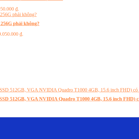
.050.000 ₫.
 256G phải không?
 9.050.000 ₫.
B, SSD 512GB, VGA NVIDIA Quadro T1000 4GB, 15.6 inch FHD) 