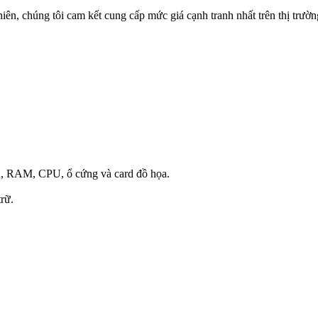
ên, chúng tôi cam kết cung cấp mức giá cạnh tranh nhất trên thị trườn
hủ, RAM, CPU, ổ cứng và card đồ họa.
rữ.