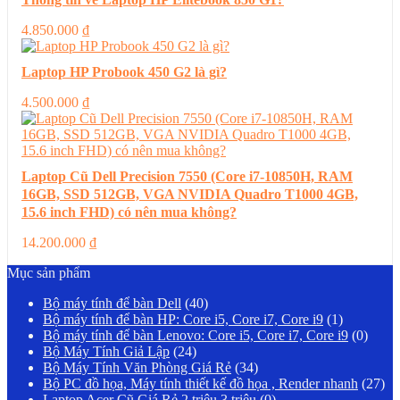
4.850.000
₫
Laptop HP Probook 450 G2 là gì?
4.500.000
₫
Laptop Cũ Dell Precision 7550 (Core i7-10850H, RAM
16GB, SSD 512GB, VGA NVIDIA Quadro T1000 4GB,
15.6 inch FHD) có nên mua không?
14.200.000
₫
Mục sản phẩm
Bộ máy tính để bàn Dell
(40)
Bộ máy tính để bàn HP: Core i5, Core i7, Core i9
(1)
Bộ máy tính để bàn Lenovo: Core i5, Core i7, Core i9
(0)
Bộ Máy Tính Giả Lập
(24)
Bộ Máy Tính Văn Phòng Giá Rẻ
(34)
Bộ PC đồ họa, Máy tính thiết kế đồ họa , Render nhanh
(27)
Laptop Acer Cũ Giá Rẻ 2 triệu 3 triệu
(0)