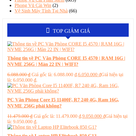
Phong Vũ Cài Win
(2)
Vệ Sinh Máy Tính Tại Nhà
(66)
TOP GIẢM GIÁ
Thông tin về PC Văn Phòng CORE I5 4570 | RAM 16G |
NVME 256G | Màn 22 IN | WIFI?
6.088.000
₫
Giá gốc là: 6.088.000 ₫.
6.050.000
₫
Giá hiện tại
là: 6.050.000 ₫.
PC Văn Phòng Core I5 11400F, R7 240 4G, Ram 16G,
NVME 256G phải không?
11.479.000
₫
Giá gốc là: 11.479.000 ₫.
9.050.000
₫
Giá hiện tại
là: 9.050.000 ₫.
Thông tin về Laptop HP Elitebook 850 G1?