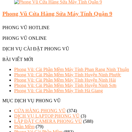
Phong Vũ Cửa Hàng Sửa Máy Tính Quận 9
PHONG VŨ HOTLINE
PHONG VŨ ONLINE
DỊCH VỤ CÀI ĐẶT PHONG VŨ
BÀI VIẾT MỚI
Phong Vũ: Cài Phần Mềm Máy Tính Phan Rang Ninh Thuận
Phong Vũ: Cài Phần Mềm Máy Tính Huyện Ninh Phước
Phong Vũ: Cài Phần Mềm Máy Tính Huyện Ninh Hải
Phong Vũ: Cài Phần Mềm Máy Tính Huyện Ninh Sơn
Phong Vũ: Cài Phần Mềm Máy Tính Hà Giang
MỤC DỊCH VỤ PHONG VŨ
CỬA HÀNG PHONG VŨ
(374)
DỊCH VỤ LAPTOP PHONG VŨ
(3)
LẮP ĐẶT CAMERA PHONG VỦ
(588)
Phần Mềm
(79)
Phong Vủ Cài Phần Mềm
(883)