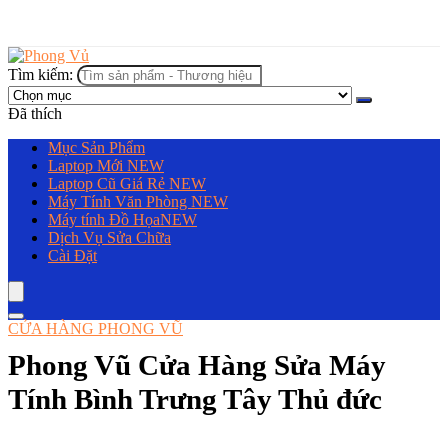
Tìm kiếm:
Đã thích
Mục Sản Phẩm
Laptop Mới
NEW
Laptop Cũ Giá Rẻ
NEW
Máy Tính Văn Phòng
NEW
Máy tính Đồ Họa
NEW
Dịch Vụ Sửa Chữa
Cài Đặt
CỬA HÀNG PHONG VŨ
Phong Vũ Cửa Hàng Sửa Máy
Tính Bình Trưng Tây Thủ đức