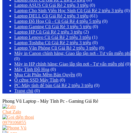
Laptop ASUS Cũ Giá Rẻ 2 triệu 3 triệu
(0)
Laptop Cho Sinh Viên Học Sinh Cũ Giá Rẻ 2 triệu 3 triệu
(0)
Laptop DELL Cũ Giá Rẻ 2 triệu 3 triệu
(61)
Laptop Đồ Hoạ Cũ - Cũ Giá Rẻ 4 triệu 5 triệu
(0)
Laptop Gaming Cũ Giá Rẻ 3 triệu 5 triệu
(0)
Laptop HP Cũ Giá Rẻ 2 triệu 3 triệu
(2)
Laptop Lenovo Cũ Giá Rẻ 2 triệu 3 triệu
(1)
Laptop Toshiba Cũ Giá Rẻ 2 triệu 3 triệu
(0)
Laptop Văn Phòng Cũ Giá Rẻ 2 triệu 3 triệu
(0)
Máy in Canon chính hãng: Giao lắp tận nơi - Tư vấn miễn phí
(0)
Máy in HP chính hãng: Giao lắp tận nơi - Tư vấn miễn phí
(0)
Máy Tính Đồ Họa
(0)
Mua Cài Phần Mềm Bản Quyền
(0)
Ổ cứng SSD Máy Tính
(0)
PC-Máy tính để bàn Giá Rẻ 2 triệu 3 triệu
(0)
Trang chủ
(0)
Phong Vũ Laptop - Máy Tính Pc - Gaming Giá Rẻ
Chat Zalo
0979106855