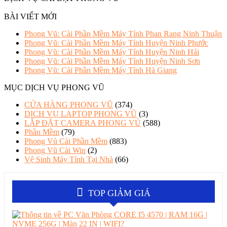
BÀI VIẾT MỚI
Phong Vũ: Cài Phần Mềm Máy Tính Phan Rang Ninh Thuận
Phong Vũ: Cài Phần Mềm Máy Tính Huyện Ninh Phước
Phong Vũ: Cài Phần Mềm Máy Tính Huyện Ninh Hải
Phong Vũ: Cài Phần Mềm Máy Tính Huyện Ninh Sơn
Phong Vũ: Cài Phần Mềm Máy Tính Hà Giang
MỤC DỊCH VỤ PHONG VŨ
CỬA HÀNG PHONG VŨ
(374)
DỊCH VỤ LAPTOP PHONG VŨ
(3)
LẮP ĐẶT CAMERA PHONG VỦ
(588)
Phần Mềm
(79)
Phong Vủ Cài Phần Mềm
(883)
Phong Vũ Cài Win
(2)
Vệ Sinh Máy Tính Tại Nhà
(66)
TOP GIẢM GIÁ