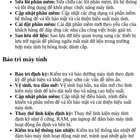
Sửa lỗi phần mềm:
Sửa chữa các lỗi phần mềm, lỗi hệ thống
và lỗi ứng dụng để khôi phục chức năng máy tính.
Cập nhật phần mềm:
Cập nhật các ứng dụng và phần mềm
hệ thống để vá lỗi bảo mật và cải thiện hiệu suất máy tính.
Cài đặt phần mềm:
Cài đặt phần mềm mới theo yêu cầu của
khách hàng để đáp ứng các nhu cầu công việc hoặc giải trí.
Sao lưu dữ liệu:
Sao lưu dữ liệu quan trọng sang các thiết bị
lưu trữ ngoài để phòng ngừa mất mát dữ liệu trong trường
hợp máy tính bị hỏng hoặc đánh cắp.
Bảo trì máy tính
Bảo trì định kỳ:
Kiểm tra và bảo dưỡng máy tính theo định
kỳ để phát hiện và khắc phục sớm các vấn đề tiềm ẩn.
Vệ sinh, tra dầu mỡ:
Vệ sinh bụi bẩn, tra dầu mỡ cho linh
kiện máy tính để kéo dài tuổi thọ và nâng cao hiệu suất.
Cập nhật phần mềm:
Cập nhật hệ điều hành, trình điều
khiển và phần mềm để vá lỗi bảo mật và cải thiện hiệu suất
máy tính.
Thay thế linh kiện định kỳ:
Thay thế linh kiện máy tính
định kỳ như ổ cứng, RAM, pin laptop để đảm bảo máy tính
hoạt động ổn định và bền bỉ.
Kiểm tra hệ thống tản nhiệt:
Kiểm tra hệ thống tản nhiệt để
đảm bảo máy tính hoạt động mát mẻ, tránh quá nhiệt gây hư