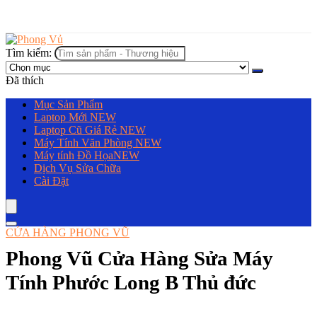
Tìm kiếm:
Đã thích
Mục Sản Phẩm
Laptop Mới
NEW
Laptop Cũ Giá Rẻ
NEW
Máy Tính Văn Phòng
NEW
Máy tính Đồ Họa
NEW
Dịch Vụ Sửa Chữa
Cài Đặt
CỬA HÀNG PHONG VŨ
Phong Vũ Cửa Hàng Sửa Máy
Tính Phước Long B Thủ đức