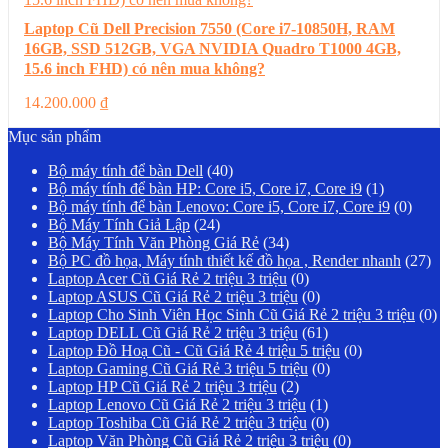
Laptop Cũ Dell Precision 7550 (Core i7-10850H, RAM
16GB, SSD 512GB, VGA NVIDIA Quadro T1000 4GB,
15.6 inch FHD) có nên mua không?
14.200.000
₫
Mục sản phẩm
Bộ máy tính để bàn Dell
(40)
Bộ máy tính để bàn HP: Core i5, Core i7, Core i9
(1)
Bộ máy tính để bàn Lenovo: Core i5, Core i7, Core i9
(0)
Bộ Máy Tính Giả Lập
(24)
Bộ Máy Tính Văn Phòng Giá Rẻ
(34)
Bộ PC đồ họa, Máy tính thiết kế đồ họa , Render nhanh
(27)
Laptop Acer Cũ Giá Rẻ 2 triệu 3 triệu
(0)
Laptop ASUS Cũ Giá Rẻ 2 triệu 3 triệu
(0)
Laptop Cho Sinh Viên Học Sinh Cũ Giá Rẻ 2 triệu 3 triệu
(0)
Laptop DELL Cũ Giá Rẻ 2 triệu 3 triệu
(61)
Laptop Đồ Hoạ Cũ - Cũ Giá Rẻ 4 triệu 5 triệu
(0)
Laptop Gaming Cũ Giá Rẻ 3 triệu 5 triệu
(0)
Laptop HP Cũ Giá Rẻ 2 triệu 3 triệu
(2)
Laptop Lenovo Cũ Giá Rẻ 2 triệu 3 triệu
(1)
Laptop Toshiba Cũ Giá Rẻ 2 triệu 3 triệu
(0)
Laptop Văn Phòng Cũ Giá Rẻ 2 triệu 3 triệu
(0)