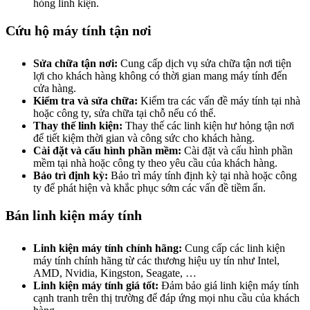
hỏng linh kiện.
Cứu hộ máy tính tận nơi
Sửa chữa tận nơi:
Cung cấp dịch vụ sửa chữa tận nơi tiện
lợi cho khách hàng không có thời gian mang máy tính đến
cửa hàng.
Kiểm tra và sửa chữa:
Kiểm tra các vấn đề máy tính tại nhà
hoặc công ty, sửa chữa tại chỗ nếu có thể.
Thay thế linh kiện:
Thay thế các linh kiện hư hỏng tận nơi
để tiết kiệm thời gian và công sức cho khách hàng.
Cài đặt và cấu hình phần mềm:
Cài đặt và cấu hình phần
mềm tại nhà hoặc công ty theo yêu cầu của khách hàng.
Bảo trì định kỳ:
Bảo trì máy tính định kỳ tại nhà hoặc công
ty để phát hiện và khắc phục sớm các vấn đề tiềm ẩn.
Bán linh kiện máy tính
Linh kiện máy tính chính hãng:
Cung cấp các linh kiện
máy tính chính hãng từ các thương hiệu uy tín như Intel,
AMD, Nvidia, Kingston, Seagate, …
Linh kiện máy tính giá tốt:
Đảm bảo giá linh kiện máy tính
cạnh tranh trên thị trường để đáp ứng mọi nhu cầu của khách