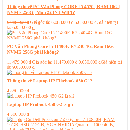
Thông tin về PC Văn Phòng CORE I5 4570 | RAM 16G |
NVME 256G | Màn 22 IN | WIFI?
6.088.000
₫
Giá gốc là: 6.088.000 ₫.
6.050.000
₫
Giá hiện tại
là: 6.050.000 ₫.
PC Văn Phòng Core I5 11400F, R7 240 4G, Ram 16G,
NVME 256G phải không?
11.479.000
₫
Giá gốc là: 11.479.000 ₫.
9.050.000
₫
Giá hiện tại
là: 9.050.000 ₫.
Thông tin về Laptop HP Elitebook 850 G1?
4.850.000
₫
Laptop HP Probook 450 G2 là gì?
4.500.000
₫