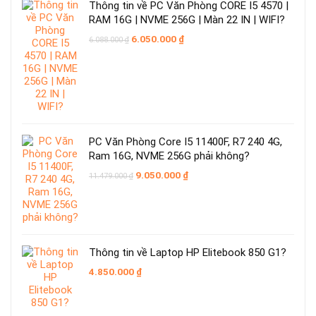
Thông tin về PC Văn Phòng CORE I5 4570 |
RAM 16G | NVME 256G | Màn 22 IN | WIFI?
Giá
Giá
6.050.000
₫
6.088.000
₫
gốc
hiện
là:
tại
6.088.000 ₫.
là:
6.050.000 ₫.
PC Văn Phòng Core I5 11400F, R7 240 4G,
Ram 16G, NVME 256G phải không?
Giá
Giá
9.050.000
₫
11.479.000
₫
gốc
hiện
là:
tại
11.479.000 ₫.
là:
9.050.000 ₫.
Thông tin về Laptop HP Elitebook 850 G1?
4.850.000
₫