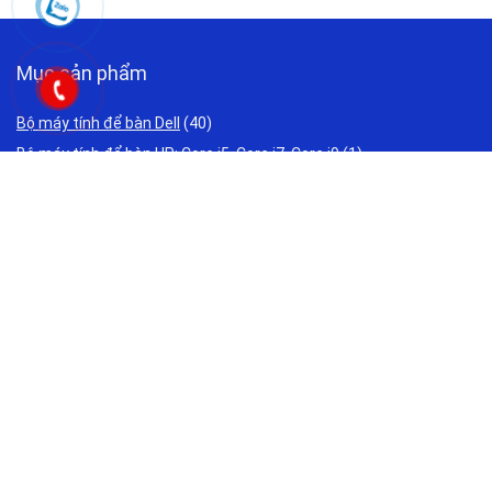
Mục sản phẩm
Bộ máy tính để bàn Dell
(40)
Bộ máy tính để bàn HP: Core i5, Core i7, Core i9
(1)
Bộ máy tính để bàn Lenovo: Core i5, Core i7, Core i9
(0)
Bộ Máy Tính Giả Lập
(24)
Bộ Máy Tính Văn Phòng Giá Rẻ
(34)
Bộ PC đồ họa, Máy tính thiết kế đồ họa , Render nhanh
(27)
Laptop Acer Cũ Giá Rẻ 2 triệu 3 triệu
(0)
Laptop ASUS Cũ Giá Rẻ 2 triệu 3 triệu
(0)
Laptop Cho Sinh Viên Học Sinh Cũ Giá Rẻ 2 triệu 3 triệu
(0)
Laptop DELL Cũ Giá Rẻ 2 triệu 3 triệu
(61)
Laptop Đồ Hoạ Cũ - Cũ Giá Rẻ 4 triệu 5 triệu
(0)
Laptop Gaming Cũ Giá Rẻ 3 triệu 5 triệu
(0)
Laptop HP Cũ Giá Rẻ 2 triệu 3 triệu
(2)