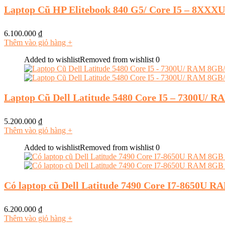
Laptop Cũ HP Elitebook 840 G5/ Core I5 – 8XX
6.100.000
₫
Thêm vào giỏ hàng
+
Added to wishlist
Removed from wishlist
0
Laptop Cũ Dell Latitude 5480 Core I5 – 7300U/ 
5.200.000
₫
Thêm vào giỏ hàng
+
Added to wishlist
Removed from wishlist
0
Có laptop cũ Dell Latitude 7490 Core I7-8650U
6.200.000
₫
Thêm vào giỏ hàng
+