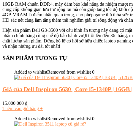
16GB RAM chuẩn DDR4, máy đảm bảo khả năng đa nhiệm mượt mà, 
cung cấp không gian lưu trữ rộng rãi mà còn giúp tăng tốc độ khởi 
4GB VRAM là điểm nhấn quan trọng, cho phép game thủ thỏa sức trả
HD sắc nét càng làm tăng thêm trải nghiệm giải trí sống động và chân
Hiện sản phẩm Dell G3-3500 với cấu hình ấn tượng này đang có mặt 
phẩm chính hãng cùng chế độ bảo hành vượt trội lên đến 36 tháng, man
chất lượng sản phẩm. Đừng bỏ lỡ cơ hội sở hữu chiếc laptop gaming đ
và nhận những ưu đãi tốt nhất!
SẢN PHẨM TƯƠNG TỰ
Added to wishlist
Removed from wishlist
0
Giá của Dell Inspiron 5630 | Core i5-1340P | 16GB 
15.000.000
₫
Thêm vào giỏ hàng
+
Added to wishlist
Removed from wishlist
0