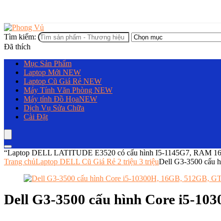
Tìm kiếm:
Đã thích
Mục Sản Phẩm
Laptop Mới
NEW
Laptop Cũ Giá Rẻ
NEW
Máy Tính Văn Phòng
NEW
Máy tính Đồ Họa
NEW
Dịch Vụ Sửa Chữa
Cài Đặt
“Laptop DELL LATITUDE E3520 có cấu hình I5-1145G7, RAM 16GB
Trang chủ
Laptop DELL Cũ Giá Rẻ 2 triệu 3 triệu
Dell G3-3500 cấu 
Dell G3-3500 cấu hình Core i5-1