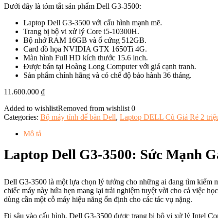
Dưới đây là tóm tắt sản phẩm Dell G3-3500:
Laptop Dell G3-3500 với cấu hình mạnh mẽ.
Trang bị bộ vi xử lý Core i5-10300H.
Bộ nhớ RAM 16GB và ổ cứng 512GB.
Card đồ họa NVIDIA GTX 1650Ti 4G.
Màn hình Full HD kích thước 15.6 inch.
Được bán tại Hoàng Long Computer với giá cạnh tranh.
Sản phẩm chính hãng và có chế độ bảo hành 36 tháng.
11.600.000
₫
Added to wishlist
Removed from wishlist
0
Categories:
Bộ máy tính để bàn Dell
,
Laptop DELL Cũ Giá Rẻ 2 triệu
Mô tả
Laptop Dell G3-3500: Sức Mạnh G
Dell G3-3500 là một lựa chọn lý tưởng cho những ai đang tìm kiếm m
chiếc máy này hứa hẹn mang lại trải nghiệm tuyệt vời cho cả việc học
dùng cần một cỗ máy hiệu năng ổn định cho các tác vụ nặng.
Đi sâu vào cấu hình, Dell G3-3500 được trang bị bộ vi xử lý Intel 