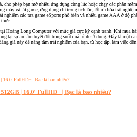
cho phép bạn mở nhiều ứng dụng cùng lúc hoặc chạy các phần mềm
động máy và tải game, ứng dụng chỉ trong tích tắc, tối ưu hóa trải n
i nghiệm các tựa game eSports phổ biến và nhiều game AAA ở độ phân
 thực.
tại Hoàng Long Computer với mức giá cực kỳ cạnh tranh. Khi mua hàng
g lại sự an tâm tuyệt đối trong suốt quá trình sử dụng. Đây là một cam
áng giá này để nâng tầm trải nghiệm của bạn, từ học tập, làm việc đến
| 512GB | 16.0′ FullHD+ | Bạc là bao nhiêu?