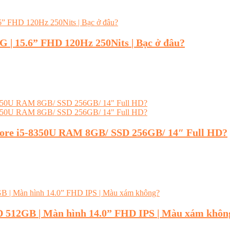
2G | 15.6” FHD 120Hz 250Nits | Bạc ở đâu?
 Core i5-8350U RAM 8GB/ SSD 256GB/ 14″ Full HD?
SD 512GB | Màn hình 14.0” FHD IPS | Màu xám khôn