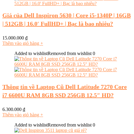
Giá của Dell Inspiron 5630 | Core i5-1340P | 16GB
| 512GB | 16.0′ FullHD+ | Bạc là bao nhiêu?
15.000.000
₫
Thêm vào giỏ hàng
+
Added to wishlist
Removed from wishlist
0
Thông tin về Laptop Cũ Dell Latitude 7270 Core
i7 6600U RAM 8GB SSD 256GB 12.5″ HD?
6.300.000
₫
Thêm vào giỏ hàng
+
Added to wishlist
Removed from wishlist
0