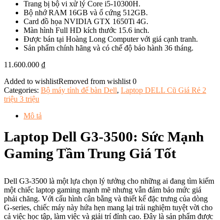
Trang bị bộ vi xử lý Core i5-10300H.
Bộ nhớ RAM 16GB và ổ cứng 512GB.
Card đồ họa NVIDIA GTX 1650Ti 4G.
Màn hình Full HD kích thước 15.6 inch.
Được bán tại Hoàng Long Computer với giá cạnh tranh.
Sản phẩm chính hãng và có chế độ bảo hành 36 tháng.
11.600.000
₫
Added to wishlist
Removed from wishlist
0
Categories:
Bộ máy tính để bàn Dell
,
Laptop DELL Cũ Giá Rẻ 2
triệu 3 triệu
Mô tả
Laptop Dell G3-3500: Sức Mạnh
Gaming Tầm Trung Giá Tốt
Dell G3-3500 là một lựa chọn lý tưởng cho những ai đang tìm kiếm
một chiếc laptop gaming mạnh mẽ nhưng vẫn đảm bảo mức giá
phải chăng. Với cấu hình cân bằng và thiết kế đặc trưng của dòng
G-series, chiếc máy này hứa hẹn mang lại trải nghiệm tuyệt vời cho
cả việc học tập, làm việc và giải trí đỉnh cao. Đây là sản phẩm được