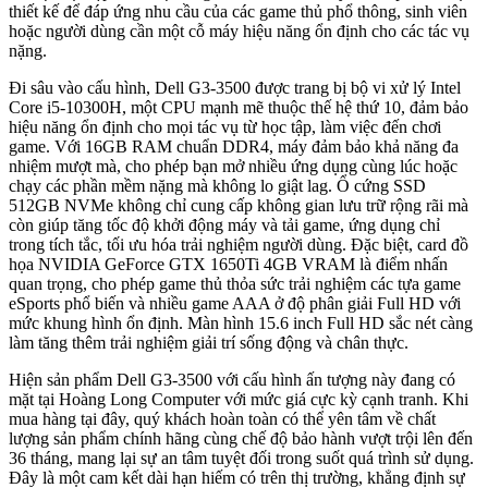
thiết kế để đáp ứng nhu cầu của các game thủ phổ thông, sinh viên
hoặc người dùng cần một cỗ máy hiệu năng ổn định cho các tác vụ
nặng.
Đi sâu vào cấu hình, Dell G3-3500 được trang bị bộ vi xử lý Intel
Core i5-10300H, một CPU mạnh mẽ thuộc thế hệ thứ 10, đảm bảo
hiệu năng ổn định cho mọi tác vụ từ học tập, làm việc đến chơi
game. Với 16GB RAM chuẩn DDR4, máy đảm bảo khả năng đa
nhiệm mượt mà, cho phép bạn mở nhiều ứng dụng cùng lúc hoặc
chạy các phần mềm nặng mà không lo giật lag. Ổ cứng SSD
512GB NVMe không chỉ cung cấp không gian lưu trữ rộng rãi mà
còn giúp tăng tốc độ khởi động máy và tải game, ứng dụng chỉ
trong tích tắc, tối ưu hóa trải nghiệm người dùng. Đặc biệt, card đồ
họa NVIDIA GeForce GTX 1650Ti 4GB VRAM là điểm nhấn
quan trọng, cho phép game thủ thỏa sức trải nghiệm các tựa game
eSports phổ biến và nhiều game AAA ở độ phân giải Full HD với
mức khung hình ổn định. Màn hình 15.6 inch Full HD sắc nét càng
làm tăng thêm trải nghiệm giải trí sống động và chân thực.
Hiện sản phẩm Dell G3-3500 với cấu hình ấn tượng này đang có
mặt tại Hoàng Long Computer với mức giá cực kỳ cạnh tranh. Khi
mua hàng tại đây, quý khách hoàn toàn có thể yên tâm về chất
lượng sản phẩm chính hãng cùng chế độ bảo hành vượt trội lên đến
36 tháng, mang lại sự an tâm tuyệt đối trong suốt quá trình sử dụng.
Đây là một cam kết dài hạn hiếm có trên thị trường, khẳng định sự