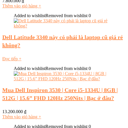
7.800.000
₫
Thêm vào giỏ hàng
+
Added to wishlist
Removed from wishlist
0
Dell Latitude 3340 này có phải là laptop cũ giá rẻ
không?
Đọc tiếp
+
Added to wishlist
Removed from wishlist
0
Mua Dell Inspiron 3530 | Core i5-1334U | 8GB |
512G | 15.6” FHD 120Hz 250Nits | Bạc ở đâu?
13.200.000
₫
Thêm vào giỏ hàng
+
Added to wishlist
Removed from wishlist
0