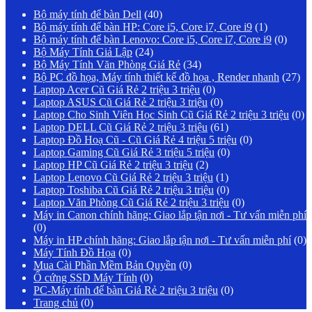
Bộ máy tính để bàn Dell
(40)
Bộ máy tính để bàn HP: Core i5, Core i7, Core i9
(1)
Bộ máy tính để bàn Lenovo: Core i5, Core i7, Core i9
(0)
Bộ Máy Tính Giả Lập
(24)
Bộ Máy Tính Văn Phòng Giá Rẻ
(34)
Bộ PC đồ họa, Máy tính thiết kế đồ họa , Render nhanh
(27)
Laptop Acer Cũ Giá Rẻ 2 triệu 3 triệu
(0)
Laptop ASUS Cũ Giá Rẻ 2 triệu 3 triệu
(0)
Laptop Cho Sinh Viên Học Sinh Cũ Giá Rẻ 2 triệu 3 triệu
(0)
Laptop DELL Cũ Giá Rẻ 2 triệu 3 triệu
(61)
Laptop Đồ Hoạ Cũ - Cũ Giá Rẻ 4 triệu 5 triệu
(0)
Laptop Gaming Cũ Giá Rẻ 3 triệu 5 triệu
(0)
Laptop HP Cũ Giá Rẻ 2 triệu 3 triệu
(2)
Laptop Lenovo Cũ Giá Rẻ 2 triệu 3 triệu
(1)
Laptop Toshiba Cũ Giá Rẻ 2 triệu 3 triệu
(0)
Laptop Văn Phòng Cũ Giá Rẻ 2 triệu 3 triệu
(0)
Máy in Canon chính hãng: Giao lắp tận nơi - Tư vấn miễn phí
(0)
Máy in HP chính hãng: Giao lắp tận nơi - Tư vấn miễn phí
(0)
Máy Tính Đồ Họa
(0)
Mua Cài Phần Mềm Bản Quyền
(0)
Ổ cứng SSD Máy Tính
(0)
PC-Máy tính để bàn Giá Rẻ 2 triệu 3 triệu
(0)
Trang chủ
(0)