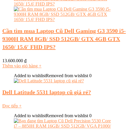
Cần tìm mua Laptop Cũ Dell Gaming G3 3590 i5-
9300H RAM 8GB/ SSD 512GB/ GTX 4GB GTX
1650/ 15.6′ FHD IPS?
13.600.000
₫
Thêm vào giỏ hàng
+
Added to wishlist
Removed from wishlist
0
Dell Latitude 5531 laptop cũ giá rẻ?
Đọc tiếp
+
Added to wishlist
Removed from wishlist
0