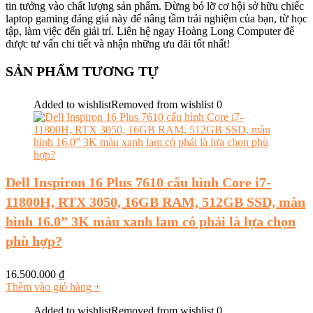
tin tưởng vào chất lượng sản phẩm. Đừng bỏ lỡ cơ hội sở hữu chiếc
laptop gaming đáng giá này để nâng tầm trải nghiệm của bạn, từ học
tập, làm việc đến giải trí. Liên hệ ngay Hoàng Long Computer để
được tư vấn chi tiết và nhận những ưu đãi tốt nhất!
SẢN PHẨM TƯƠNG TỰ
Added to wishlist
Removed from wishlist
0
Dell Inspiron 16 Plus 7610 cấu hình Core i7-
11800H, RTX 3050, 16GB RAM, 512GB SSD, màn
hình 16.0” 3K màu xanh lam có phải là lựa chọn
phù hợp?
16.500.000
₫
Thêm vào giỏ hàng
+
Added to wishlist
Removed from wishlist
0