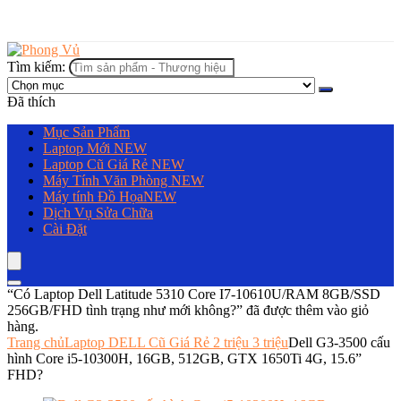
Tìm kiếm:
Đã thích
Mục Sản Phẩm
Laptop Mới
NEW
Laptop Cũ Giá Rẻ
NEW
Máy Tính Văn Phòng
NEW
Máy tính Đồ Họa
NEW
Dịch Vụ Sửa Chữa
Cài Đặt
“Có Laptop Dell Latitude 5310 Core I7-10610U/RAM 8GB/SSD
256GB/FHD tình trạng như mới không?” đã được thêm vào giỏ
hàng.
Trang chủ
Laptop DELL Cũ Giá Rẻ 2 triệu 3 triệu
Dell G3-3500 cấu
hình Core i5-10300H, 16GB, 512GB, GTX 1650Ti 4G, 15.6”
FHD?