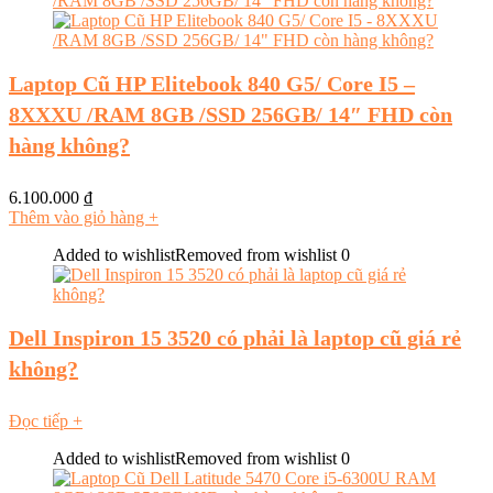
Laptop Cũ HP Elitebook 840 G5/ Core I5 –
8XXXU /RAM 8GB /SSD 256GB/ 14″ FHD còn
hàng không?
6.100.000
₫
Thêm vào giỏ hàng
+
Added to wishlist
Removed from wishlist
0
Dell Inspiron 15 3520 có phải là laptop cũ giá rẻ
không?
Đọc tiếp
+
Added to wishlist
Removed from wishlist
0