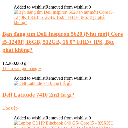
Added to wishlist
Removed from wishlist
0
Bạn đang tìm Dell Inspiron 5620 (Như mới) Core
i5-1240P, 16GB, 512GB, 16.0” FHD+ IPS, Bạc
phải không?
12.200.000
₫
Thêm vào giỏ hàng
+
Added to wishlist
Removed from wishlist
0
Dell Latitude 7410 2in1 là gì?
Đọc tiếp
+
Added to wishlist
Removed from wishlist
0