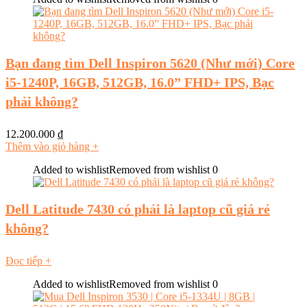
Bạn đang tìm Dell Inspiron 5620 (Như mới) Core
i5-1240P, 16GB, 512GB, 16.0” FHD+ IPS, Bạc
phải không?
12.200.000
₫
Thêm vào giỏ hàng
+
Added to wishlist
Removed from wishlist
0
Dell Latitude 7430 có phải là laptop cũ giá rẻ
không?
Đọc tiếp
+
Added to wishlist
Removed from wishlist
0