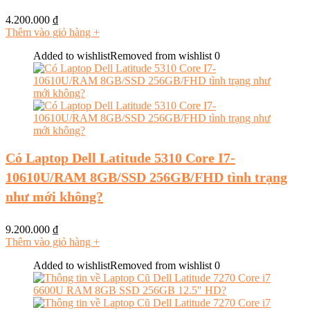
4.200.000
₫
Thêm vào giỏ hàng
+
Added to wishlist
Removed from wishlist
0
Có Laptop Dell Latitude 5310 Core I7-
10610U/RAM 8GB/SSD 256GB/FHD tình trạng
như mới không?
9.200.000
₫
Thêm vào giỏ hàng
+
Added to wishlist
Removed from wishlist
0