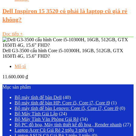
Dell Inspiron 15 3520 có phải là laptop cũ giá rẻ
không?
Đọc tiếp
+
Dell G3-3500 cấu hình Core i5-10300H, 16GB, 512GB, GTX
1650Ti 4G, 15.6” FHD?
Mô tả
11.600.000
₫
Mục sản phẩm
Bộ máy tính để bàn Dell
(40)
Bộ máy tính để bàn HP: Core i5, Core i7, Core i9
(1)
Bộ máy tính để bàn Lenovo: Core i5, Core i7, Core i9
(0)
Bộ Máy Tính Giả Lập
(24)
Bộ Máy Tính Văn Phòng Giá Rẻ
(34)
Bộ PC đồ họa, Máy tính thiết kế đồ họa , Render nhanh
(27)
Laptop Acer Cũ Giá Rẻ 2 triệu 3 triệu
(0)
Laptop ASUS Cũ Giá Rẻ 2 triệu 3 triệu
(0)