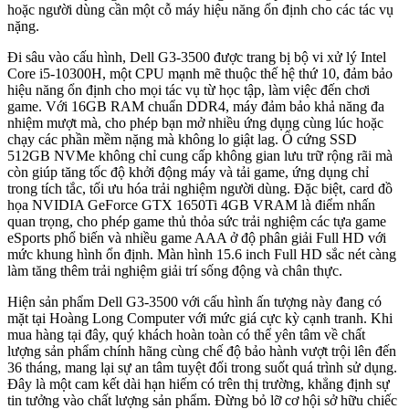
hoặc người dùng cần một cỗ máy hiệu năng ổn định cho các tác vụ
nặng.
Đi sâu vào cấu hình, Dell G3-3500 được trang bị bộ vi xử lý Intel
Core i5-10300H, một CPU mạnh mẽ thuộc thế hệ thứ 10, đảm bảo
hiệu năng ổn định cho mọi tác vụ từ học tập, làm việc đến chơi
game. Với 16GB RAM chuẩn DDR4, máy đảm bảo khả năng đa
nhiệm mượt mà, cho phép bạn mở nhiều ứng dụng cùng lúc hoặc
chạy các phần mềm nặng mà không lo giật lag. Ổ cứng SSD
512GB NVMe không chỉ cung cấp không gian lưu trữ rộng rãi mà
còn giúp tăng tốc độ khởi động máy và tải game, ứng dụng chỉ
trong tích tắc, tối ưu hóa trải nghiệm người dùng. Đặc biệt, card đồ
họa NVIDIA GeForce GTX 1650Ti 4GB VRAM là điểm nhấn
quan trọng, cho phép game thủ thỏa sức trải nghiệm các tựa game
eSports phổ biến và nhiều game AAA ở độ phân giải Full HD với
mức khung hình ổn định. Màn hình 15.6 inch Full HD sắc nét càng
làm tăng thêm trải nghiệm giải trí sống động và chân thực.
Hiện sản phẩm Dell G3-3500 với cấu hình ấn tượng này đang có
mặt tại Hoàng Long Computer với mức giá cực kỳ cạnh tranh. Khi
mua hàng tại đây, quý khách hoàn toàn có thể yên tâm về chất
lượng sản phẩm chính hãng cùng chế độ bảo hành vượt trội lên đến
36 tháng, mang lại sự an tâm tuyệt đối trong suốt quá trình sử dụng.
Đây là một cam kết dài hạn hiếm có trên thị trường, khẳng định sự
tin tưởng vào chất lượng sản phẩm. Đừng bỏ lỡ cơ hội sở hữu chiếc