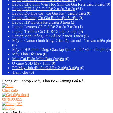
Laptop Cho Sinh Viên Học Sinh Cũ Giá Rẻ 2 triệu 3 triệu
(0)
Laptop DELL Cũ Giá Rẻ 2 triệu 3 triệu
(61)
Laptop Đồ Hoạ Cũ - Cũ Giá Rẻ 4 triệu 5 triệu
(0)
Laptop Gaming Cũ Giá Rẻ 3 triệu 5 triệu
(0)
Laptop HP Cũ Giá Rẻ 2 triệu 3 triệu
(2)
Laptop Lenovo Cũ Giá Rẻ 2 triệu 3 triệu
(1)
Laptop Toshiba Cũ Giá Rẻ 2 triệu 3 triệu
(0)
Laptop Văn Phòng Cũ Giá Rẻ 2 triệu 3 triệu
(0)
Máy in Canon chính hãng: Giao lắp tận nơi - Tư vấn miễn phí
(0)
Máy in HP chính hãng: Giao lắp tận nơi - Tư vấn miễn phí
(0)
Máy Tính Đồ Họa
(0)
Mua Cài Phần Mềm Bản Quyền
(0)
Ổ cứng SSD Máy Tính
(0)
PC-Máy tính để bàn Giá Rẻ 2 triệu 3 triệu
(0)
Trang chủ
(0)
Phong Vũ Laptop - Máy Tính Pc - Gaming Giá Rẻ
Chat Zalo
0979106855