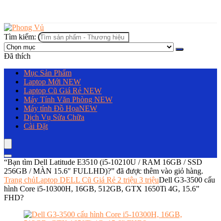
Tìm kiếm:
Đã thích
Mục Sản Phẩm
Laptop Mới
NEW
Laptop Cũ Giá Rẻ
NEW
Máy Tính Văn Phòng
NEW
Máy tính Đồ Họa
NEW
Dịch Vụ Sửa Chữa
Cài Đặt
“Bạn tìm Dell Latitude E3510 (i5-10210U / RAM 16GB / SSD
256GB / MÀN 15.6″ FULLHD)?” đã được thêm vào giỏ hàng.
Trang chủ
Laptop DELL Cũ Giá Rẻ 2 triệu 3 triệu
Dell G3-3500 cấu
hình Core i5-10300H, 16GB, 512GB, GTX 1650Ti 4G, 15.6”
FHD?