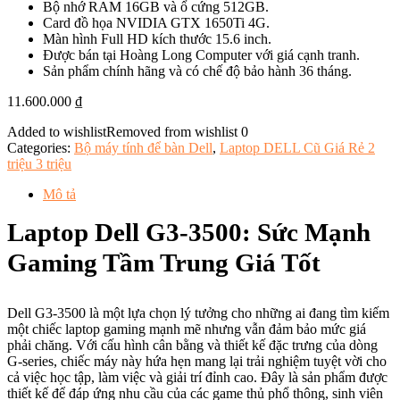
Bộ nhớ RAM 16GB và ổ cứng 512GB.
Card đồ họa NVIDIA GTX 1650Ti 4G.
Màn hình Full HD kích thước 15.6 inch.
Được bán tại Hoàng Long Computer với giá cạnh tranh.
Sản phẩm chính hãng và có chế độ bảo hành 36 tháng.
11.600.000
₫
Added to wishlist
Removed from wishlist
0
Categories:
Bộ máy tính để bàn Dell
,
Laptop DELL Cũ Giá Rẻ 2
triệu 3 triệu
Mô tả
Laptop Dell G3-3500: Sức Mạnh
Gaming Tầm Trung Giá Tốt
Dell G3-3500 là một lựa chọn lý tưởng cho những ai đang tìm kiếm
một chiếc laptop gaming mạnh mẽ nhưng vẫn đảm bảo mức giá
phải chăng. Với cấu hình cân bằng và thiết kế đặc trưng của dòng
G-series, chiếc máy này hứa hẹn mang lại trải nghiệm tuyệt vời cho
cả việc học tập, làm việc và giải trí đỉnh cao. Đây là sản phẩm được
thiết kế để đáp ứng nhu cầu của các game thủ phổ thông, sinh viên