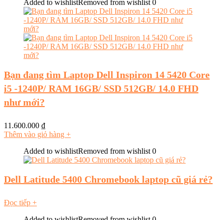
Added to wishlist
Removed from wishlist
0
Bạn đang tìm Laptop Dell Inspiron 14 5420 Core
i5 -1240P/ RAM 16GB/ SSD 512GB/ 14.0 FHD
như mới?
11.600.000
₫
Thêm vào giỏ hàng
+
Added to wishlist
Removed from wishlist
0
Dell Latitude 5400 Chromebook laptop cũ giá rẻ?
Đọc tiếp
+
Added to wishlist
Removed from wishlist
0