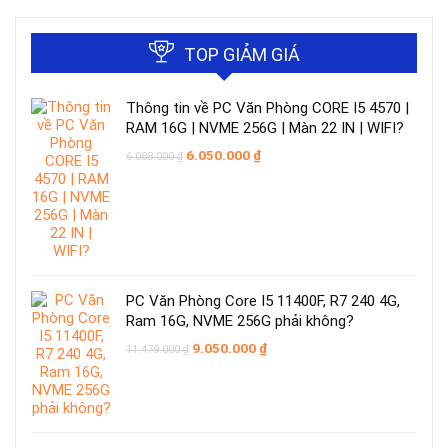
TOP GIẢM GIÁ
Thông tin về PC Văn Phòng CORE I5 4570 |
RAM 16G | NVME 256G | Màn 22 IN | WIFI?
Giá
Giá
6.050.000
₫
6.088.000
₫
gốc
hiện
là:
tại
6.088.000 ₫.
là:
6.050.000 ₫.
PC Văn Phòng Core I5 11400F, R7 240 4G,
Ram 16G, NVME 256G phải không?
Giá
Giá
9.050.000
₫
11.479.000
₫
gốc
hiện
là:
tại
11.479.000 ₫.
là:
9.050.000 ₫.