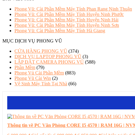
Phong Vũ: Cài Phần Mềm Máy Tính Phan Rang Ninh Thuận
Phong Vũ: Cài Phần Mềm Máy Tính Huyện Ninh Phước
Phong Vũ: Cài Phần Mềm Máy Tính Huyện Ninh Hải
Phong Vũ: Cài Phần Mềm Máy Tính Huyện Ninh Sơn
Phong Vũ: Cài Phần Mềm Máy Tính Hà Giang
MỤC DỊCH VỤ PHONG VŨ
CỬA HÀNG PHONG VŨ
(374)
DỊCH VỤ LAPTOP PHONG VŨ
(3)
LẮP ĐẶT CAMERA PHONG VỦ
(588)
Phần Mềm
(79)
Phong Vủ Cài Phần Mềm
(883)
Phong Vũ Cài Win
(2)
Vệ Sinh Máy Tính Tại Nhà
(66)
Thông tin về PC Văn Phòng CORE I5 4570 | RAM 16G | NVM