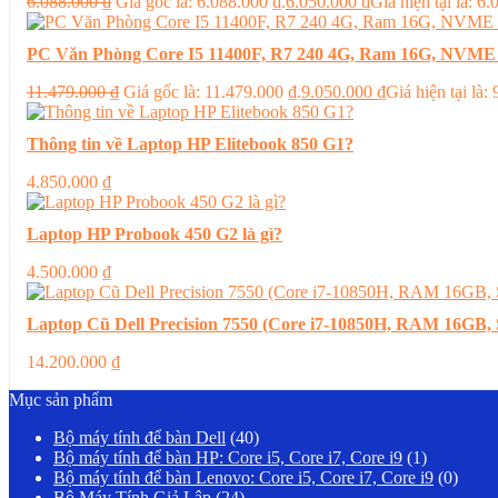
6.088.000
₫
Giá gốc là: 6.088.000 ₫.
6.050.000
₫
Giá hiện tại là: 6
PC Văn Phòng Core I5 11400F, R7 240 4G, Ram 16G, NVME
11.479.000
₫
Giá gốc là: 11.479.000 ₫.
9.050.000
₫
Giá hiện tại là:
Thông tin về Laptop HP Elitebook 850 G1?
4.850.000
₫
Laptop HP Probook 450 G2 là gì?
4.500.000
₫
Laptop Cũ Dell Precision 7550 (Core i7-10850H, RAM 16G
14.200.000
₫
Mục sản phẩm
Bộ máy tính để bàn Dell
(40)
Bộ máy tính để bàn HP: Core i5, Core i7, Core i9
(1)
Bộ máy tính để bàn Lenovo: Core i5, Core i7, Core i9
(0)
Bộ Máy Tính Giả Lập
(24)