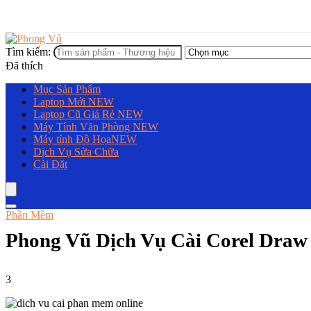
Tìm kiếm:
Đã thích
Mục Sản Phẩm
Laptop Mới
NEW
Laptop Cũ Giá Rẻ
NEW
Máy Tính Văn Phòng
NEW
Máy tính Đồ Họa
NEW
Dịch Vụ Sửa Chữa
Cài Đặt
Phần Mềm
Phong Vũ Dịch Vụ Cài Corel Draw 
3